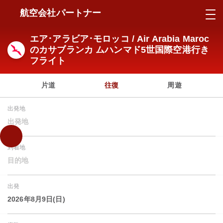
航空会社パートナー
エア･アラビア･モロッコ / Air Arabia Maroc
のカサブランカ ムハンマド5世国際空港行き
フライト
片道
往復
周遊
出発地
出発地
到着地
目的地
出発
2026年8月9日(日)