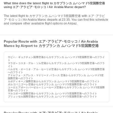
What time does the latest flight to カサブランカ ムハンマド5世国際空港
using エア･アラビア･モロッコ / Air Arabia Maroc depart?
The latest flight to カサブランカ ムハンマド5世国際空港 with エア･アラビ
ア･モロッコ / Air Arabia Maroc departs at 23:35. You can find this schedule
and compare other available flight options on Airpaz.
Popular Route with エア･アラビア･モロッコ / Air Arabia
Maroc by Airport to カサブランカ ムハンマド5世国際空港
サビハ・ギョクチェン国際空港からカサブランカ ムハンマド5世国際空港へのフライ
ト
マラガ＝コスタ・デル・ソル空港からカサブランカ ムハンマド5世国際空港へのフラ
イト
ベルガモ・オーリオ・アル・セーリオ空港からカサブランカ ムハンマド5世国際空港
へのフライト
アドルフォ・スアレス・マドリード バラハス 空港からカサブランカ ムハンマド5世
国際空港へのフライト
カポディキーノ国際空港からカサブランカ ムハンマド5世国際空港へのフライト
ボルゴパニゴーレ空港からカサブランカ ムハンマド5世国際空港へのフライト
ユーロエアポートバーゼル＝ミュールーズ空港からカサブランカ ムハンマド5世国際
空港へのフライト
マルコポーロ国際空港からカサブランカ ムハンマド5世国際空港へのフライト
ブリュッセル国際空港からカサブランカ ムハンマド5世国際空港へのフライト