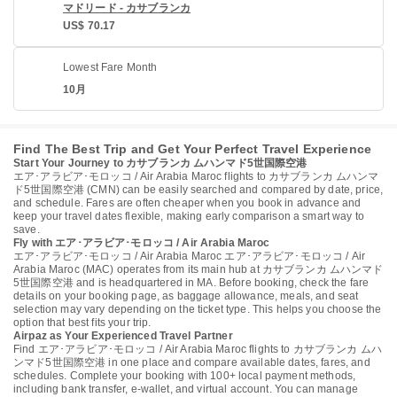
マドリード - カサブランカ
US$ 70.17
Lowest Fare Month
10月
Find The Best Trip and Get Your Perfect Travel Experience
Start Your Journey to カサブランカ ムハンマド5世国際空港
エア･アラビア･モロッコ / Air Arabia Maroc flights to カサブランカ ムハンマ
ド5世国際空港 (CMN) can be easily searched and compared by date, price,
and schedule. Fares are often cheaper when you book in advance and
keep your travel dates flexible, making early comparison a smart way to
save.
Fly with エア･アラビア･モロッコ / Air Arabia Maroc
エア･アラビア･モロッコ / Air Arabia Maroc エア･アラビア･モロッコ / Air
Arabia Maroc (MAC) operates from its main hub at カサブランカ ムハンマド
5世国際空港 and is headquartered in MA. Before booking, check the fare
details on your booking page, as baggage allowance, meals, and seat
selection may vary depending on the ticket type. This helps you choose the
option that best fits your trip.
Airpaz as Your Experienced Travel Partner
Find エア･アラビア･モロッコ / Air Arabia Maroc flights to カサブランカ ムハ
ンマド5世国際空港 in one place and compare available dates, fares, and
schedules. Complete your booking with 100+ local payment methods,
including bank transfer, e-wallet, and virtual account. You can manage