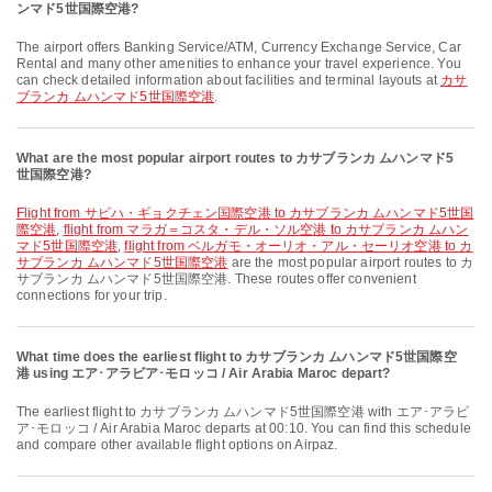
ンマド5世国際空港?
The airport offers Banking Service/ATM, Currency Exchange Service, Car
Rental and many other amenities to enhance your travel experience. You
can check detailed information about facilities and terminal layouts at
カサ
ブランカ ムハンマド5世国際空港
.
What are the most popular airport routes to カサブランカ ムハンマド5
世国際空港?
flight from サビハ・ギョクチェン国際空港 to カサブランカ ムハンマド5世国
際空港
,
flight from マラガ＝コスタ・デル・ソル空港 to カサブランカ ムハン
マド5世国際空港
,
flight from ベルガモ・オーリオ・アル・セーリオ空港 to カ
サブランカ ムハンマド5世国際空港
are the most popular airport routes to カ
サブランカ ムハンマド5世国際空港. These routes offer convenient
connections for your trip.
What time does the earliest flight to カサブランカ ムハンマド5世国際空
港 using エア･アラビア･モロッコ / Air Arabia Maroc depart?
The earliest flight to カサブランカ ムハンマド5世国際空港 with エア･アラビ
ア･モロッコ / Air Arabia Maroc departs at 00:10. You can find this schedule
and compare other available flight options on Airpaz.