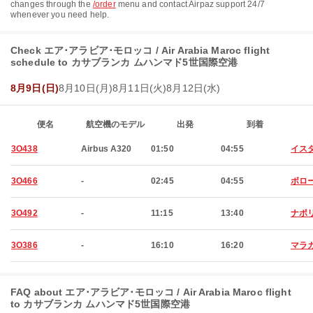
changes through the
/order
menu and contact Airpaz support 24/7
whenever you need help.
Check エア･アラビア･モロッコ / Air Arabia Maroc flight
schedule to カサブランカ ムハンマド5世国際空港
8月9日(日)
8月10日(月)
8月11日(火)
8月12日(水)
便名
航空機のモデル
出発
到着
3O438
Airbus A320
01:50
04:55
イス
3O466
-
02:45
04:55
ボロ
3O492
-
11:15
13:40
ナポ
3O386
-
16:10
16:20
マラ
FAQ about エア･アラビア･モロッコ / Air Arabia Maroc flight
to カサブランカ ムハンマド5世国際空港