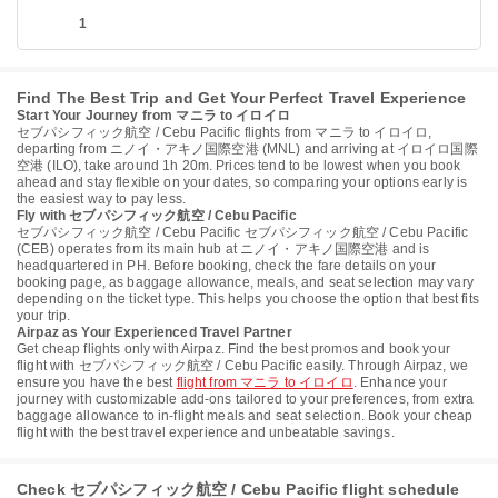
1
Find The Best Trip and Get Your Perfect Travel Experience
Start Your Journey from マニラ to イロイロ
セブパシフィック航空 / Cebu Pacific flights from マニラ to イロイロ,
departing from ニノイ・アキノ国際空港 (MNL) and arriving at イロイロ国際
空港 (ILO), take around 1h 20m. Prices tend to be lowest when you book
ahead and stay flexible on your dates, so comparing your options early is
the easiest way to pay less.
Fly with セブパシフィック航空 / Cebu Pacific
セブパシフィック航空 / Cebu Pacific セブパシフィック航空 / Cebu Pacific
(CEB) operates from its main hub at ニノイ・アキノ国際空港 and is
headquartered in PH. Before booking, check the fare details on your
booking page, as baggage allowance, meals, and seat selection may vary
depending on the ticket type. This helps you choose the option that best fits
your trip.
Airpaz as Your Experienced Travel Partner
Get cheap flights only with Airpaz. Find the best promos and book your
flight with セブパシフィック航空 / Cebu Pacific easily. Through Airpaz, we
ensure you have the best
flight from マニラ to イロイロ
. Enhance your
journey with customizable add-ons tailored to your preferences, from extra
baggage allowance to in-flight meals and seat selection. Book your cheap
flight with the best travel experience and unbeatable savings.
Check セブパシフィック航空 / Cebu Pacific flight schedule