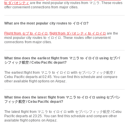
to ダバオシティ
are the most popular city routes from マニラ. These routes
offer convenient connections from major cities.
What are the most popular city routes to イロイロ?
flight from セブ to イロイロ
,
flight from ダバオシティ to イロイロ
are the
most popular city routes to イロイロ. These routes offer convenient
connections from major cities.
What time does the earliest flight from マニラ to イロイロ using セブパ
シフィック航空 / Cebu Pacific depart?
The earliest flight from マニラ to イロイロ with セブパシフィック航空 /
Cebu Pacific departs at 02:45. You can find this schedule and compare
other available flight options on Airpaz.
What time does the latest flight from マニラ to イロイロ using セブパシ
フィック航空 / Cebu Pacific depart?
The latest flight from マニラ to イロイロ with セブパシフィック航空 / Cebu
Pacific departs at 23:25. You can find this schedule and compare other
available flight options on Airpaz.