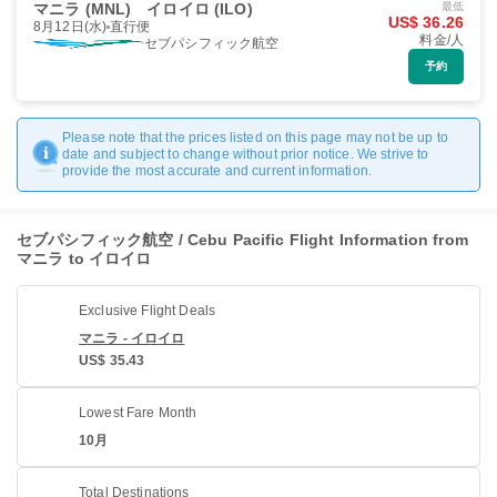
マニラ (MNL)
イロイロ (ILO)
最低
US$ 36.26
8月12日(水)
直行便
料金/人
セブパシフィック航空
予約
Please note that the prices listed on this page may not be up to
date and subject to change without prior notice. We strive to
provide the most accurate and current information.
セブパシフィック航空 / Cebu Pacific Flight Information from
マニラ to イロイロ
Exclusive Flight Deals
マニラ - イロイロ
US$ 35.43
Lowest Fare Month
10月
Total Destinations