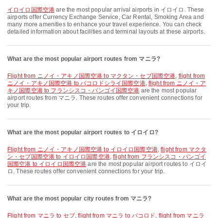
イロイロ国際空港
are the most popular arrival airports in イロイロ. These
airports offer Currency Exchange Service, Car Rental, Smoking Area and
many more amenities to enhance your travel experience. You can check
detailed information about facilities and terminal layouts at these airports.
What are the most popular airport routes from マニラ?
flight from ニノイ・アキノ国際空港 to マクタン・セブ国際空港
,
flight from
ニノイ・アキノ国際空港 to バコロドシライ国際空港
,
flight from ニノイ・ア
キノ国際空港 to フランシスコ・バンゴイ国際空港
are the most popular
airport routes from マニラ. These routes offer convenient connections for
your trip.
What are the most popular airport routes to イロイロ?
flight from ニノイ・アキノ国際空港 to イロイロ国際空港
,
flight from マクタ
ン・セブ国際空港 to イロイロ国際空港
,
flight from フランシスコ・バンゴイ
国際空港 to イロイロ国際空港
are the most popular airport routes to イロイ
ロ. These routes offer convenient connections for your trip.
What are the most popular city routes from マニラ?
flight from マニラ to セブ
,
flight from マニラ to バコロド
,
flight from マニラ