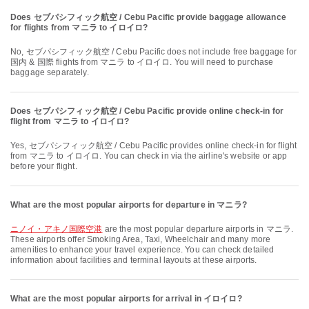
Does セブパシフィック航空 / Cebu Pacific provide baggage allowance
for flights from マニラ to イロイロ?
No, セブパシフィック航空 / Cebu Pacific does not include free baggage for
国内 & 国際 flights from マニラ to イロイロ. You will need to purchase
baggage separately.
Does セブパシフィック航空 / Cebu Pacific provide online check-in for
flight from マニラ to イロイロ?
Yes, セブパシフィック航空 / Cebu Pacific provides online check-in for flight
from マニラ to イロイロ. You can check in via the airline's website or app
before your flight.
What are the most popular airports for departure in マニラ?
ニノイ・アキノ国際空港
are the most popular departure airports in マニラ.
These airports offer Smoking Area, Taxi, Wheelchair and many more
amenities to enhance your travel experience. You can check detailed
information about facilities and terminal layouts at these airports.
What are the most popular airports for arrival in イロイロ?