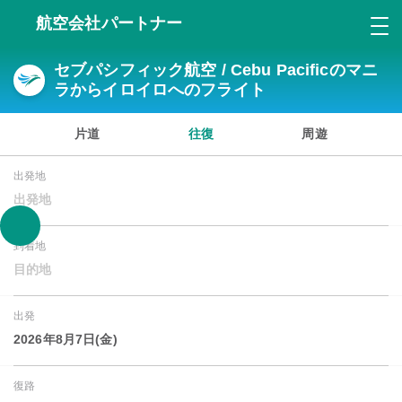
航空会社パートナー
セブパシフィック航空 / Cebu Pacificのマニ
ラからイロイロへのフライト
片道
往復
周遊
出発地
出発地
到着地
目的地
出発
2026年8月7日(金)
復路