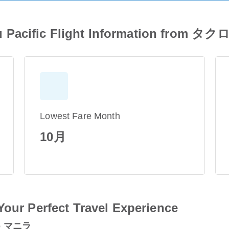
ific Flight Information from タ
Lowest Fare Month
10月
Your Perfect Travel Experience
to マニラ