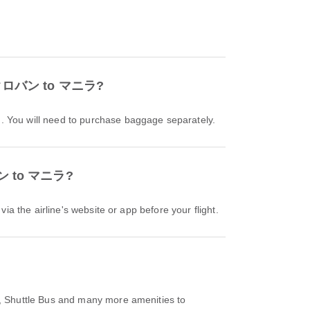
m タクロバン to マニラ?
 will need to purchase baggage separately.
ロバン to マニラ?
e airline's website or app before your flight.
, Shuttle Bus and many more amenities to