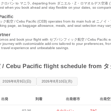
rom タクロバン to マニラ, departing from ダニエル・Z・ロマオルデス空港 (
st when you book ahead and stay flexible on your dates, so comparing
cific
Cebu Pacific (CEB) operates from its main hub at ニノイ・ア
oking page, as baggage allowance, meals, and seat selection may vary
rtner
st promos and book your flight with セブパシフィック航空 / Cebu Pacific eas
 journey with customizable add-ons tailored to your preferences, fro
st travel experience and unbeatable savings.
bu Pacific flight schedule fro
2026年8月9日(日)
2026年8月10日(月)
出発
到着
出発都市
出発空
07:35
タクロバン
TAC