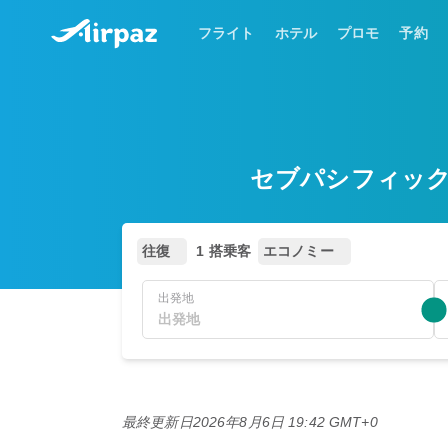
フライト
ホテル
プロモ
予約
セブパシフィック航
往復
1 搭乗客
エコノミー
出発地
最終更新日
2026年8月6日 19:42 GMT+0