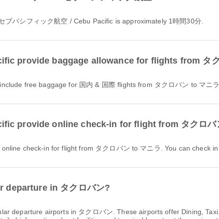
th セブパシフィック航空 / Cebu Pacific is approximately 1時間30分.
 provide baggage allowance for flights fro
lude free baggage for 国内 & 国際 flights from タクロバン to マニラ. You
provide online check-in for flight from タク
e check-in for flight from タクロバン to マニラ. You can check in via th
 for departure in タクロバン?
lar departure airports in タクロバン. These airports offer Dining, Taxi