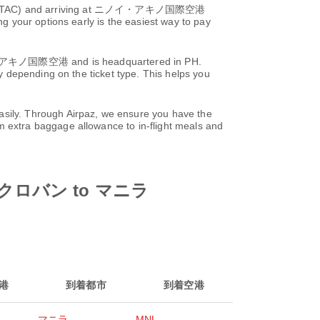
TAC) and arriving at ニノイ・アキノ国際空港
 your options early is the easiest way to pay
キノ国際空港 and is headquartered in PH.
 depending on the ticket type. This helps you
ily. Through Airpaz, we ensure you have the
m extra baggage allowance to in-flight meals and
m タクロバン to マニラ
港
到着都市
到着空港
マニラ
MNL