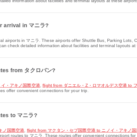
led information about facilities and terminal layouts at these airport
or arrival in マニラ?
val airports in マニラ. These airports offer Shuttle Bus, Parking Lot
n check detailed information about facilities and terminal layouts at 
 routes from タクロバン?
o ニノイ・アキノ国際空港
,
flight from ダニエル・Z・ロマオルデス空港
offer convenient connections for your trip.
routes to マニラ?
・アキノ国際空港
,
flight from マクタン・セブ国際空港 to ニノイ・アキノ
rport routes to マニラ. These routes offer convenient connections for y