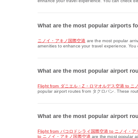
enhance your travel experience. You can check detai
What are the most popular airports f
ニノイ・アキノ国際空港
are the most popular arri
amenities to enhance your travel experience. You ca
What are the most popular airport
flight from ダニエル・Z・ロマオルデス空港 t
popular airport routes from タクロバン. These routes 
What are the most popular airport 
flight from バコロドシライ国際空港 to ニノイ
to ニノイ・アキノ国際空港
are the most popular ai