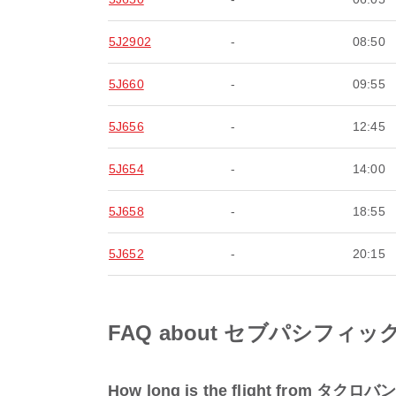
5J2902
-
08:50
5J660
-
09:55
5J656
-
12:45
5J654
-
14:00
5J658
-
18:55
5J652
-
20:15
FAQ about セブパシフィック航空 
How long is the flight from タク