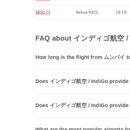
6E5177
Airbus A321
19:10
FAQ about インディゴ航空 / I
How long is the flight from ムンバ
Does インディゴ航空 / IndiGo provide b
Does インディゴ航空 / IndiGo provide o
What are the most popular airports