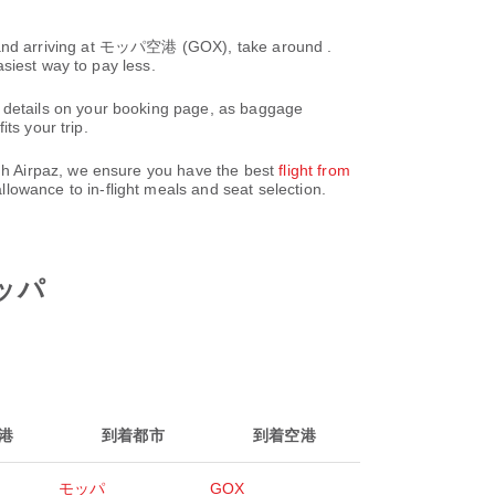
iving at モッパ空港 (GOX), take around .
siest way to pay less.
details on your booking page, as baggage
ts your trip.
gh Airpaz, we ensure you have the best
flight from
lowance to in-flight meals and seat selection.
モッパ
港
到着都市
到着空港
モッパ
GOX