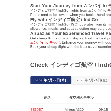
Start Your Journey from ムンバイ t
インディゴ航空 / IndiGo flights from ムンバイ to
Prices tend to be lowest when you book ahead and s
Fly with インディゴ航空 / IndiGo
インディゴ航空 / IndiGo (IGO) operates from its main h
allowance, meals, and seat selection may vary depen
Airpaz as Your Experienced Travel Pa
Get cheap flights only with Airpaz. Find the be
ムンバイ to モッパ
. Enhance your journey with cus
Book your cheap flight with the best travel experi
Check インディゴ航空 / IndiGo
2026年7月22日(水)
2026年7月24日(金)
便名
航空機のモデル
6E6057
Airbus A320
09:15