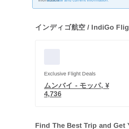
accurate and current information.
インディゴ航空 / IndiGo Flig
Exclusive Flight Deals
ムンバイ - モッパ, ¥
4,736
Find The Best Trip and Get 