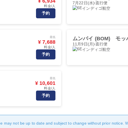
¥ 6,934
7月22日(水)
直行便
料金/人
インディゴ航空
予約
最低
ムンバイ (BOM)
モッパ
¥ 7,688
11月9日(月)
直行便
料金/人
インディゴ航空
予約
最低
¥ 10,601
料金/人
予約
age may not be up to date and subject to change without prior notice. 