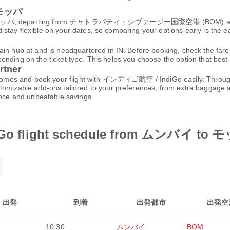
o モッパ
 モッパ, departing from チャトラパティ・シヴァージー国際空港 (BOM) and arr
tay flexible on your dates, so comparing your options early is the ea
ub at and is headquartered in IN. Before booking, check the fare 
ding on the ticket type. This helps you choose the option that best fi
rtner
st promos and book your flight with インディゴ航空 / IndiGo easily. Throu
tomizable add-ons tailored to your preferences, from extra baggage al
ence and unbeatable savings.
 flight schedule from ムンバイ to 
出発
到着
出発都市
出発空
10:30
ムンバイ
BOM