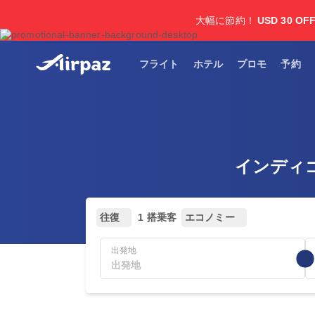
大幅に節約！
USD 30 OF
フライト
ホテル
プロモ
予約
インディゴ
往復
1 搭乗客
エコノミー
出発地