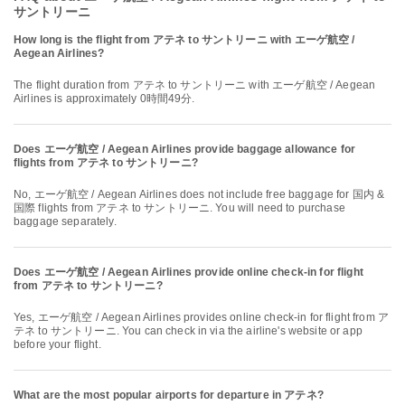
サントリーニ
How long is the flight from アテネ to サントリーニ with エーゲ航空 /
Aegean Airlines?
The flight duration from アテネ to サントリーニ with エーゲ航空 / Aegean
Airlines is approximately 0時間49分.
Does エーゲ航空 / Aegean Airlines provide baggage allowance for
flights from アテネ to サントリーニ?
No, エーゲ航空 / Aegean Airlines does not include free baggage for 国内 &
国際 flights from アテネ to サントリーニ. You will need to purchase
baggage separately.
Does エーゲ航空 / Aegean Airlines provide online check-in for flight
from アテネ to サントリーニ?
Yes, エーゲ航空 / Aegean Airlines provides online check-in for flight from ア
テネ to サントリーニ. You can check in via the airline's website or app
before your flight.
What are the most popular airports for departure in アテネ?