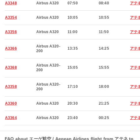
A3348
Airbus A320
07:50
08:40
アテ
A3354
Airbus A320
10:05
10:55
アテ
A3356
Airbus A320
11:00
11:50
アテ
Airbus A320-
A3366
13:35
14:25
アテ
200
Airbus A320-
A3368
15:05
15:55
アテ
200
Airbus A320-
A3358
17:10
18:00
アテ
200
A3360
Airbus A320
20:30
21:25
アテ
A3364
Airbus A320
23:40
00:25
アテ
FAQ about エーゲ航空 / Aegean Airlines flight from アテネ to