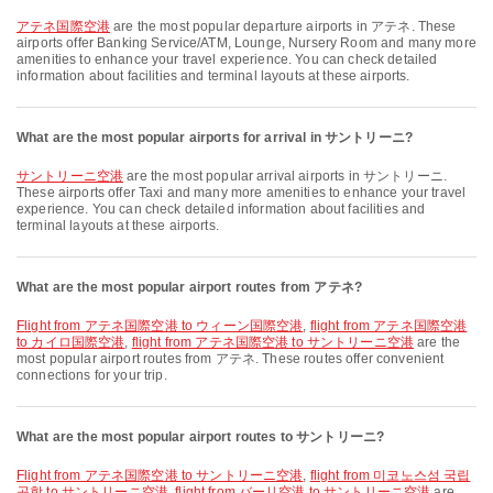
アテネ国際空港
are the most popular departure airports in アテネ. These
airports offer Banking Service/ATM, Lounge, Nursery Room and many more
amenities to enhance your travel experience. You can check detailed
information about facilities and terminal layouts at these airports.
What are the most popular airports for arrival in サントリーニ?
サントリーニ空港
are the most popular arrival airports in サントリーニ.
These airports offer Taxi and many more amenities to enhance your travel
experience. You can check detailed information about facilities and
terminal layouts at these airports.
What are the most popular airport routes from アテネ?
flight from アテネ国際空港 to ウィーン国際空港
,
flight from アテネ国際空港
to カイロ国際空港
,
flight from アテネ国際空港 to サントリーニ空港
are the
most popular airport routes from アテネ. These routes offer convenient
connections for your trip.
What are the most popular airport routes to サントリーニ?
flight from アテネ国際空港 to サントリーニ空港
,
flight from 미코노스섬 국립
공항 to サントリーニ空港
,
flight from バーリ空港 to サントリーニ空港
are