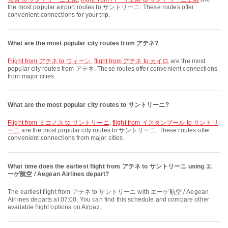
the most popular airport routes to サントリーニ. These routes offer
convenient connections for your trip.
What are the most popular city routes from アテネ?
flight from アテネ to ウィーン
,
flight from アテネ to カイロ
are the most
popular city routes from アテネ. These routes offer convenient connections
from major cities.
What are the most popular city routes to サントリーニ?
flight from ミコノス to サントリーニ
,
flight from イスタンブール to サントリ
ーニ
are the most popular city routes to サントリーニ. These routes offer
convenient connections from major cities.
What time does the earliest flight from アテネ to サントリーニ using エ
ーゲ航空 / Aegean Airlines depart?
The earliest flight from アテネ to サントリーニ with エーゲ航空 / Aegean
Airlines departs at 07:00. You can find this schedule and compare other
available flight options on Airpaz.