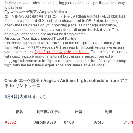
flexible on your dates, so comparing your options early is the easiest way
to pay less.
Fly with エーゲ航空 / Aegean Airlines
エーゲ航空 / Aegean Airlines エーゲ航空 / Aegean Airlines (AEE) operates
from its main hub at KLX and is headquartered in GR. Before booking,
check the fare details on your booking page, as baggage allowance,
meals, and seat selection may vary depending on the ticket type. This
helps you choose the option that best fits your trip.
Airpaz as Your Experienced Travel Partner
Get cheap flights only with Airpaz. Find the best promos and book your
flight with エーゲ航空 / Aegean Airlines easily. Through Airpaz, we ensure
you have the best
flight from アテネ to サントリーニ
. Enhance your journey
with customizable add-ons tailored to your preferences, from extra
baggage allowance to in-flight meals and seat selection. Book your cheap
flight with the best travel experience and unbeatable savings.
Check エーゲ航空 / Aegean Airlines flight schedule from アテ
ネ to サントリーニ
8月4日(火)
8月5日(水)
便名
航空機のモデル
出発
到着
A3352
Airbus A320
07:00
07:45
アテ