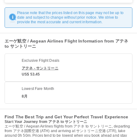
Please note that the prices listed on this page may not be up to
date and subject to change without prior notice. We strive to
provide the most accurate and current information.
エーゲ航空 / Aegean Airlines Flight Information from アテネ
to サントリーニ
Exclusive Flight Deals
アテネ - サントリーニ
US$ 53.45
Lowest Fare Month
8月
Find The Best Trip and Get Your Perfect Travel Experience
Start Your Journey from アテネ to サントリーニ
エーゲ航空 / Aegean Airlines flights from アテネ to サントリーニ, departing
from アテネ国際空港 (ATH) and arriving at サントリーニ空港 (JTR), take
around 0h 50m. Prices tend to be lowest when you book ahead and stay