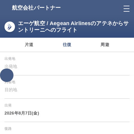
航空会社パートナー
エーゲ航空 / Aegean Airlinesのアテネからサ
ントリーニへのフライト
片道
往復
周遊
出発地
出発地
到着地
目的地
出発
2026年8月7日(金)
復路