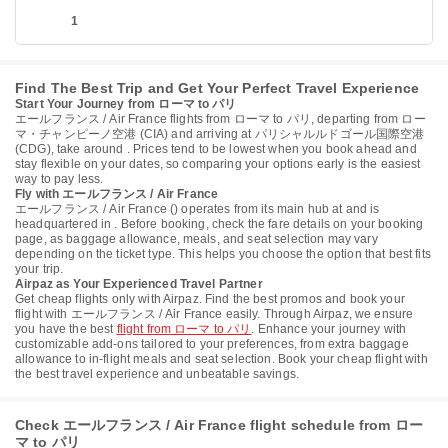
1
Find The Best Trip and Get Your Perfect Travel Experience
Start Your Journey from ローマ to パリ
エールフランス / Air France flights from ローマ to パリ, departing from ロー
マ・チャンピーノ空港 (CIA) and arriving at パリシャルルドゴール国際空港
(CDG), take around . Prices tend to be lowest when you book ahead and
stay flexible on your dates, so comparing your options early is the easiest
way to pay less.
Fly with エールフランス / Air France
エールフランス / Air France () operates from its main hub at and is
headquartered in . Before booking, check the fare details on your booking
page, as baggage allowance, meals, and seat selection may vary
depending on the ticket type. This helps you choose the option that best fits
your trip.
Airpaz as Your Experienced Travel Partner
Get cheap flights only with Airpaz. Find the best promos and book your
flight with エールフランス / Air France easily. Through Airpaz, we ensure
you have the best
flight from ローマ to パリ
. Enhance your journey with
customizable add-ons tailored to your preferences, from extra baggage
allowance to in-flight meals and seat selection. Book your cheap flight with
the best travel experience and unbeatable savings.
Check エールフランス / Air France flight schedule from ロー
マ to パリ