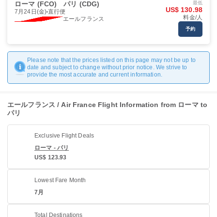
ローマ (FCO)
パリ (CDG)
最低
US$ 130.98
7月24日(金)
直行便
料金/人
エールフランス
予約
Please note that the prices listed on this page may not be up to
date and subject to change without prior notice. We strive to
provide the most accurate and current information.
エールフランス / Air France Flight Information from ローマ to
パリ
Exclusive Flight Deals
ローマ - パリ
US$ 123.93
Lowest Fare Month
7月
Total Destinations