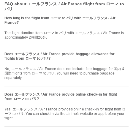
FAQ about エールフランス / Air France flight from ローマ to
パリ
How long is the flight from ローマ to パリ with エールフランス / Air
France?
The flight duration from ローマ to パリ with エールフランス / Air France is
approximately 2時間20分.
Does エールフランス / Air France provide baggage allowance for
flights from ローマ to パリ?
No, エールフランス / Air France does not include free baggage for 国内 &
国際 flights from ローマ to パリ. You will need to purchase baggage
separately.
Does エールフランス / Air France provide online check-in for flight
from ローマ to パリ?
Yes, エールフランス / Air France provides online check-in for flight from ロ
ーマ to パリ. You can check in via the airline's website or app before your
flight.