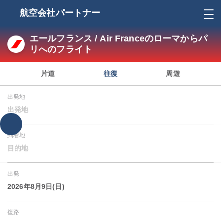
航空会社パートナー
エールフランス / Air Franceのローマからパ
リへのフライト
片道
往復
周遊
出発地
出発地
到着地
目的地
出発
2026年8月9日(日)
復路