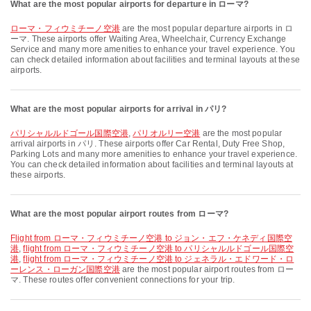
What are the most popular airports for departure in ローマ?
ローマ・フィウミチーノ空港
are the most popular departure airports in ロ
ーマ. These airports offer Waiting Area, Wheelchair, Currency Exchange
Service and many more amenities to enhance your travel experience. You
can check detailed information about facilities and terminal layouts at these
airports.
What are the most popular airports for arrival in パリ?
パリシャルルドゴール国際空港
,
パリオルリー空港
are the most popular
arrival airports in パリ. These airports offer Car Rental, Duty Free Shop,
Parking Lots and many more amenities to enhance your travel experience.
You can check detailed information about facilities and terminal layouts at
these airports.
What are the most popular airport routes from ローマ?
flight from ローマ・フィウミチーノ空港 to ジョン・エフ・ケネディ国際空
港
,
flight from ローマ・フィウミチーノ空港 to パリシャルルドゴール国際空
港
,
flight from ローマ・フィウミチーノ空港 to ジェネラル・エドワード・ロ
ーレンス・ローガン国際空港
are the most popular airport routes from ロー
マ. These routes offer convenient connections for your trip.