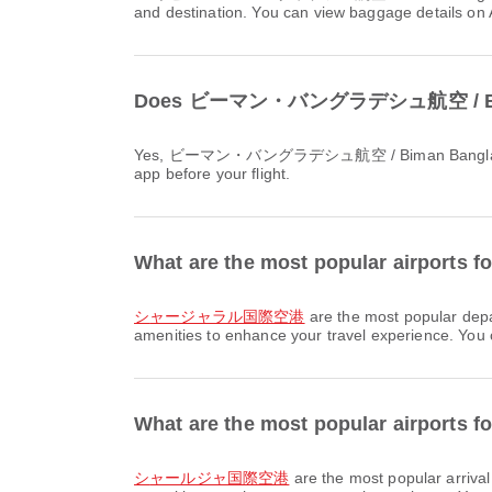
and destination. You can view baggage details on 
Does ビーマン・バングラデシュ航空 / Biman Ba
Yes, ビーマン・バングラデシュ航空 / Biman Bangladesh Airlines provides online check-in for flight from ダッカ to シャルジャ. You can check in via the airline's website or
app before your flight.
What are the most popular airports 
シャージャラル国際空港
are the most popular dep
amenities to enhance your travel experience. You ca
What are the most popular airports
シャールジャ国際空港
are the most popular arriv