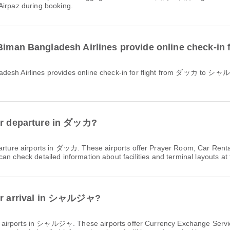
Airpaz during booking.
ngladesh Airlines provide online check-in 
for departure in ダッカ?
arture airports in ダッカ. These airports offer Prayer Room, Car Rent
n check detailed information about facilities and terminal layouts at 
 for arrival in シャルジャ?
al airports in シャルジャ. These airports offer Currency Exchange Ser