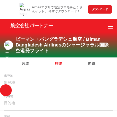
Airpazアプリで限定プロモをたくさ
ダウンロード
んゲット。 今すぐダウンロード！
航空会社パートナー
ビーマン・バングラデシュ航空 / Biman
Bangladesh Airlinesのシャージャラル国際
空港発フライト
片道
往復
周遊
出発地
出発地
到着地
目的地
出発