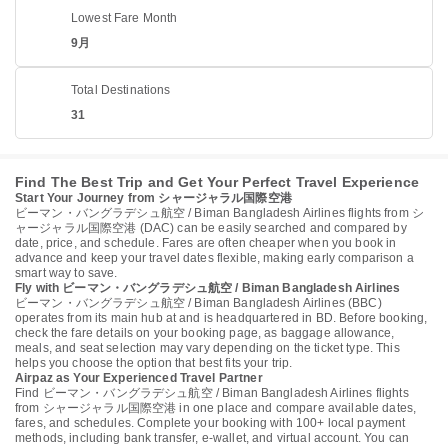
Lowest Fare Month
9月
Total Destinations
31
Find The Best Trip and Get Your Perfect Travel Experience
Start Your Journey from シャージャラル国際空港
ビーマン・バングラデシュ航空 / Biman Bangladesh Airlines flights from シ
ャージャラル国際空港 (DAC) can be easily searched and compared by
date, price, and schedule. Fares are often cheaper when you book in
advance and keep your travel dates flexible, making early comparison a
smart way to save.
Fly with ビーマン・バングラデシュ航空 / Biman Bangladesh Airlines
ビーマン・バングラデシュ航空 / Biman Bangladesh Airlines (BBC)
operates from its main hub at and is headquartered in BD. Before booking,
check the fare details on your booking page, as baggage allowance,
meals, and seat selection may vary depending on the ticket type. This
helps you choose the option that best fits your trip.
Airpaz as Your Experienced Travel Partner
Find ビーマン・バングラデシュ航空 / Biman Bangladesh Airlines flights
from シャージャラル国際空港 in one place and compare available dates,
fares, and schedules. Complete your booking with 100+ local payment
methods, including bank transfer, e-wallet, and virtual account. You can