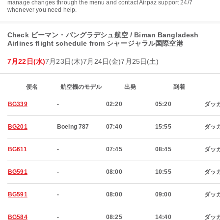
manage changes through the menu and contact Airpaz support 24/7
whenever you need help.
Check ビーマン・バングラデシュ航空 / Biman Bangladesh
Airlines flight schedule from シャージャラル国際空港
7月22日(水)
7月23日(木)
7月24日(金)
7月25日(土)
便名
航空機のモデル
出発
到着
BG339
-
02:20
05:20
ダッ
BG201
Boeing 787
07:40
15:55
ダッ
BG611
-
07:45
08:45
ダッ
BG591
-
08:00
10:55
ダッ
BG591
-
08:00
09:00
ダッ
BG584
-
08:25
14:40
ダッ