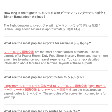
How long is the flight to シャルジャ with ビーマン・バングラデシュ航空 /
Biman Bangladesh Airlines?
The flight duration to シャルジャ with ビーマン・バングラデシュ航空 /
Biman Bangladesh Airlines is approximately 5時間14分.
What are the most popular airports for arrival in シャルジャ?
シャールジャ国際空港
are the most popular arrival airports in . These
airports offer Prayer Room, Duty Free Shop, Nursery Room and many more
amenities to enhance your travel experience. You can check detailed
information about facilities and terminal layouts at these airports.
What are the most popular airport routes to シャルジャ?
flight from シャージャラル国際空港 to シャールジャ国際空港
,
flight from シ
ャーアマーナト国際空港 to シャールジャ国際空港
are the most popular
airport routes to シャルジャ. These routes offer convenient connections for
your trip.
What are the most popular city routes to シャルジャ?