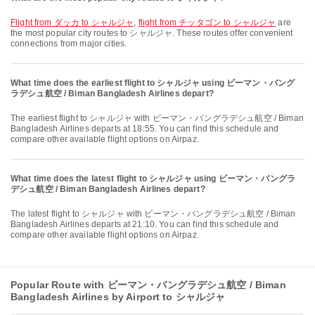
flight from ダッカ to シャルジャ
,
flight from チッタゴン to シャルジャ
are
the most popular city routes to シャルジャ. These routes offer convenient
connections from major cities.
What time does the earliest flight to シャルジャ using ビーマン・バング
ラデシュ航空 / Biman Bangladesh Airlines depart?
The earliest flight to シャルジャ with ビーマン・バングラデシュ航空 / Biman
Bangladesh Airlines departs at 18:55. You can find this schedule and
compare other available flight options on Airpaz.
What time does the latest flight to シャルジャ using ビーマン・バングラ
デシュ航空 / Biman Bangladesh Airlines depart?
The latest flight to シャルジャ with ビーマン・バングラデシュ航空 / Biman
Bangladesh Airlines departs at 21:10. You can find this schedule and
compare other available flight options on Airpaz.
Popular Route with ビーマン・バングラデシュ航空 / Biman
Bangladesh Airlines by Airport to シャルジャ