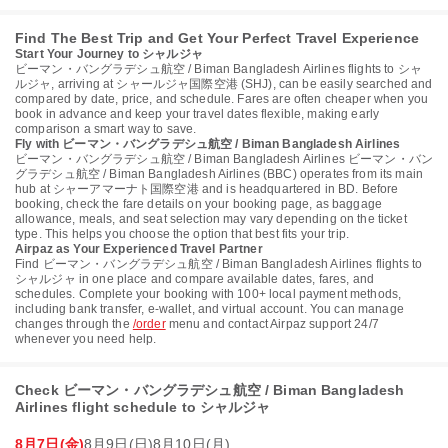
Find The Best Trip and Get Your Perfect Travel Experience
Start Your Journey to シャルジャ
ビーマン・バングラデシュ航空 / Biman Bangladesh Airlines flights to シャ
ルジャ, arriving at シャールジャ国際空港 (SHJ), can be easily searched and
compared by date, price, and schedule. Fares are often cheaper when you
book in advance and keep your travel dates flexible, making early
comparison a smart way to save.
Fly with ビーマン・バングラデシュ航空 / Biman Bangladesh Airlines
ビーマン・バングラデシュ航空 / Biman Bangladesh Airlines ビーマン・バン
グラデシュ航空 / Biman Bangladesh Airlines (BBC) operates from its main
hub at シャーアマーナト国際空港 and is headquartered in BD. Before
booking, check the fare details on your booking page, as baggage
allowance, meals, and seat selection may vary depending on the ticket
type. This helps you choose the option that best fits your trip.
Airpaz as Your Experienced Travel Partner
Find ビーマン・バングラデシュ航空 / Biman Bangladesh Airlines flights to
シャルジャ in one place and compare available dates, fares, and
schedules. Complete your booking with 100+ local payment methods,
including bank transfer, e-wallet, and virtual account. You can manage
changes through the
/order
menu and contact Airpaz support 24/7
whenever you need help.
Check ビーマン・バングラデシュ航空 / Biman Bangladesh
Airlines flight schedule to シャルジャ
8月7日(金)
8月9日(日)
8月10日(月)