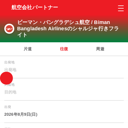
航空会社パートナー
ビーマン・バングラデシュ航空 / Biman
Bangladesh Airlinesのシャルジャ行きフラ
イト
片道
往復
周遊
出発地
出発地
到着地
目的地
出発
2026年8月9日(日)