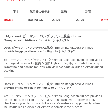
便名
航空機のモデル
出発
到着
BG351
Boeing 737
20:50
23:59
ダッ
FAQ about ビーマン・バングラデシュ航空 / Biman
Bangladesh Airlines flight to シャルジャ
Does ビーマン・バングラデシュ航空 / Biman Bangladesh Airlines
provide baggage allowance for flight to シャルジャ?
Yes, ビーマン・バングラデシュ航空 / Biman Bangladesh Airlines provides
baggage allowance for 国内 & 国際 flights to シャルジャ. Details vary by
ticket type and destination. You can view baggage details on Airpaz during
booking.
Does ビーマン・バングラデシュ航空 / Biman Bangladesh Airlines
provide online check-in for flights to シャルジャ?
Yes, ビーマン・バングラデシュ航空 / Biman Bangladesh Airlines provides
online check-in for flights to シャルジャ, allowing you to conveniently
check-in for your flight through the airline's website or app. Simply follow
the instructions provided on Airpaz to complete the process.