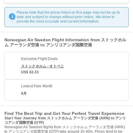
Please note that the prices listed on this page may not be up to
date and subject to change without prior notice. We strive to
provide the most accurate and current information.
Norwegian Air Sweden Flight Information from ストックホル
ム アーランダ空港 to アンリコアンダ国際空港
Exclusive Flight Deals
ストックホルム - オトペニ
US$ 62.33
Lowest Fare Month
9月
Find The Best Trip and Get Your Perfect Travel Experience
Start Your Journey from ストックホルム アーランダ空港 (ARN) to アンリ
コアンダ国際空港 (OTP)
Norwegian Air Sweden flights from ストックホルム アーランダ空港 (ARN)
to アンリコアンダ国際空港 (OTP) take around 2h 40m. Prices tend to be