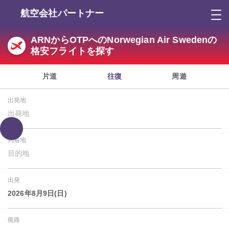
航空会社パートナー
ARNからOTPへのNorwegian Air Swedenの
格安フライトを探す
片道
往復
周遊
出発地
出発地
到着地
目的地
出発
2026年8月9日(日)
復路