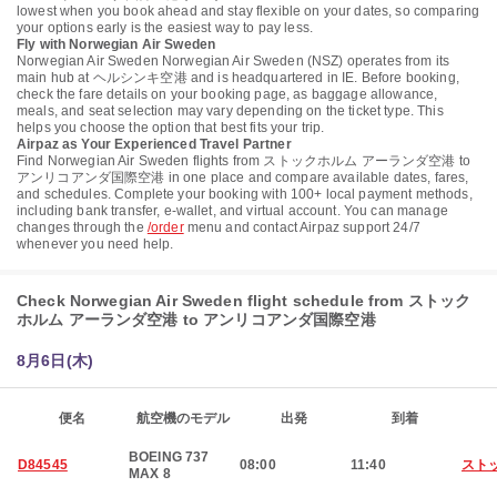
lowest when you book ahead and stay flexible on your dates, so comparing
your options early is the easiest way to pay less.
Fly with Norwegian Air Sweden
Norwegian Air Sweden Norwegian Air Sweden (NSZ) operates from its
main hub at ヘルシンキ空港 and is headquartered in IE. Before booking,
check the fare details on your booking page, as baggage allowance,
meals, and seat selection may vary depending on the ticket type. This
helps you choose the option that best fits your trip.
Airpaz as Your Experienced Travel Partner
Find Norwegian Air Sweden flights from ストックホルム アーランダ空港 to
アンリコアンダ国際空港 in one place and compare available dates, fares,
and schedules. Complete your booking with 100+ local payment methods,
including bank transfer, e-wallet, and virtual account. You can manage
changes through the
/order
menu and contact Airpaz support 24/7
whenever you need help.
Check Norwegian Air Sweden flight schedule from ストック
ホルム アーランダ空港 to アンリコアンダ国際空港
8月6日(木)
便名
航空機のモデル
出発
到着
BOEING 737
D84545
08:00
11:40
スト
MAX 8