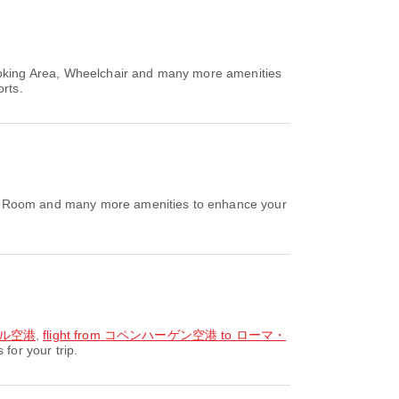
king Area, Wheelchair and many more amenities
orts.
ery Room and many more amenities to enhance your
ポール空港
,
flight from コペンハーゲン空港 to ローマ・
or your trip.