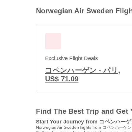
Norwegian Air Sweden Fl
Exclusive Flight Deals
コペンハーゲン - パリ,
US$ 71.09
Find The Best Trip and Get 
Start Your Journey from コペンハー
Norwegian Air Sweden flights from コペンハ