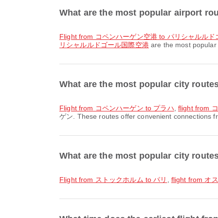
What are the most popular airport r
flight from コペンハーゲン空港 to パリシャル
リシャルルドゴール国際空港
are the most popular 
What are the most popular city r
flight from コペンハーゲン to プラハ
,
flight f
ゲン. These routes offer convenient connections fr
What are the most popular city rout
flight from ストックホルム to パリ
,
flight from 