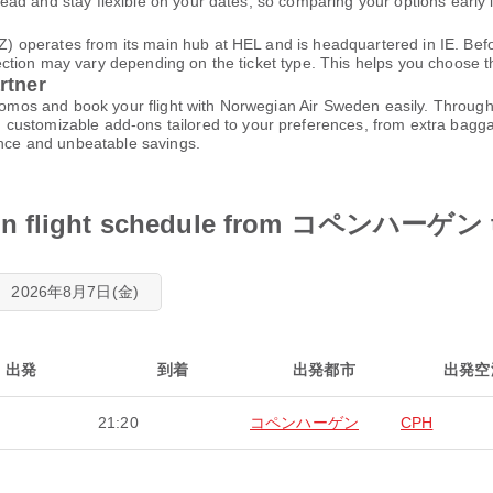
d and stay flexible on your dates, so comparing your options early i
operates from its main hub at HEL and is headquartered in IE. Befor
ion may vary depending on the ticket type. This helps you choose the 
rtner
 promos and book your flight with Norwegian Air Sweden easily. Throu
 customizable add-ons tailored to your preferences, from extra baggag
ence and unbeatable savings.
den flight schedule from コペンハーゲン
2026年8月7日(金)
出発
到着
出発都市
出発空
21:20
コペンハーゲン
CPH