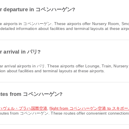
s for departure in コペンハーゲン?
ure airports in コペンハーゲン. These airports offer Nursery Room, Smo
tailed information about facilities and terminal layouts at these airp
or arrival in パリ?
ar arrival airports in パリ. These airports offer Lounge, Train, Nurs
on about facilities and terminal layouts at these airports.
t routes from コペンハーゲン?
ツラフ・ハヴェル・プラハ国際空港
,
flight from コペンハーゲン空港 to スキ
 routes from コペンハーゲン. These routes offer convenient connections f