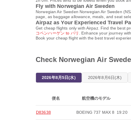
2h 0m. Prices tend to be lowest when you book ahea
Fly with Norwegian Air Sweden
Norwegian Air Sweden Norwegian Air Sweden (NSZ) 
page, as baggage allowance, meals, and seat select
Airpaz as Your Experienced Travel Pa
Get cheap flights only with Airpaz. Find the best
コペンハーゲン to パリ
. Enhance your journey with
Book your cheap flight with the best travel experi
Check Norwegian Air Swe
2026年8月5日(水)
2026年8月6日(木)
便名
航空機のモデル
D83638
BOEING 737 MAX 8
19:20