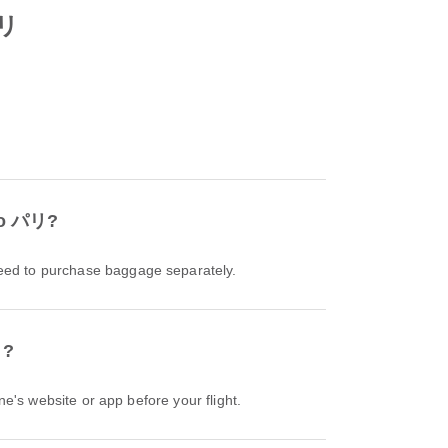
パリ
to パリ?
ed to purchase baggage separately.
リ?
's website or app before your flight.