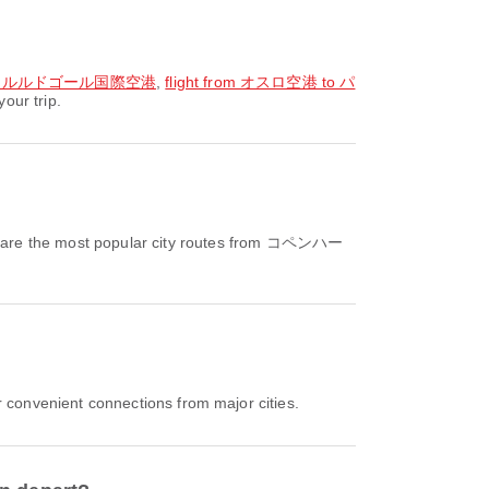
パリシャルルドゴール国際空港
,
flight from オスロ空港 to パ
our trip.
are the most popular city routes from コペンハー
 convenient connections from major cities.