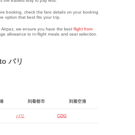
s the easiest way to pay less.
e booking, check the fare details on your booking
option that best fits your trip.
gh Airpaz, we ensure you have the best
flight from
e allowance to in-flight meals and seat selection.
 to パリ
港
到着都市
到着空港
パリ
CDG