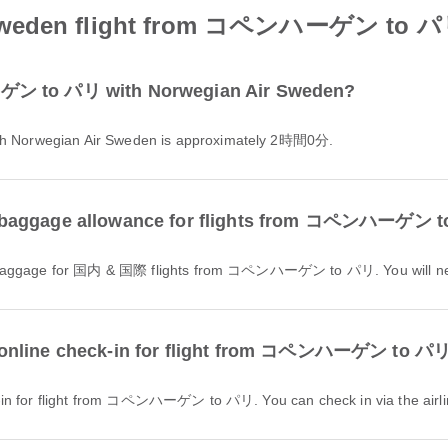
 Sweden flight from コペンハーゲン to 
ーゲン to パリ with Norwegian Air Sweden?
h Norwegian Air Sweden is approximately 2時間0分.
e baggage allowance for flights from コペンハーゲン 
ee baggage for 国内 & 国際 flights from コペンハーゲン to パリ. You will ne
 online check-in for flight from コペンハーゲン to パ
-in for flight from コペンハーゲン to パリ. You can check in via the airline