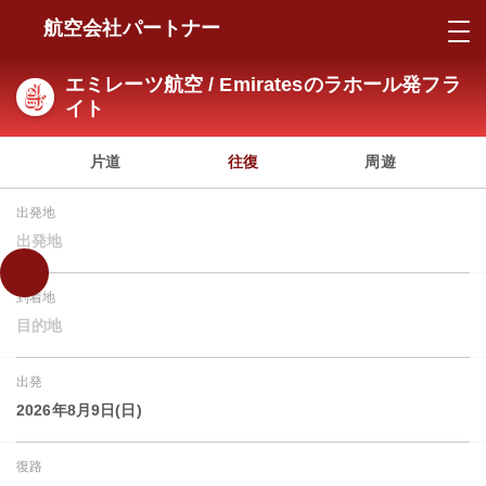
航空会社パートナー
エミレーツ航空 / Emiratesのラホール発フラ
イト
片道
往復
周遊
出発地
出発地
到着地
目的地
出発
2026年8月9日(日)
復路