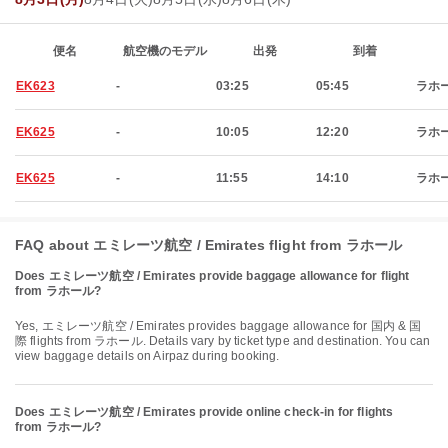
便名
航空機のモデル
出発
到着
EK623
-
03:25
05:45
ラホ
EK625
-
10:05
12:20
ラホ
EK625
-
11:55
14:10
ラホ
FAQ about エミレーツ航空 / Emirates flight from ラホール
Does エミレーツ航空 / Emirates provide baggage allowance for flight
from ラホール?
Yes, エミレーツ航空 / Emirates provides baggage allowance for 国内 & 国
際 flights from ラホール. Details vary by ticket type and destination. You can
view baggage details on Airpaz during booking.
Does エミレーツ航空 / Emirates provide online check-in for flights
from ラホール?