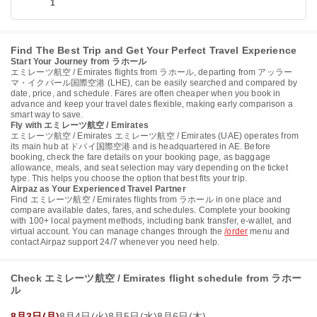
1
Find The Best Trip and Get Your Perfect Travel Experience
Start Your Journey from ラホール
エミレーツ航空 / Emirates flights from ラホール, departing from アッラー
マ・イクバール国際空港 (LHE), can be easily searched and compared by
date, price, and schedule. Fares are often cheaper when you book in
advance and keep your travel dates flexible, making early comparison a
smart way to save.
Fly with エミレーツ航空 / Emirates
エミレーツ航空 / Emirates エミレーツ航空 / Emirates (UAE) operates from
its main hub at ドバイ国際空港 and is headquartered in AE. Before
booking, check the fare details on your booking page, as baggage
allowance, meals, and seat selection may vary depending on the ticket
type. This helps you choose the option that best fits your trip.
Airpaz as Your Experienced Travel Partner
Find エミレーツ航空 / Emirates flights from ラホール in one place and
compare available dates, fares, and schedules. Complete your booking
with 100+ local payment methods, including bank transfer, e-wallet, and
virtual account. You can manage changes through the
/order
menu and
contact Airpaz support 24/7 whenever you need help.
Check エミレーツ航空 / Emirates flight schedule from ラホー
ル
8月3日(月)
8月4日(火)
8月5日(水)
8月6日(木)