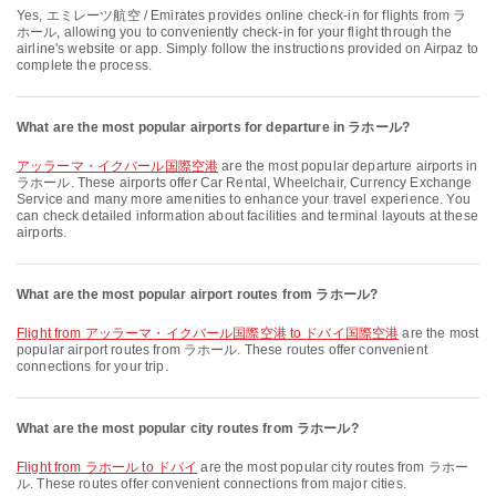
Yes, エミレーツ航空 / Emirates provides online check-in for flights from ラ
ホール, allowing you to conveniently check-in for your flight through the
airline's website or app. Simply follow the instructions provided on Airpaz to
complete the process.
What are the most popular airports for departure in ラホール?
アッラーマ・イクバール国際空港
are the most popular departure airports in
ラホール. These airports offer Car Rental, Wheelchair, Currency Exchange
Service and many more amenities to enhance your travel experience. You
can check detailed information about facilities and terminal layouts at these
airports.
What are the most popular airport routes from ラホール?
flight from アッラーマ・イクバール国際空港 to ドバイ国際空港
are the most
popular airport routes from ラホール. These routes offer convenient
connections for your trip.
What are the most popular city routes from ラホール?
flight from ラホール to ドバイ
are the most popular city routes from ラホー
ル. These routes offer convenient connections from major cities.