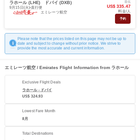
ラホール (LHE)
ドバイ (DXB)
最低
US$ 335.47
9月15日(火)
直行便
料金/人
エミレーツ航空
予約
Please note that the prices listed on this page may not be up to
date and subject to change without prior notice. We strive to
provide the most accurate and current information.
エミレーツ航空 / Emirates Flight Information from ラホール
Exclusive Flight Deals
ラホール - ドバイ
US$ 324.93
Lowest Fare Month
8月
Total Destinations