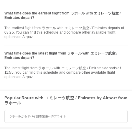
What time does the earliest flight from ラホール with エミレーツ航空 /
Emirates depart?
The earliest flight from ラホール with エミレーツ航空 / Emirates departs at
03:25. You can find this schedule and compare other available flight
options on Airpaz.
What time does the latest flight from ラホール with エミレーツ航空 /
Emirates depart?
The latest flight from ラホール with エミレーツ航空 / Emirates departs at
11:55. You can find this schedule and compare other available flight
options on Airpaz.
Popular Route with エミレーツ航空 / Emirates by Airport from
ラホール
ラホールからドバイ国際空港へのフライト