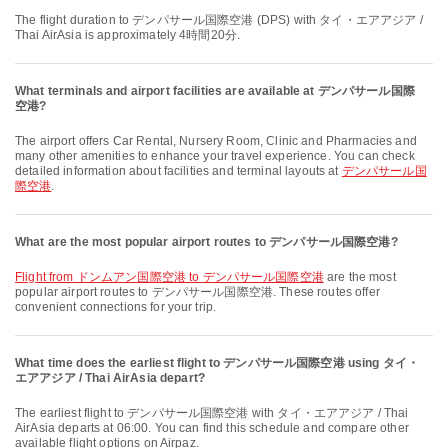
The flight duration to デンパサール国際空港 (DPS) with タイ・エアアジア /
Thai AirAsia is approximately 4時間20分.
What terminals and airport facilities are available at デンパサール国際
空港?
The airport offers Car Rental, Nursery Room, Clinic and Pharmacies and
many other amenities to enhance your travel experience. You can check
detailed information about facilities and terminal layouts at
デンパサール国
際空港
.
What are the most popular airport routes to デンパサール国際空港?
flight from ドンムアン国際空港 to デンパサール国際空港
are the most
popular airport routes to デンパサール国際空港. These routes offer
convenient connections for your trip.
What time does the earliest flight to デンパサール国際空港 using タイ・
エアアジア / Thai AirAsia depart?
The earliest flight to デンパサール国際空港 with タイ・エアアジア / Thai
AirAsia departs at 06:00. You can find this schedule and compare other
available flight options on Airpaz.