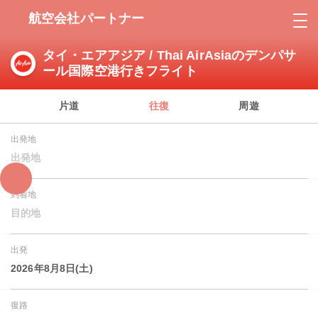
航空会社パートナー
タイ・エアアジア / Thai AirAsiaのデンパサ
ール国際空港行きフライト
片道
往復
周遊
出発地
出発地
到着地
目的地
出発
2026年8月8日(土)
復路