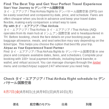
Find The Best Trip and Get Your Perfect Travel Experience
Start Your Journey to デンパサール国際空港
タイ・エアアジア / Thai AirAsia flights to デンパサール国際空港 (DPS) can
be easily searched and compared by date, price, and schedule. Fares are
often cheaper when you book in advance and keep your travel dates
flexible, making early comparison a smart way to save.
Fly with タイ・エアアジア / Thai AirAsia
タイ・エアアジア / Thai AirAsia タイ・エアアジア / Thai AirAsia (AIQ)
operates from its main hub at ドンムアン国際空港 and is headquartered in
TH. Before booking, check the fare details on your booking page, as
baggage allowance, meals, and seat selection may vary depending on the
ticket type. This helps you choose the option that best fits your trip.
Airpaz as Your Experienced Travel Partner
Find タイ・エアアジア / Thai AirAsia flights to デンパサール国際空港 in one
place and compare available dates, fares, and schedules. Complete your
booking with 100+ local payment methods, including bank transfer, e-
wallet, and virtual account. You can manage changes through the
/order
menu and contact Airpaz support 24/7 whenever you need help.
Check タイ・エアアジア / Thai AirAsia flight schedule to デン
パサール国際空港
8月7日(金)
8月8日(土)
8月9日(日)
8月10日(月)
便名
航空機のモデル
出発
到着