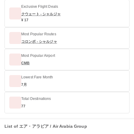
Exclusive Flight Deals
クウェート - シャルジャ
¥ 17
Most Popular Routes
コロンボ - シャルジャ
Most Popular Airport
CMB
Lowest Fare Month
7月
Total Destinations
77
List of エア・アラビア / Air Arabia Group