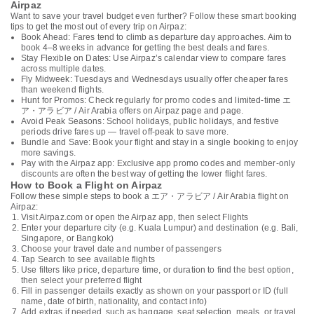
Airpaz
Want to save your travel budget even further? Follow these smart booking
tips to get the most out of every trip on Airpaz:
Book Ahead: Fares tend to climb as departure day approaches. Aim to
book 4–8 weeks in advance for getting the best deals and fares.
Stay Flexible on Dates: Use Airpaz’s calendar view to compare fares
across multiple dates.
Fly Midweek: Tuesdays and Wednesdays usually offer cheaper fares
than weekend flights.
Hunt for Promos: Check regularly for promo codes and limited-time エ
ア・アラビア / Air Arabia offers on Airpaz page and page.
Avoid Peak Seasons: School holidays, public holidays, and festive
periods drive fares up — travel off-peak to save more.
Bundle and Save: Book your flight and stay in a single booking to enjoy
more savings.
Pay with the Airpaz app: Exclusive app promo codes and member-only
discounts are often the best way of getting the lower flight fares.
How to Book a Flight on Airpaz
Follow these simple steps to book a エア・アラビア / Air Arabia flight on
Airpaz:
Visit Airpaz.com or open the Airpaz app, then select Flights
Enter your departure city (e.g. Kuala Lumpur) and destination (e.g. Bali,
Singapore, or Bangkok)
Choose your travel date and number of passengers
Tap Search to see available flights
Use filters like price, departure time, or duration to find the best option,
then select your preferred flight
Fill in passenger details exactly as shown on your passport or ID (full
name, date of birth, nationality, and contact info)
Add extras if needed, such as baggage, seat selection, meals, or travel