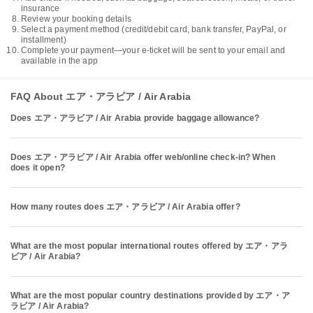
insurance
Review your booking details
Select a payment method (credit/debit card, bank transfer, PayPal, or
installment)
Complete your payment—your e-ticket will be sent to your email and
available in the app
FAQ About エア・アラビア / Air Arabia
Does エア・アラビア / Air Arabia provide baggage allowance?
Does エア・アラビア / Air Arabia offer web/online check-in? When
does it open?
How many routes does エア・アラビア / Air Arabia offer?
What are the most popular international routes offered by エア・アラ
ビア / Air Arabia?
What are the most popular country destinations provided by エア・ア
ラビア / Air Arabia?