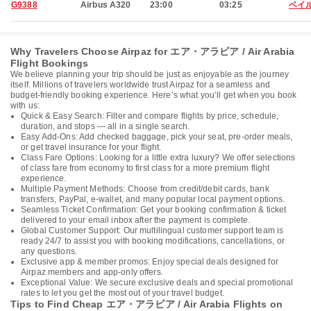
G9388
Airbus A320
23:00
03:25
ベイ
Why Travelers Choose Airpaz for エア・アラビア / Air Arabia
Flight Bookings
We believe planning your trip should be just as enjoyable as the journey
itself. Millions of travelers worldwide trust Airpaz for a seamless and
budget-friendly booking experience. Here’s what you’ll get when you book
with us:
Quick & Easy Search: Filter and compare flights by price, schedule,
duration, and stops — all in a single search.
Easy Add-Ons: Add checked baggage, pick your seat, pre-order meals,
or get travel insurance for your flight.
Class Fare Options: Looking for a little extra luxury? We offer selections
of class fare from economy to first class for a more premium flight
experience.
Multiple Payment Methods: Choose from credit/debit cards, bank
transfers, PayPal, e-wallet, and many popular local payment options.
Seamless Ticket Confirmation: Get your booking confirmation & ticket
delivered to your email inbox after the payment is complete.
Global Customer Support: Our multilingual customer support team is
ready 24/7 to assist you with booking modifications, cancellations, or
any questions.
Exclusive app & member promos: Enjoy special deals designed for
Airpaz members and app-only offers.
Exceptional Value: We secure exclusive deals and special promotional
rates to let you get the most out of your travel budget.
Tips to Find Cheap エア・アラビア / Air Arabia Flights on