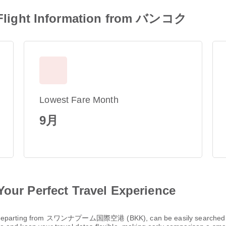
light Information from バンコク
Lowest Fare Month
9月
Your Perfect Travel Experience
parting from スワンナプーム国際空港 (BKK), can be easily searched and 