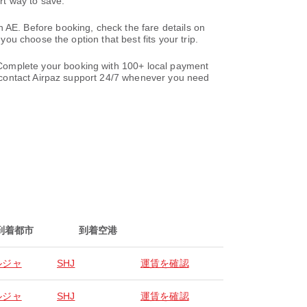
rt way to save.
. Before booking, check the fare details on
u choose the option that best fits your trip.
omplete your booking with 100+ local payment
ontact Airpaz support 24/7 whenever you need
到着都市
到着空港
ルジャ
SHJ
運賃を確認
ルジャ
SHJ
運賃を確認