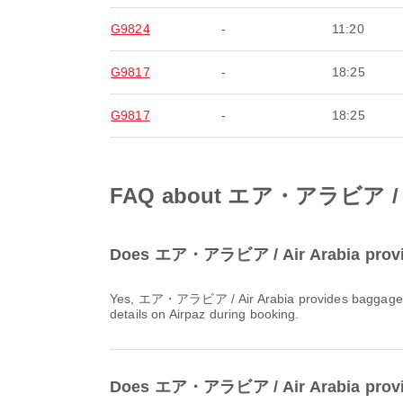
G9824
-
11:20
G9817
-
18:25
G9817
-
18:25
FAQ about エア・アラビア / Ai
Does エア・アラビア / Air Arabia provid
Yes, エア・アラビア / Air Arabia provides baggage allowance for 国内 & 国際 flights from バンコク. Details vary by ticket type and destination. You can view baggage
details on Airpaz during booking.
Does エア・アラビア / Air Arabia provid