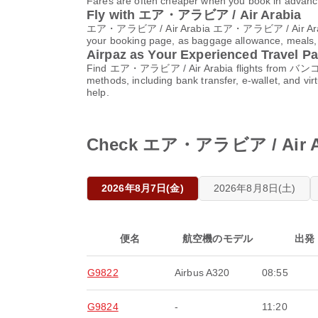
Fares are often cheaper when you book in advance
Fly with エア・アラビア / Air Arabia
エア・アラビア / Air Arabia エア・アラビア / Air Arabia (AB
your booking page, as baggage allowance, meals, an
Airpaz as Your Experienced Travel Pa
Find エア・アラビア / Air Arabia flights from バンコク in
methods, including bank transfer, e-wallet, and 
help.
Check エア・アラビア / Air Ar
2026年8月7日(金)
2026年8月8日(土)
便名
航空機のモデル
出発
G9822
Airbus A320
08:55
G9824
-
11:20