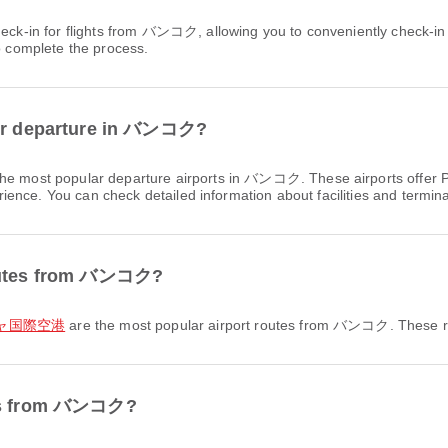
to complete the process.
 for departure in バンコク?
he most popular departure airports in バンコク. These airports offer P
nce. You can check detailed information about facilities and terminal
 routes from バンコク?
ルジャ国際空港
are the most popular airport routes from バンコク. These rout
utes from バンコク?