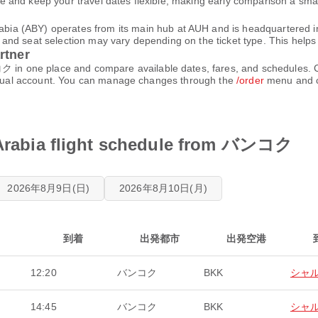
 and keep your travel dates flexible, making early comparison a sma
Y) operates from its main hub at AUH and is headquartered in AE
d seat selection may vary depending on the ticket type. This helps yo
rtner
 one place and compare available dates, fares, and schedules. C
virtual account. You can manage changes through the
/order
menu and c
abia flight schedule from バンコク
2026年8月9日(日)
2026年8月10日(月)
到着
出発都市
出発空港
12:20
バンコク
BKK
シャ
14:45
バンコク
BKK
シャ