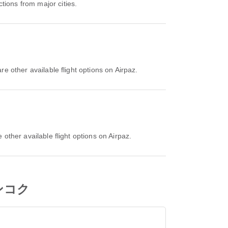
ions from major cities.
other available flight options on Airpaz.
her available flight options on Airpaz.
 バンコク