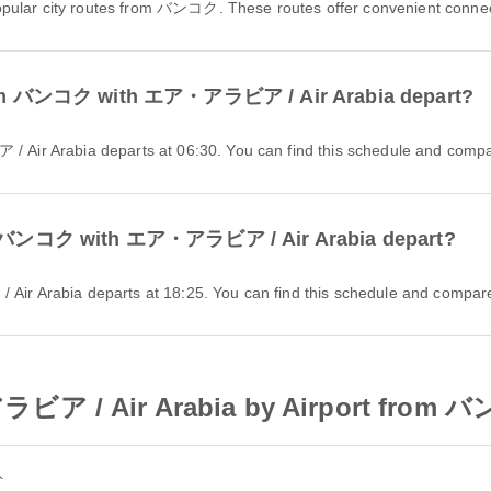
pular city routes from バンコク. These routes offer convenient connect
t from バンコク with エア・アラビア / Air Arabia depart?
r Arabia departs at 06:30. You can find this schedule and compare 
from バンコク with エア・アラビア / Air Arabia depart?
Arabia departs at 18:25. You can find this schedule and compare ot
ラビア / Air Arabia by Airport from
ト