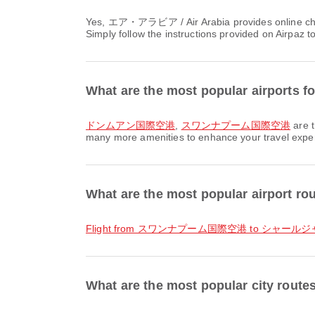
Yes, エア・アラビア / Air Arabia provides online check-in for flights from バンコク, allowing you to conveniently check-in for your flight through the airline's website or app.
Simply follow the instructions provided on Airpaz 
What are the most popular airports
ドンムアン国際空港
,
スワンナプーム国際空港
are t
many more amenities to enhance your travel experie
What are the most popular airport
flight from スワンナプーム国際空港 to シャー
What are the most popular city ro