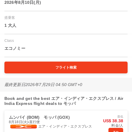
2026年8月10日(月)
搭乗客
1 大人
Class
エコノミー
フライト検索
最終更新日
2026年7月29日 04:50 GMT+0
Book and get the best エア・インディア・エクスプレス / Air
India Express flight deals to モッパ
ムンバイ (BOM)
モッパ (GOX)
最低
US$ 38.38
8月18日(火)
直行便
料金/人
エア・インディア・エクスプレス