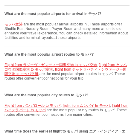
What are the most popular airports for arrival in モッパ?
モッパ空港
are the most popular arrival airports in . These airports offer
Shuttle Bus, Nursery Room, Prayer Room and many more amenities to
enhance your travel experience. You can check detailed information about
facilities and terminal layouts at these airports.
What are the most popular airport routes to モッパ?
flight from ラジーヴ・ガンディー国際空港 to モッパ空港
,
flight from ケンペ
ゴウダ国際空港 to モッパ空港
,
flight from チャトラパティ・シヴァージー国
際空港 to モッパ空港
are the most popular airport routes to モッパ. These
routes offer convenient connections for your trip.
What are the most popular city routes to モッパ?
flight from バンガロール to モッパ
,
flight from ムンバイ to モッパ
,
flight from
ハイデラバード to モッパ
are the most popular city routes to モッパ. These
routes offer convenient connections from major cities.
What time does the earliest flight to モッパ using エア・インディア・エ