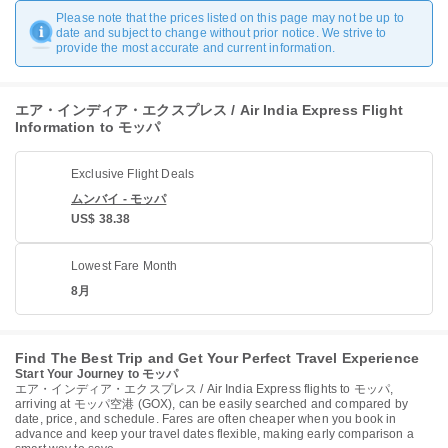
Please note that the prices listed on this page may not be up to
date and subject to change without prior notice. We strive to
provide the most accurate and current information.
エア・インディア・エクスプレス / Air India Express Flight
Information to モッパ
Exclusive Flight Deals
ムンバイ - モッパ
US$ 38.38
Lowest Fare Month
8月
Find The Best Trip and Get Your Perfect Travel Experience
Start Your Journey to モッパ
エア・インディア・エクスプレス / Air India Express flights to モッパ,
arriving at モッパ空港 (GOX), can be easily searched and compared by
date, price, and schedule. Fares are often cheaper when you book in
advance and keep your travel dates flexible, making early comparison a