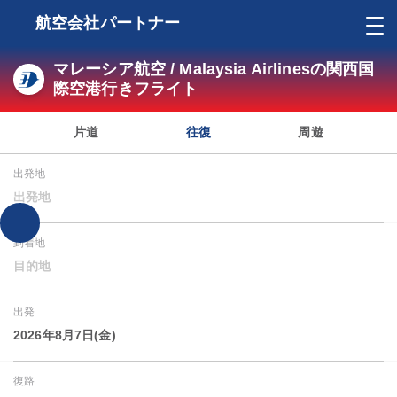
航空会社パートナー
マレーシア航空 / Malaysia Airlinesの関西国
際空港行きフライト
片道
往復
周遊
出発地
出発地
到着地
目的地
出発
2026年8月7日(金)
復路