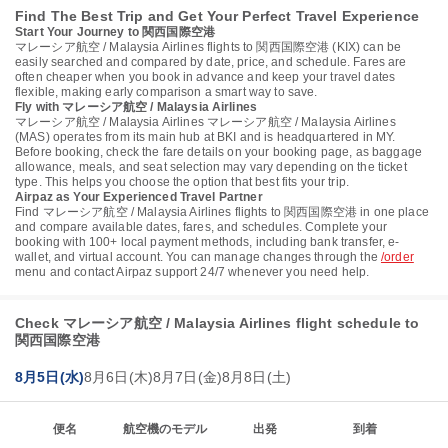
Find The Best Trip and Get Your Perfect Travel Experience
Start Your Journey to 関西国際空港
マレーシア航空 / Malaysia Airlines flights to 関西国際空港 (KIX) can be
easily searched and compared by date, price, and schedule. Fares are
often cheaper when you book in advance and keep your travel dates
flexible, making early comparison a smart way to save.
Fly with マレーシア航空 / Malaysia Airlines
マレーシア航空 / Malaysia Airlines マレーシア航空 / Malaysia Airlines
(MAS) operates from its main hub at BKI and is headquartered in MY.
Before booking, check the fare details on your booking page, as baggage
allowance, meals, and seat selection may vary depending on the ticket
type. This helps you choose the option that best fits your trip.
Airpaz as Your Experienced Travel Partner
Find マレーシア航空 / Malaysia Airlines flights to 関西国際空港 in one place
and compare available dates, fares, and schedules. Complete your
booking with 100+ local payment methods, including bank transfer, e-
wallet, and virtual account. You can manage changes through the
/order
menu and contact Airpaz support 24/7 whenever you need help.
Check マレーシア航空 / Malaysia Airlines flight schedule to
関西国際空港
8月5日(水)
8月6日(木)
8月7日(金)
8月8日(土)
便名
航空機のモデル
出発
到着