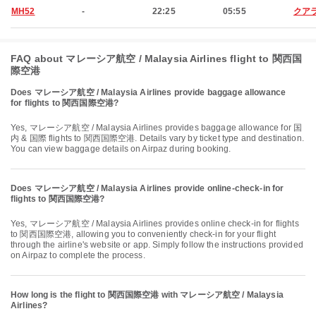
MH52
-
22:25
05:55
クア
FAQ about マレーシア航空 / Malaysia Airlines flight to 関西国
際空港
Does マレーシア航空 / Malaysia Airlines provide baggage allowance
for flights to 関西国際空港?
Yes, マレーシア航空 / Malaysia Airlines provides baggage allowance for 国
内 & 国際 flights to 関西国際空港. Details vary by ticket type and destination.
You can view baggage details on Airpaz during booking.
Does マレーシア航空 / Malaysia Airlines provide online-check-in for
flights to 関西国際空港?
Yes, マレーシア航空 / Malaysia Airlines provides online check-in for flights
to 関西国際空港, allowing you to conveniently check-in for your flight
through the airline's website or app. Simply follow the instructions provided
on Airpaz to complete the process.
How long is the flight to 関西国際空港 with マレーシア航空 / Malaysia
Airlines?