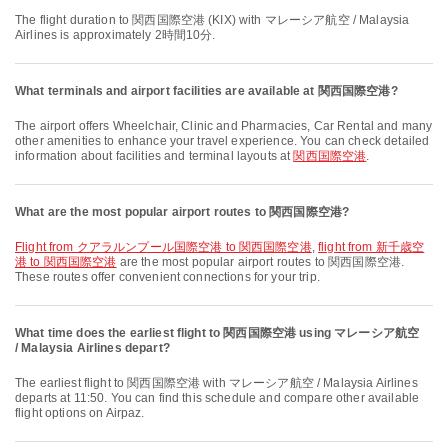
The flight duration to 関西国際空港 (KIX) with マレーシア航空 / Malaysia
Airlines is approximately 2時間10分.
What terminals and airport facilities are available at 関西国際空港?
The airport offers Wheelchair, Clinic and Pharmacies, Car Rental and many
other amenities to enhance your travel experience. You can check detailed
information about facilities and terminal layouts at
関西国際空港
.
What are the most popular airport routes to 関西国際空港?
flight from クアラルンプール国際空港 to 関西国際空港
,
flight from 新千歳空
港 to 関西国際空港
are the most popular airport routes to 関西国際空港.
These routes offer convenient connections for your trip.
What time does the earliest flight to 関西国際空港 using マレーシア航空
/ Malaysia Airlines depart?
The earliest flight to 関西国際空港 with マレーシア航空 / Malaysia Airlines
departs at 11:50. You can find this schedule and compare other available
flight options on Airpaz.