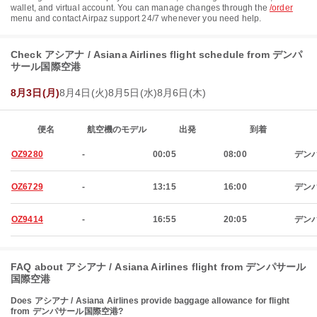
wallet, and virtual account. You can manage changes through the
/order
menu and contact Airpaz support 24/7 whenever you need help.
Check アシアナ / Asiana Airlines flight schedule from デンパ
サール国際空港
8月3日(月)
8月4日(火)
8月5日(水)
8月6日(木)
便名
航空機のモデル
出発
到着
OZ9280
-
00:05
08:00
デン
OZ6729
-
13:15
16:00
デン
OZ9414
-
16:55
20:05
デン
FAQ about アシアナ / Asiana Airlines flight from デンパサール
国際空港
Does アシアナ / Asiana Airlines provide baggage allowance for flight
from デンパサール国際空港?