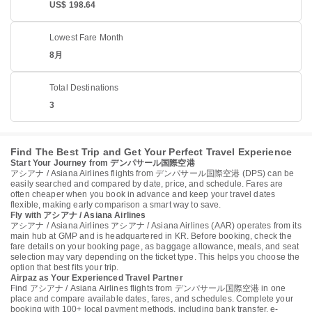
US$ 198.64
Lowest Fare Month
8月
Total Destinations
3
Find The Best Trip and Get Your Perfect Travel Experience
Start Your Journey from デンパサール国際空港
アシアナ / Asiana Airlines flights from デンパサール国際空港 (DPS) can be
easily searched and compared by date, price, and schedule. Fares are
often cheaper when you book in advance and keep your travel dates
flexible, making early comparison a smart way to save.
Fly with アシアナ / Asiana Airlines
アシアナ / Asiana Airlines アシアナ / Asiana Airlines (AAR) operates from its
main hub at GMP and is headquartered in KR. Before booking, check the
fare details on your booking page, as baggage allowance, meals, and seat
selection may vary depending on the ticket type. This helps you choose the
option that best fits your trip.
Airpaz as Your Experienced Travel Partner
Find アシアナ / Asiana Airlines flights from デンパサール国際空港 in one
place and compare available dates, fares, and schedules. Complete your
booking with 100+ local payment methods, including bank transfer, e-