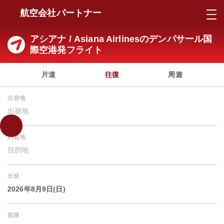
航空会社パートナー
アシアナ / Asiana Airlinesのデンパサール国
際空港発フライト
片道
往復
周遊
出発地
出発地
到着地
目的地
出発
2026年8月9日(日)
復路