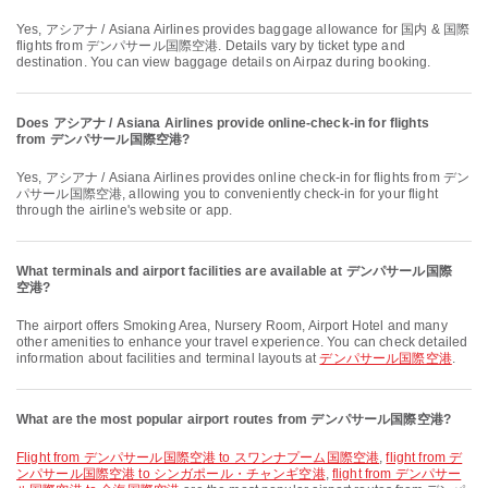
Yes, アシアナ / Asiana Airlines provides baggage allowance for 国内 & 国際
flights from デンパサール国際空港. Details vary by ticket type and
destination. You can view baggage details on Airpaz during booking.
Does アシアナ / Asiana Airlines provide online-check-in for flights
from デンパサール国際空港?
Yes, アシアナ / Asiana Airlines provides online check-in for flights from デン
パサール国際空港, allowing you to conveniently check-in for your flight
through the airline's website or app.
What terminals and airport facilities are available at デンパサール国際
空港?
The airport offers Smoking Area, Nursery Room, Airport Hotel and many
other amenities to enhance your travel experience. You can check detailed
information about facilities and terminal layouts at
デンパサール国際空港
.
What are the most popular airport routes from デンパサール国際空港?
flight from デンパサール国際空港 to スワンナプーム国際空港
,
flight from デ
ンパサール国際空港 to シンガポール・チャンギ空港
,
flight from デンパサー