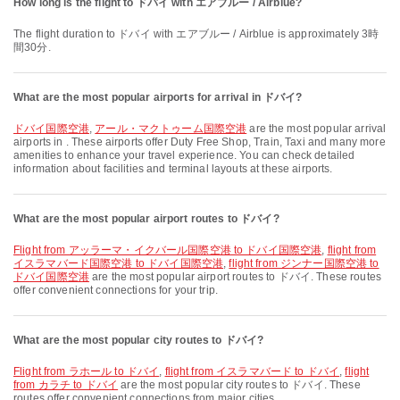
How long is the flight to ドバイ with エアブルー / Airblue?
The flight duration to ドバイ with エアブルー / Airblue is approximately 3時
間30分.
What are the most popular airports for arrival in ドバイ?
ドバイ国際空港
,
アール・マクトゥーム国際空港
are the most popular arrival
airports in . These airports offer Duty Free Shop, Train, Taxi and many more
amenities to enhance your travel experience. You can check detailed
information about facilities and terminal layouts at these airports.
What are the most popular airport routes to ドバイ?
flight from アッラーマ・イクバール国際空港 to ドバイ国際空港
,
flight from
イスラマバード国際空港 to ドバイ国際空港
,
flight from ジンナー国際空港 to
ドバイ国際空港
are the most popular airport routes to ドバイ. These routes
offer convenient connections for your trip.
What are the most popular city routes to ドバイ?
flight from ラホール to ドバイ
,
flight from イスラマバード to ドバイ
,
flight
from カラチ to ドバイ
are the most popular city routes to ドバイ. These
routes offer convenient connections from major cities.