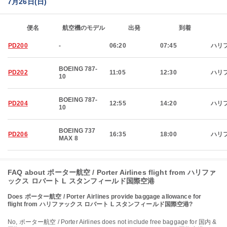
7月26日(日)
便名
航空機のモデル
出発
到着
PD200
-
06:20
07:45
ハリ
BOEING 787-
PD202
11:05
12:30
ハリ
10
BOEING 787-
PD204
12:55
14:20
ハリ
10
BOEING 737
PD206
16:35
18:00
ハリ
MAX 8
FAQ about ポーター航空 / Porter Airlines flight from ハリファ
ックス ロバート L スタンフィールド国際空港
Does ポーター航空 / Porter Airlines provide baggage allowance for
flight from ハリファックス ロバート L スタンフィールド国際空港?
No, ポーター航空 / Porter Airlines does not include free baggage for 国内 &