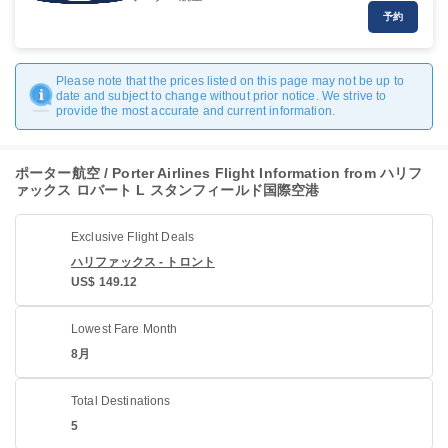
予約
Please note that the prices listed on this page may not be up to
date and subject to change without prior notice. We strive to
provide the most accurate and current information.
ポーター航空 / Porter Airlines Flight Information from ハリフ
ァックス ロバート L スタンフィールド国際空港
Exclusive Flight Deals
ハリファックス - トロント
US$ 149.12
Lowest Fare Month
8月
Total Destinations
5