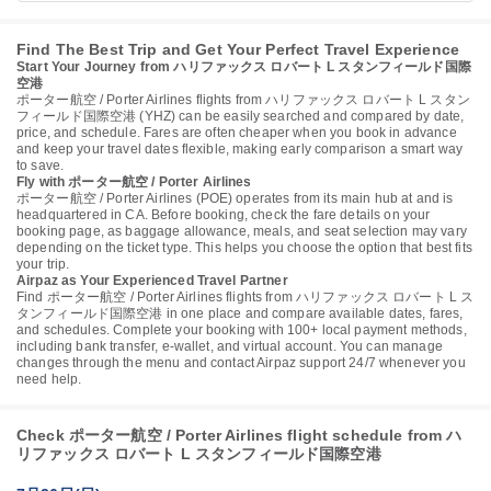
Find The Best Trip and Get Your Perfect Travel Experience
Start Your Journey from ハリファックス ロバート L スタンフィールド国際
空港
ポーター航空 / Porter Airlines flights from ハリファックス ロバート L スタン
フィールド国際空港 (YHZ) can be easily searched and compared by date,
price, and schedule. Fares are often cheaper when you book in advance
and keep your travel dates flexible, making early comparison a smart way
to save.
Fly with ポーター航空 / Porter Airlines
ポーター航空 / Porter Airlines (POE) operates from its main hub at and is
headquartered in CA. Before booking, check the fare details on your
booking page, as baggage allowance, meals, and seat selection may vary
depending on the ticket type. This helps you choose the option that best fits
your trip.
Airpaz as Your Experienced Travel Partner
Find ポーター航空 / Porter Airlines flights from ハリファックス ロバート L ス
タンフィールド国際空港 in one place and compare available dates, fares,
and schedules. Complete your booking with 100+ local payment methods,
including bank transfer, e-wallet, and virtual account. You can manage
changes through the menu and contact Airpaz support 24/7 whenever you
need help.
Check ポーター航空 / Porter Airlines flight schedule from ハ
リファックス ロバート L スタンフィールド国際空港