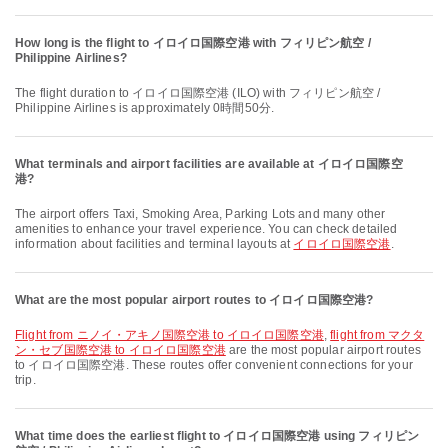
How long is the flight to イロイロ国際空港 with フィリピン航空 /
Philippine Airlines?
The flight duration to イロイロ国際空港 (ILO) with フィリピン航空 /
Philippine Airlines is approximately 0時間50分.
What terminals and airport facilities are available at イロイロ国際空
港?
The airport offers Taxi, Smoking Area, Parking Lots and many other
amenities to enhance your travel experience. You can check detailed
information about facilities and terminal layouts at
イロイロ国際空港
.
What are the most popular airport routes to イロイロ国際空港?
flight from ニノイ・アキノ国際空港 to イロイロ国際空港
,
flight from マクタ
ン・セブ国際空港 to イロイロ国際空港
are the most popular airport routes
to イロイロ国際空港. These routes offer convenient connections for your
trip.
What time does the earliest flight to イロイロ国際空港 using フィリピン