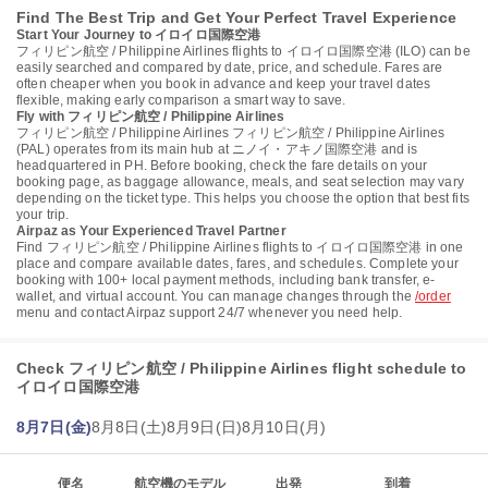
Find The Best Trip and Get Your Perfect Travel Experience
Start Your Journey to イロイロ国際空港
フィリピン航空 / Philippine Airlines flights to イロイロ国際空港 (ILO) can be
easily searched and compared by date, price, and schedule. Fares are
often cheaper when you book in advance and keep your travel dates
flexible, making early comparison a smart way to save.
Fly with フィリピン航空 / Philippine Airlines
フィリピン航空 / Philippine Airlines フィリピン航空 / Philippine Airlines
(PAL) operates from its main hub at ニノイ・アキノ国際空港 and is
headquartered in PH. Before booking, check the fare details on your
booking page, as baggage allowance, meals, and seat selection may vary
depending on the ticket type. This helps you choose the option that best fits
your trip.
Airpaz as Your Experienced Travel Partner
Find フィリピン航空 / Philippine Airlines flights to イロイロ国際空港 in one
place and compare available dates, fares, and schedules. Complete your
booking with 100+ local payment methods, including bank transfer, e-
wallet, and virtual account. You can manage changes through the
/order
menu and contact Airpaz support 24/7 whenever you need help.
Check フィリピン航空 / Philippine Airlines flight schedule to
イロイロ国際空港
8月7日(金)
8月8日(土)
8月9日(日)
8月10日(月)
便名
航空機のモデル
出発
到着