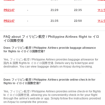
PR2147
-
21:20
22:35
マニ
PR2147
-
21:35
22:50
マニ
FAQ about フィリピン航空 / Philippine Airlines flight to イロ
イロ国際空港
Does フィリピン航空 / Philippine Airlines provide baggage allowance
for flights to イロイロ国際空港?
Yes, フィリピン航空 / Philippine Airlines provides baggage allowance for
国内 & 国際 flights to イロイロ国際空港. Details vary by ticket type and
destination. You can view baggage details on Airpaz during booking.
Does フィリピン航空 / Philippine Airlines provide online-check-in for
flights to イロイロ国際空港?
Yes, フィリピン航空 / Philippine Airlines provides online check-in for flights
to イロイロ国際空港, allowing you to conveniently check-in for your flight
through the airline's website or app. Simply follow the instructions provided
on Airpaz to complete the process.