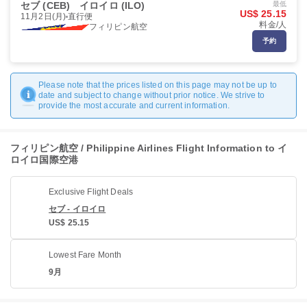
セブ (CEB)
イロイロ (ILO)
最低
US$ 25.15
11月2日(月)
直行便
料金/人
フィリピン航空
予約
Please note that the prices listed on this page may not be up to
date and subject to change without prior notice. We strive to
provide the most accurate and current information.
フィリピン航空 / Philippine Airlines Flight Information to イ
ロイロ国際空港
Exclusive Flight Deals
セブ - イロイロ
US$ 25.15
Lowest Fare Month
9月