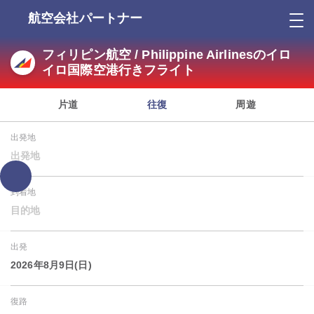
航空会社パートナー
フィリピン航空 / Philippine Airlinesのイロ
イロ国際空港行きフライト
片道
往復
周遊
出発地
出発地
到着地
目的地
出発
2026年8月9日(日)
復路