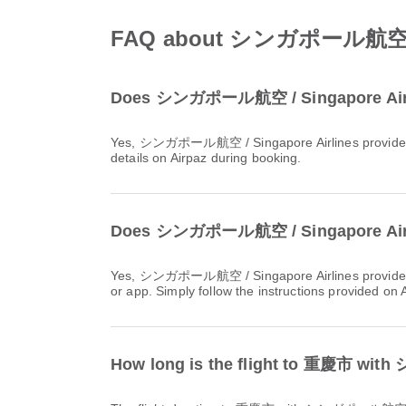
FAQ about シンガポール航空 / Si
Does シンガポール航空 / Singapore Airlin
Yes, シンガポール航空 / Singapore Airlines provides baggage allowance for 国内 & 国際 flights to 重慶市. Details vary by ticket type and destination. You can view baggage
details on Airpaz during booking.
Does シンガポール航空 / Singapore Airline
Yes, シンガポール航空 / Singapore Airlines provides online check-in for flights to 重慶市, allowing you to conveniently check-in for your flight through the airline's website
or app. Simply follow the instructions provided on
How long is the flight to 重慶市 wi