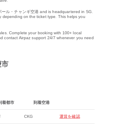
save.
シンガポール・チャンギ空港 and is headquartered in SG.
 depending on the ticket type. This helps you
es. Complete your booking with 100+ local
nd contact Airpaz support 24/7 whenever you need
重慶市
到着都市
到着空港
市
CKG
運賃を確認