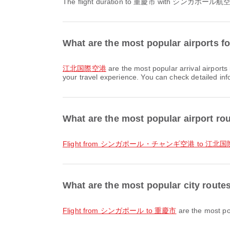
The flight duration to 重慶市 with シンガポール航空 / 
What are the most popular airports f
江北国際空港
are the most popular arrival airport
your travel experience. You can check detailed info
What are the most popular airport 
flight from シンガポール・チャンギ空港 to 江北
What are the most popular city rou
flight from シンガポール to 重慶市
are the most po