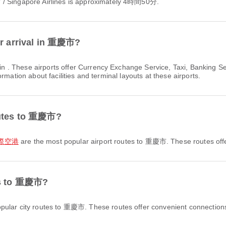
Singapore Airlines is approximately 4時間50分.
or arrival in 重慶市?
s in . These airports offer Currency Exchange Service, Taxi, Bankin
rmation about facilities and terminal layouts at these airports.
routes to 重慶市?
国際空港
are the most popular airport routes to 重慶市. These routes offer
tes to 重慶市?
pular city routes to 重慶市. These routes offer convenient connections 