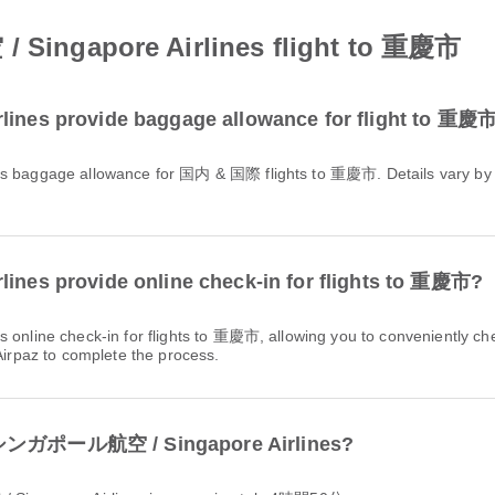
ngapore Airlines flight to 重慶市
es provide baggage allowance for flight to 重慶
s provide online check-in for flights to 重慶市?
 Airpaz to complete the process.
th シンガポール航空 / Singapore Airlines?