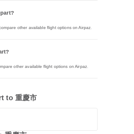
part?
pare other available flight options on Airpaz.
art?
re other available flight options on Airpaz.
ort to 重慶市