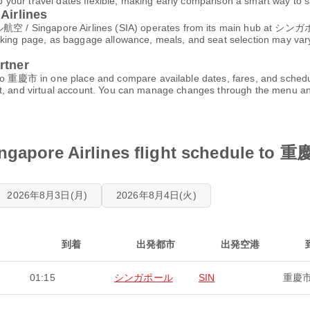
your travel dates flexible, making early comparison a smart way to 
irlines
 Singapore Airlines (SIA) operates from its main hub at 
oking page, as baggage allowance, meals, and seat selection may vary
rtner
重慶市 in one place and compare available dates, fares, and schedul
et, and virtual account. You can manage changes through the menu a
ore Airlines flight schedule to 
2026年8月3日(月)
2026年8月4日(火)
到着
出発都市
出発空港
01:15
シンガポール
SIN
重慶