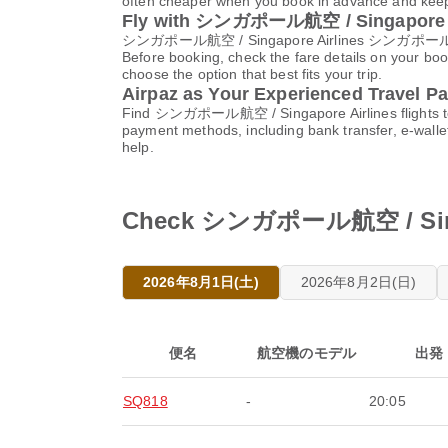
often cheaper when you book in advance and keep 
Fly with シンガポール航空 / Singapore A
シンガポール航空 / Singapore Airlines シンガポール航空 /
Before booking, check the fare details on your bo
choose the option that best fits your trip.
Airpaz as Your Experienced Travel Pa
Find シンガポール航空 / Singapore Airlines flights to 
payment methods, including bank transfer, e-wall
help.
Check シンガポール航空 / Singap
2026年8月1日(土)
2026年8月2日(日)
便名
航空機のモデル
出発
SQ818
-
20:05