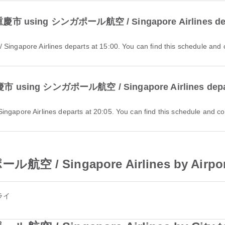
t to 重慶市 using シンガポール航空 / Singapore Airlines de
apore Airlines departs at 15:00. You can find this schedule and com
to 重慶市 using シンガポール航空 / Singapore Airlines dep
ore Airlines departs at 20:05. You can find this schedule and compa
ール航空 / Singapore Airlines by Airp
ライ