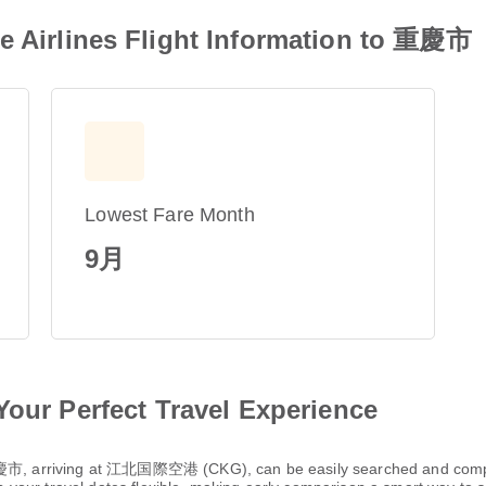
rlines Flight Information to 重慶市
Lowest Fare Month
9月
Your Perfect Travel Experience
, arriving at 江北国際空港 (CKG), can be easily searched and compare