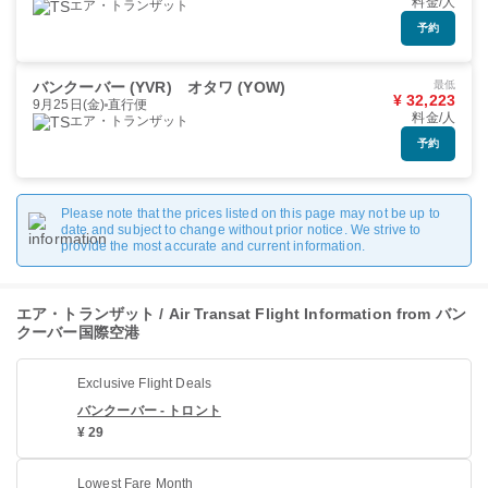
料金/人
エア・トランザット
予約
バンクーバー (YVR)
オタワ (YOW)
最低
¥ 32,223
9月25日(金)
直行便
料金/人
エア・トランザット
予約
Please note that the prices listed on this page may not be up to
date and subject to change without prior notice. We strive to
provide the most accurate and current information.
エア・トランザット / Air Transat Flight Information from バン
クーバー国際空港
Exclusive Flight Deals
バンクーバー - トロント
¥ 29
Lowest Fare Month