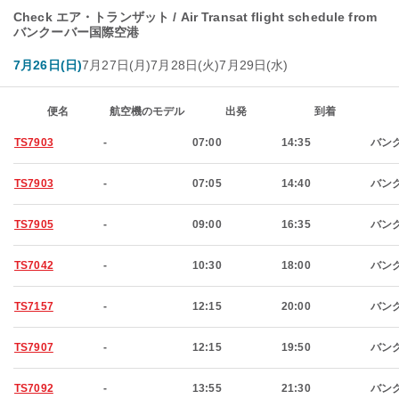
Check エア・トランザット / Air Transat flight schedule from
バンクーバー国際空港
7月26日(日)
7月27日(月)
7月28日(火)
7月29日(水)
便名
航空機のモデル
出発
到着
TS7903
-
07:00
14:35
バン
TS7903
-
07:05
14:40
バン
TS7905
-
09:00
16:35
バン
TS7042
-
10:30
18:00
バン
TS7157
-
12:15
20:00
バン
TS7907
-
12:15
19:50
バン
TS7092
-
13:55
21:30
バン