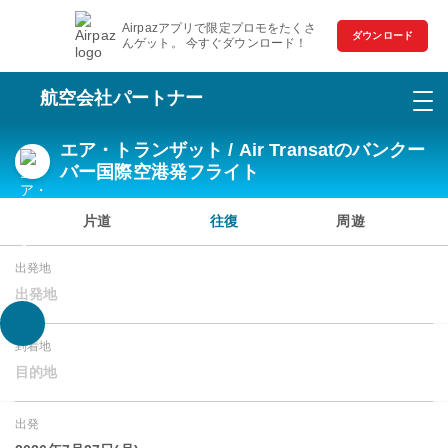
Airpazアプリで限定プロモをたくさ
ダウンロード
んゲット。 今すぐダウンロード！
航空会社パートナー
エア・トランザット / Air Transatのバンクー
バー国際空港発フライト
片道
往復
周遊
出発地
出発地
到着地
目的地
出発