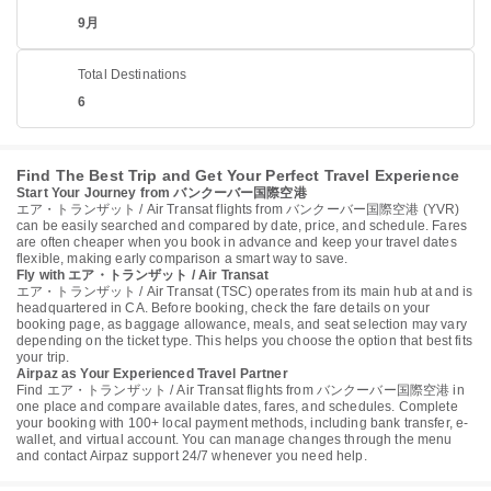
9月
Total Destinations
6
Find The Best Trip and Get Your Perfect Travel Experience
Start Your Journey from バンクーバー国際空港
エア・トランザット / Air Transat flights from バンクーバー国際空港 (YVR)
can be easily searched and compared by date, price, and schedule. Fares
are often cheaper when you book in advance and keep your travel dates
flexible, making early comparison a smart way to save.
Fly with エア・トランザット / Air Transat
エア・トランザット / Air Transat (TSC) operates from its main hub at and is
headquartered in CA. Before booking, check the fare details on your
booking page, as baggage allowance, meals, and seat selection may vary
depending on the ticket type. This helps you choose the option that best fits
your trip.
Airpaz as Your Experienced Travel Partner
Find エア・トランザット / Air Transat flights from バンクーバー国際空港 in
one place and compare available dates, fares, and schedules. Complete
your booking with 100+ local payment methods, including bank transfer, e-
wallet, and virtual account. You can manage changes through the menu
and contact Airpaz support 24/7 whenever you need help.