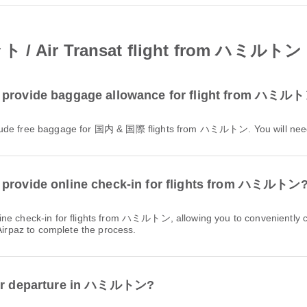
 Air Transat flight from ハミルトン
ovide baggage allowance for flight from ハミル
e free baggage for 国内 & 国際 flights from ハミルトン. You will need 
ovide online check-in for flights from ハミルトン
 Airpaz to complete the process.
 for departure in ハミルトン?