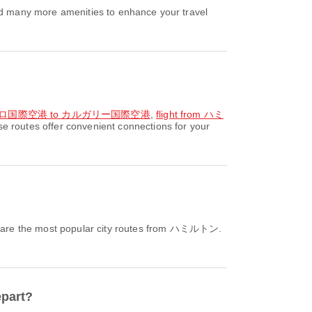
d many more amenities to enhance your travel
マンロ国際空港 to カルガリー国際空港
,
flight from ハミ
routes offer convenient connections for your
are the most popular city routes from ハミルトン.
part?