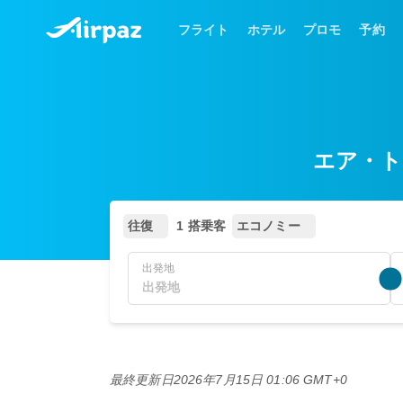
フライト
ホテル
プロモ
予約
エア・トラ
往復
1 搭乗客
エコノミー
出発地
最終更新日
2026年7月15日 01:06 GMT+0