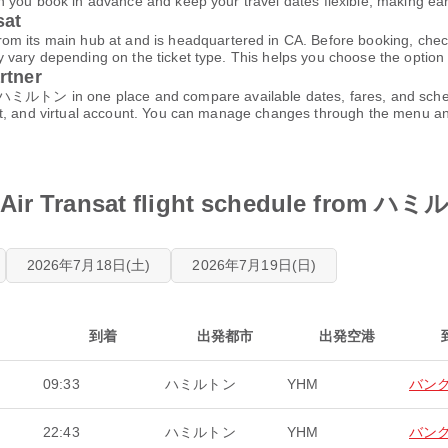
 you book in advance and keep your travel dates flexible, making ea
at
s main hub at and is headquartered in CA. Before booking, check t
ary depending on the ticket type. This helps you choose the option tha
rtner
トン in one place and compare available dates, fares, and schedu
et, and virtual account. You can manage changes through the menu a
Transat flight schedule from ハ
2026年7月18日(土)
2026年7月19日(日)
到着
出発都市
出発空港
09:33
ハミルトン
YHM
バン
22:43
ハミルトン
YHM
バン