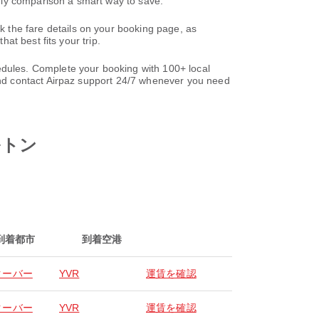
rly comparison a smart way to save.
he fare details on your booking page, as
t best fits your trip.
les. Complete your booking with 100+ local
nd contact Airpaz support 24/7 whenever you need
ミルトン
到着都市
到着空港
クーバー
YVR
運賃を確認
クーバー
YVR
運賃を確認