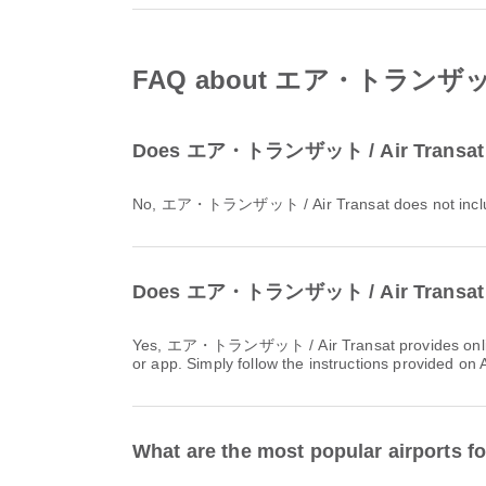
FAQ about エア・トランザット /
Does エア・トランザット / Air Transat pr
No, エア・トランザット / Air Transat does not includ
Does エア・トランザット / Air Transat pr
Yes, エア・トランザット / Air Transat provides online check-in for flights from ハミルトン, allowing you to conveniently check-in for your flight through the airline's website
or app. Simply follow the instructions provided on
What are the most popular airports