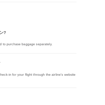
トン?
to purchase baggage separately.
?