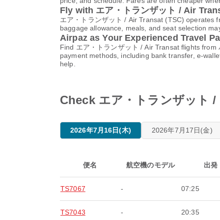
price, and schedule. Fares are often cheaper when
Fly with エア・トランザット / Air Trans
エア・トランザット / Air Transat (TSC) operates from it
baggage allowance, meals, and seat selection may v
Airpaz as Your Experienced Travel Pa
Find エア・トランザット / Air Transat flights from ハミル
payment methods, including bank transfer, e-wall
help.
Check エア・トランザット / Air 
2026年7月16日(木)
2026年7月17日(金)
便名
航空機のモデル
出発
TS7067
-
07:25
TS7043
-
20:35