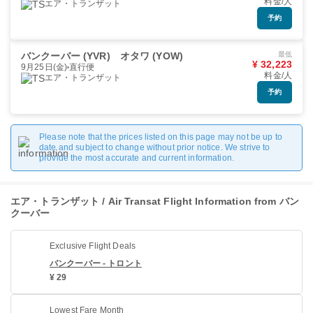
料金/人
エア・トランザット
予約
バンクーバー (YVR)
オタワ (YOW)
最低
¥ 32,223
9月25日(金)
直行便
料金/人
エア・トランザット
予約
Please note that the prices listed on this page may not be up to
date and subject to change without prior notice. We strive to
provide the most accurate and current information.
エア・トランザット / Air Transat Flight Information from バン
クーバー
Exclusive Flight Deals
バンクーバー - トロント
¥ 29
Lowest Fare Month