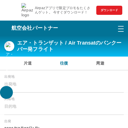
Airpazアプリで限定プロモをたくさ
ダウンロード
んゲット。 今すぐダウンロード！
航空会社パートナー
エア・トランザット / Air Transatのバンクー
バー発フライト
片道
往復
周遊
出発地
出発地
到着地
目的地
出発