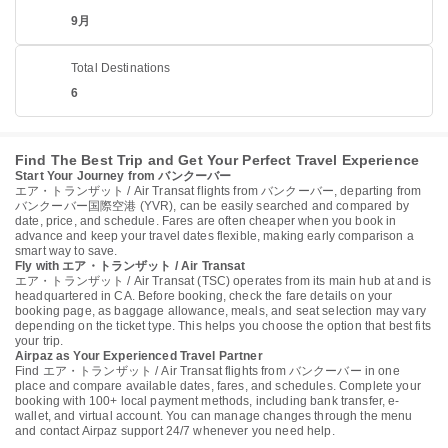
9月
Total Destinations
6
Find The Best Trip and Get Your Perfect Travel Experience
Start Your Journey from バンクーバー
エア・トランザット / Air Transat flights from バンクーバー, departing from
バンクーバー国際空港 (YVR), can be easily searched and compared by
date, price, and schedule. Fares are often cheaper when you book in
advance and keep your travel dates flexible, making early comparison a
smart way to save.
Fly with エア・トランザット / Air Transat
エア・トランザット / Air Transat (TSC) operates from its main hub at and is
headquartered in CA. Before booking, check the fare details on your
booking page, as baggage allowance, meals, and seat selection may vary
depending on the ticket type. This helps you choose the option that best fits
your trip.
Airpaz as Your Experienced Travel Partner
Find エア・トランザット / Air Transat flights from バンクーバー in one
place and compare available dates, fares, and schedules. Complete your
booking with 100+ local payment methods, including bank transfer, e-
wallet, and virtual account. You can manage changes through the menu
and contact Airpaz support 24/7 whenever you need help.