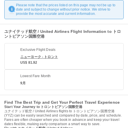
Please note that the prices listed on this page may not be up to
date and subject to change without prior notice. We strive to
provide the most accurate and current information.
ユナイテッド航空 / United Airlines Flight Information to トロ
ントピアソン国際空港
Exclusive Flight Deals
ニューヨーク - トロント
US$ 81.92
Lowest Fare Month
9月
Find The Best Trip and Get Your Perfect Travel Experience
Start Your Journey to トロントピアソン国際空港
ユナイテッド航空 / United Airlines flights to トロントピアソン国際空港
(YYZ) can be easily searched and compared by date, price, and schedule.
Fares are often cheaper when you book in advance and keep your travel
dates flexible, making early comparison a smart way to save.