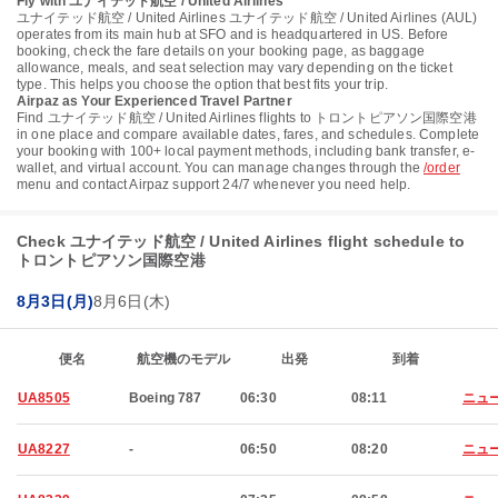
Fly with ユナイテッド航空 / United Airlines
ユナイテッド航空 / United Airlines ユナイテッド航空 / United Airlines (AUL)
operates from its main hub at SFO and is headquartered in US. Before
booking, check the fare details on your booking page, as baggage
allowance, meals, and seat selection may vary depending on the ticket
type. This helps you choose the option that best fits your trip.
Airpaz as Your Experienced Travel Partner
Find ユナイテッド航空 / United Airlines flights to トロントピアソン国際空港
in one place and compare available dates, fares, and schedules. Complete
your booking with 100+ local payment methods, including bank transfer, e-
wallet, and virtual account. You can manage changes through the
/order
menu and contact Airpaz support 24/7 whenever you need help.
Check ユナイテッド航空 / United Airlines flight schedule to
トロントピアソン国際空港
8月3日(月)
8月6日(木)
便名
航空機のモデル
出発
到着
UA8505
Boeing 787
06:30
08:11
ニュ
UA8227
-
06:50
08:20
ニュ