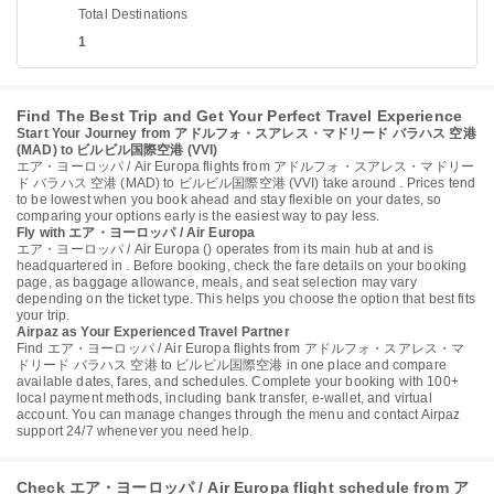
Total Destinations
1
Find The Best Trip and Get Your Perfect Travel Experience
Start Your Journey from アドルフォ・スアレス・マドリード バラハス 空港
(MAD) to ビルビル国際空港 (VVI)
エア・ヨーロッパ / Air Europa flights from アドルフォ・スアレス・マドリー
ド バラハス 空港 (MAD) to ビルビル国際空港 (VVI) take around . Prices tend
to be lowest when you book ahead and stay flexible on your dates, so
comparing your options early is the easiest way to pay less.
Fly with エア・ヨーロッパ / Air Europa
エア・ヨーロッパ / Air Europa () operates from its main hub at and is
headquartered in . Before booking, check the fare details on your booking
page, as baggage allowance, meals, and seat selection may vary
depending on the ticket type. This helps you choose the option that best fits
your trip.
Airpaz as Your Experienced Travel Partner
Find エア・ヨーロッパ / Air Europa flights from アドルフォ・スアレス・マ
ドリード バラハス 空港 to ビルビル国際空港 in one place and compare
available dates, fares, and schedules. Complete your booking with 100+
local payment methods, including bank transfer, e-wallet, and virtual
account. You can manage changes through the menu and contact Airpaz
support 24/7 whenever you need help.
Check エア・ヨーロッパ / Air Europa flight schedule from ア