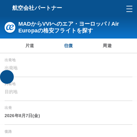
航空会社パートナー
MADからVVIへのエア・ヨーロッパ / Air
Europaの格安フライトを探す
片道
往復
周遊
出発地
出発地
到着地
目的地
出発
2026年8月7日(金)
復路