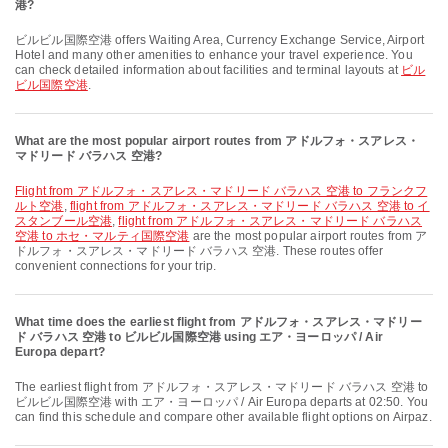
港?
ビルビル国際空港 offers Waiting Area, Currency Exchange Service, Airport
Hotel and many other amenities to enhance your travel experience. You
can check detailed information about facilities and terminal layouts at
ビル
ビル国際空港
.
What are the most popular airport routes from アドルフォ・スアレス・
マドリード バラハス 空港?
flight from アドルフォ・スアレス・マドリード バラハス 空港 to フランクフ
ルト空港
,
flight from アドルフォ・スアレス・マドリード バラハス 空港 to イ
スタンブール空港
,
flight from アドルフォ・スアレス・マドリード バラハス
空港 to ホセ・マルティ国際空港
are the most popular airport routes from ア
ドルフォ・スアレス・マドリード バラハス 空港. These routes offer
convenient connections for your trip.
What time does the earliest flight from アドルフォ・スアレス・マドリー
ド バラハス 空港 to ビルビル国際空港 using エア・ヨーロッパ / Air
Europa depart?
The earliest flight from アドルフォ・スアレス・マドリード バラハス 空港 to
ビルビル国際空港 with エア・ヨーロッパ / Air Europa departs at 02:50. You
can find this schedule and compare other available flight options on Airpaz.