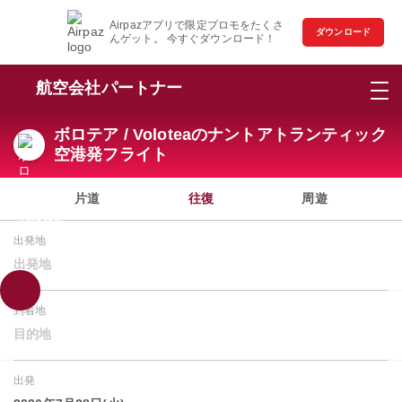
Airpazアプリで限定プロモをたくさ
ダウンロード
んゲット。 今すぐダウンロード！
航空会社パートナー
ボロテア / Voloteaのナントアトランティック
空港発フライト
片道
往復
周遊
出発地
出発地
到着地
目的地
出発