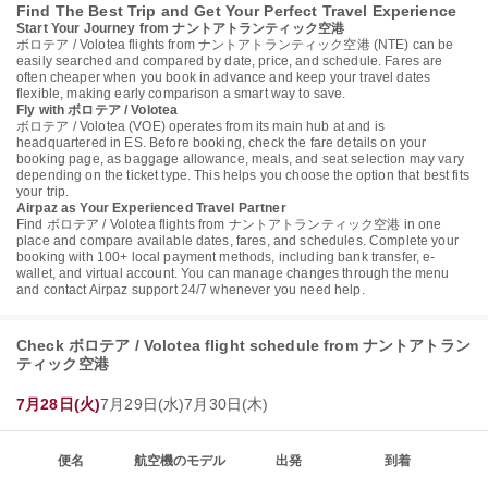
Find The Best Trip and Get Your Perfect Travel Experience
Start Your Journey from ナントアトランティック空港
ボロテア / Volotea flights from ナントアトランティック空港 (NTE) can be
easily searched and compared by date, price, and schedule. Fares are
often cheaper when you book in advance and keep your travel dates
flexible, making early comparison a smart way to save.
Fly with ボロテア / Volotea
ボロテア / Volotea (VOE) operates from its main hub at and is
headquartered in ES. Before booking, check the fare details on your
booking page, as baggage allowance, meals, and seat selection may vary
depending on the ticket type. This helps you choose the option that best fits
your trip.
Airpaz as Your Experienced Travel Partner
Find ボロテア / Volotea flights from ナントアトランティック空港 in one
place and compare available dates, fares, and schedules. Complete your
booking with 100+ local payment methods, including bank transfer, e-
wallet, and virtual account. You can manage changes through the menu
and contact Airpaz support 24/7 whenever you need help.
Check ボロテア / Volotea flight schedule from ナントアトラン
ティック空港
7月28日(火)
7月29日(水)
7月30日(木)
便名
航空機のモデル
出発
到着