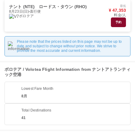
ナント (NTE)
ロードス・タウン (RHO)
最低
¥ 47,353
8月23日(日)
直行便
料金/人
ボロテア
予約
Please note that the prices listed on this page may not be up to
date and subject to change without prior notice. We strive to
provide the most accurate and current information.
ボロテア / Volotea Flight Information from ナントアトランティ
ック空港
Lowest Fare Month
8月
Total Destinations
41