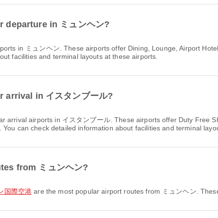
 for departure in ミュンヘン?
rports in ミュンヘン. These airports offer Dining, Lounge, Airport Hote
t facilities and terminal layouts at these airports.
s for arrival in イスタンブール?
ar arrival airports in イスタンブール. These airports offer Duty Free Sh
You can check detailed information about facilities and terminal layou
 routes from ミュンヘン?
チェン国際空港
are the most popular airport routes from ミュンヘン. These ro