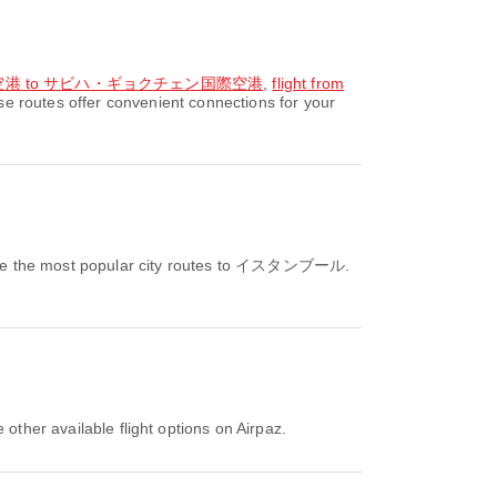
国際空港 to サビハ・ギョクチェン国際空港
,
flight from
routes offer convenient connections for your
e the most popular city routes to イスタンブール.
er available flight options on Airpaz.