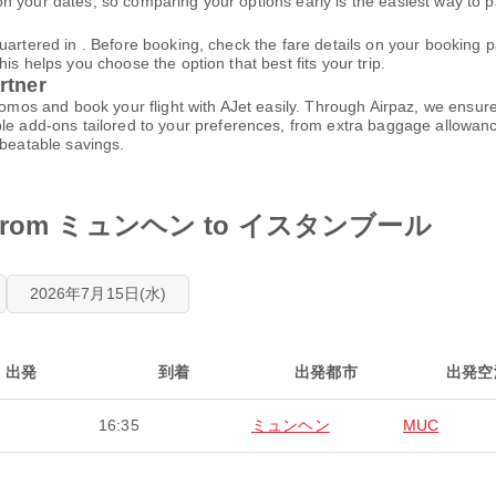
n your dates, so comparing your options early is the easiest way to p
quartered in . Before booking, check the fare details on your booking
is helps you choose the option that best fits your trip.
rtner
promos and book your flight with AJet easily. Through Airpaz, we ensu
e add-ons tailored to your preferences, from extra baggage allowance
nbeatable savings.
edule from ミュンヘン to イスタンブール
2026年7月15日(水)
出発
到着
出発都市
出発空
16:35
ミュンヘン
MUC