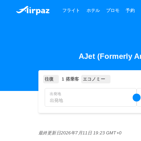
フライト
ホテル
プロモ
予約
AJet (Forme
往復
1 搭乗客
エコノミー
出発地
最終更新日
2026年7月11日 19:23 GMT+0