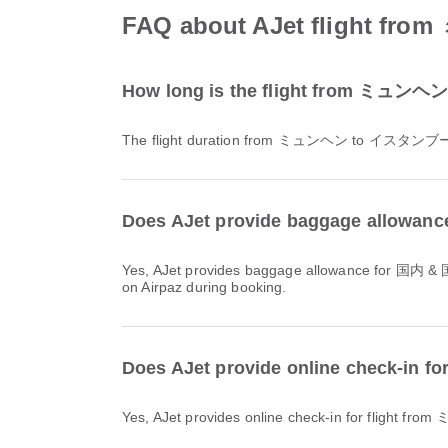
FAQ about AJet flight
How long is the flight from ミュン
The flight duration from ミュンヘン to イスタンブール
Does AJet provide baggage allow
Yes, AJet provides baggage allowance for 国内 & 国際 flights from ミュンヘン to イスタンブール. Details vary by ticket type and destination. You can view baggage details
on Airpaz during booking.
Does AJet provide online check-
Yes, AJet provides online check-in for flight f