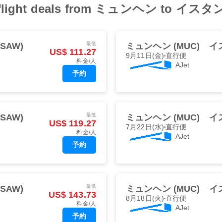
Jet flight deals from ミュンヘン to イ
最低
SAW)
ミュンヘン (MUC)
イ
US$ 111.27
9月11日(金)
直行便
料金/人
AJet
予約
最低
SAW)
ミュンヘン (MUC)
イ
US$ 119.27
7月22日(水)
直行便
料金/人
AJet
予約
最低
SAW)
ミュンヘン (MUC)
イ
US$ 143.73
8月18日(火)
直行便
料金/人
AJet
予約