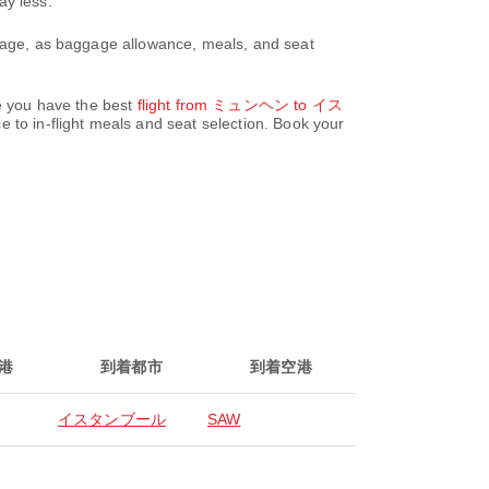
ay less.
 page, as baggage allowance, meals, and seat
re you have the best
flight from ミュンヘン to イス
 to in-flight meals and seat selection. Book your
港
到着都市
到着空港
イスタンブール
SAW