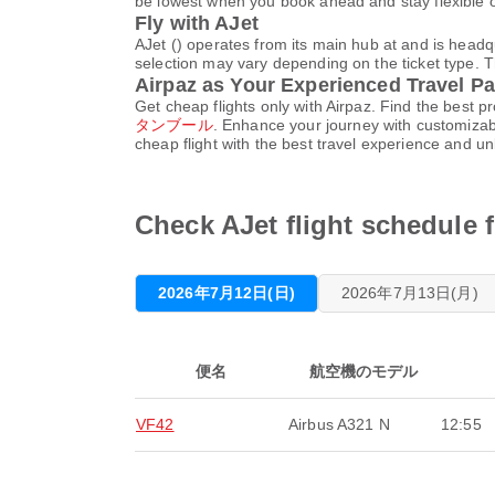
be lowest when you book ahead and stay flexible o
Fly with AJet
AJet () operates from its main hub at and is head
selection may vary depending on the ticket type. Th
Airpaz as Your Experienced Travel Pa
Get cheap flights only with Airpaz. Find the best 
タンブール
. Enhance your journey with customizabl
cheap flight with the best travel experience and u
Check AJet flight sch
2026年7月12日(日)
2026年7月13日(月)
便名
航空機のモデル
VF42
Airbus A321 N
12:55