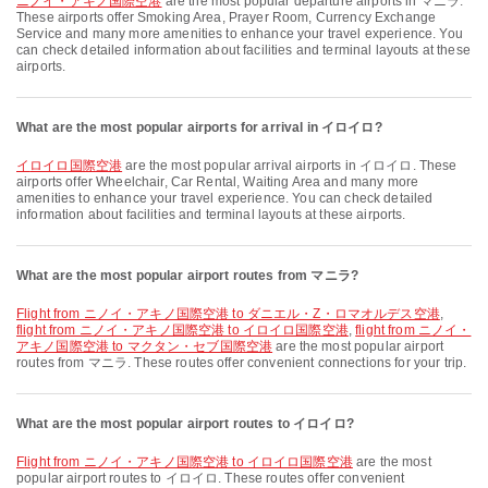
ニノイ・アキノ国際空港
are the most popular departure airports in マニラ.
These airports offer Smoking Area, Prayer Room, Currency Exchange
Service and many more amenities to enhance your travel experience. You
can check detailed information about facilities and terminal layouts at these
airports.
What are the most popular airports for arrival in イロイロ?
イロイロ国際空港
are the most popular arrival airports in イロイロ. These
airports offer Wheelchair, Car Rental, Waiting Area and many more
amenities to enhance your travel experience. You can check detailed
information about facilities and terminal layouts at these airports.
What are the most popular airport routes from マニラ?
flight from ニノイ・アキノ国際空港 to ダニエル・Z・ロマオルデス空港
,
flight from ニノイ・アキノ国際空港 to イロイロ国際空港
,
flight from ニノイ・
アキノ国際空港 to マクタン・セブ国際空港
are the most popular airport
routes from マニラ. These routes offer convenient connections for your trip.
What are the most popular airport routes to イロイロ?
flight from ニノイ・アキノ国際空港 to イロイロ国際空港
are the most
popular airport routes to イロイロ. These routes offer convenient