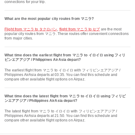
connections for your trip.
What are the most popular city routes from マニラ?
flight from マニラ to タクロバン
,
flight from マニラ to セブ
are the most
popular city routes from マニラ. These routes offer convenient connections
from major cities.
What time does the earliest flight from マニラ to イロイロ using フィリ
ピンエアアジア / Philippines AirAsia depart?
The earliest flight from マニラ to イロイロ with フィリピンエアアジア /
Philippines AirAsia departs at 03:35. You can find this schedule and
compare other available flight options on Airpaz.
What time does the latest flight from マニラ to イロイロ using フィリピ
ンエアアジア / Philippines AirAsia depart?
The latest flight from マニラ to イロイロ with フィリピンエアアジア /
Philippines AirAsia departs at 21:50. You can find this schedule and
compare other available flight options on Airpaz.