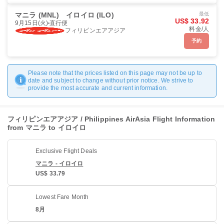
マニラ (MNL)
イロイロ (ILO)
最低
US$ 33.92
9月15日(火)
直行便
料金/人
フィリピンエアアジア
予約
Please note that the prices listed on this page may not be up to
date and subject to change without prior notice. We strive to
provide the most accurate and current information.
フィリピンエアアジア / Philippines AirAsia Flight Information
from マニラ to イロイロ
Exclusive Flight Deals
マニラ - イロイロ
US$ 33.79
Lowest Fare Month
8月