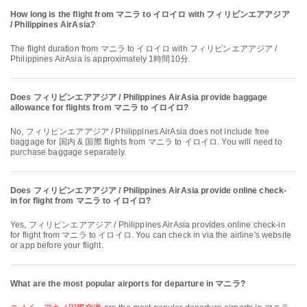
How long is the flight from マニラ to イロイロ with フィリピンエアアジア
/ Philippines AirAsia?
The flight duration from マニラ to イロイロ with フィリピンエアアジア /
Philippines AirAsia is approximately 1時間10分.
Does フィリピンエアアジア / Philippines AirAsia provide baggage
allowance for flights from マニラ to イロイロ?
No, フィリピンエアアジア / Philippines AirAsia does not include free
baggage for 国内 & 国際 flights from マニラ to イロイロ. You will need to
purchase baggage separately.
Does フィリピンエアアジア / Philippines AirAsia provide online check-
in for flight from マニラ to イロイロ?
Yes, フィリピンエアアジア / Philippines AirAsia provides online check-in
for flight from マニラ to イロイロ. You can check in via the airline's website
or app before your flight.
What are the most popular airports for departure in マニラ?