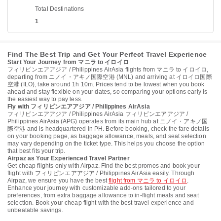
Total Destinations
1
Find The Best Trip and Get Your Perfect Travel Experience
Start Your Journey from マニラ to イロイロ
フィリピンエアアジア / Philippines AirAsia flights from マニラ to イロイロ,
departing from ニノイ・アキノ国際空港 (MNL) and arriving at イロイロ国際
空港 (ILO), take around 1h 10m. Prices tend to be lowest when you book
ahead and stay flexible on your dates, so comparing your options early is
the easiest way to pay less.
Fly with フィリピンエアアジア / Philippines AirAsia
フィリピンエアアジア / Philippines AirAsia フィリピンエアアジア /
Philippines AirAsia (APG) operates from its main hub at ニノイ・アキノ国
際空港 and is headquartered in PH. Before booking, check the fare details
on your booking page, as baggage allowance, meals, and seat selection
may vary depending on the ticket type. This helps you choose the option
that best fits your trip.
Airpaz as Your Experienced Travel Partner
Get cheap flights only with Airpaz. Find the best promos and book your
flight with フィリピンエアアジア / Philippines AirAsia easily. Through
Airpaz, we ensure you have the best
flight from マニラ to イロイロ
.
Enhance your journey with customizable add-ons tailored to your
preferences, from extra baggage allowance to in-flight meals and seat
selection. Book your cheap flight with the best travel experience and
unbeatable savings.