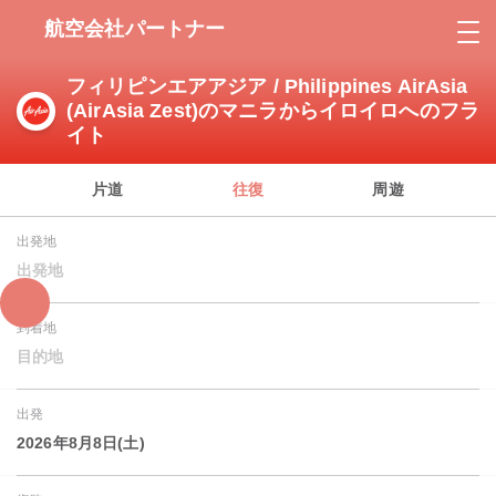
航空会社パートナー
フィリピンエアアジア / Philippines AirAsia
(AirAsia Zest)のマニラからイロイロへのフラ
イト
片道
往復
周遊
出発地
出発地
到着地
目的地
出発
2026年8月8日(土)