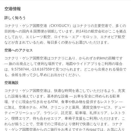
空港情報
詳しく知ろう
コナクリ・ゲシア国際空港（CKY/GUCY）はコナクリの主要空港で、多くの
目的地への国内 & 国際便が就航しています。約14社の航空会社がここを拠点
としており、エミレーツ航空、ロイヤル・エア・モロッコ、エチオピア航空
などが含まれているため、毎日多くの便からお選びいただけます。
空港へのアクセス
コナクリ・ゲシア国際空港はコナクリにあり、からわずか約kmの距離です
— 旅の出発点として便利な場所です。地図やライドアプリをご利用の場合
は、9.5758744, -13.6167559で見つけられます。どこから出発される場合で
も、余裕を持って少し早めにお出かけください。
空港施設
コナクリ・ゲシア国際空港は、快適な時間を過ごしていただけるよう、充実
した設備を備えています。基本的な設備 — お車を安全に停められる駐車
場、すぐに現金が引き出せるATM、食事や飲み物を提供するレストラン —
に加え、空港ホテル、ATM、クリニックと薬局、通貨交換サービス、デュー
ティーフリーショップ、ラウンジ、託児室、駐車場、礼拝エリア、レストラ
ン、喫煙エリア、待ち合わせエリア、車椅子支援もご利用いただけます。こ
れらが揃うことで、空港でのご滞在がより便利で快適になります。 コナク
リ・ゲシア国際空港からのご旅行をお考えですか？Airpazでは、お気に入り