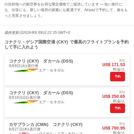
の目的地への航空券をお得な限定価格でご提供しています — 短い旅行に
も、出張にも、新しい場所の探索にも最適です。Airpazで予約して、旅をも
っと充実させましょう。
最終更新日
2026年8月8日 22:35 GMT+0
コナクリ・ゲシア国際空港 (CKY) で最高のフライトプランを予約
して手に入れよう
コナクリ (CKY)
ダカール (DSS)
最低
US$ 171.53
9月8日(火)
直行便
料金/人
エア・セネガル
予約
コナクリ (CKY)
ダカール (DSS)
最低
US$ 250.65
8月16日(日)
直行便
料金/人
エア・セネガル
予約
カサブランカ (CMN)
コナクリ (CKY)
最低
US$ 700.95
8月27日(木)
直行便
料金/人
ロイヤル・エア・モロッコ