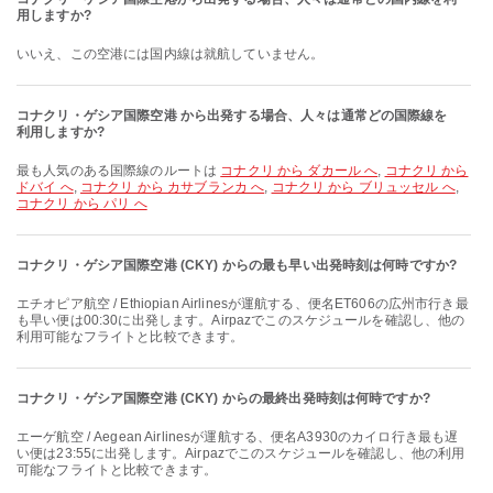
用しますか?
いいえ、この空港には国内線は就航していません。
コナクリ・ゲシア国際空港 から出発する場合、人々は通常どの国際線を
利用しますか?
最も人気のある国際線のルートは
コナクリ から ダカール へ
,
コナクリ から
ドバイ へ
,
コナクリ から カサブランカ へ
,
コナクリ から ブリュッセル へ
,
コナクリ から パリ へ
コナクリ・ゲシア国際空港 (CKY) からの最も早い出発時刻は何時ですか?
エチオピア航空 / Ethiopian Airlinesが運航する、便名ET606の広州市行き最
も早い便は00:30に出発します。Airpazでこのスケジュールを確認し、他の
利用可能なフライトと比較できます。
コナクリ・ゲシア国際空港 (CKY) からの最終出発時刻は何時ですか?
エーゲ航空 / Aegean Airlinesが運航する、便名A3930のカイロ行き最も遅
い便は23:55に出発します。Airpazでこのスケジュールを確認し、他の利用
可能なフライトと比較できます。