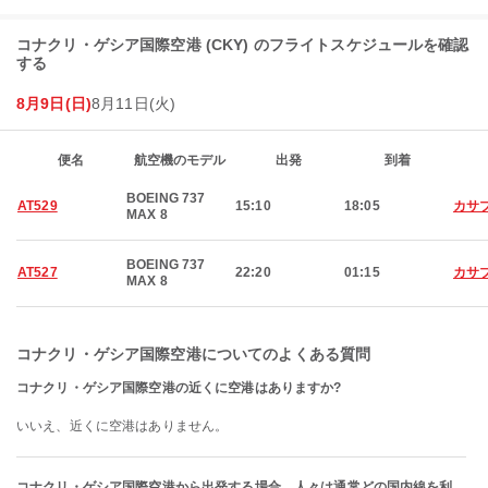
コナクリ・ゲシア国際空港 (CKY) のフライトスケジュールを確認
する
8月9日(日)
8月11日(火)
便名
航空機のモデル
出発
到着
BOEING 737
AT529
15:10
18:05
カサ
MAX 8
BOEING 737
AT527
22:20
01:15
カサ
MAX 8
コナクリ・ゲシア国際空港についてのよくある質問
コナクリ・ゲシア国際空港の近くに空港はありますか?
いいえ、近くに空港はありません。
コナクリ・ゲシア国際空港から出発する場合、人々は通常どの国内線を利