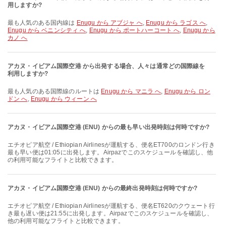
用しますか?
最も人気のある国内線は
Enugu から アブジャ へ
,
Enugu から ラゴス へ
,
Enugu から ベニンシティ へ
,
Enugu から ポートハーコート へ
,
Enugu から
カノ へ
アカヌ・イビアム国際空港 から出発する場合、人々は通常どの国際線を
利用しますか?
最も人気のある国際線のルートは
Enugu から マニラ へ
,
Enugu から ロン
ドン へ
,
Enugu から ウィーン へ
アカヌ・イビアム国際空港 (ENU) からの最も早い出発時刻は何時ですか?
エチオピア航空 / Ethiopian Airlinesが運航する、便名ET700のロンドン行き
最も早い便は01:05に出発します。Airpazでこのスケジュールを確認し、他
の利用可能なフライトと比較できます。
アカヌ・イビアム国際空港 (ENU) からの最終出発時刻は何時ですか?
エチオピア航空 / Ethiopian Airlinesが運航する、便名ET620のクウェート行
き最も遅い便は21:55に出発します。Airpazでこのスケジュールを確認し、
他の利用可能なフライトと比較できます。