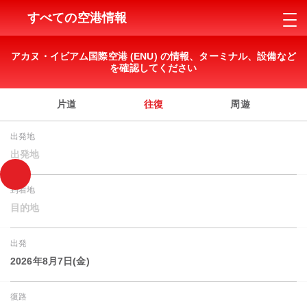
すべての空港情報
アカヌ・イビアム国際空港 (ENU) の情報、ターミナル、設備など
を確認してください
片道
往復
周遊
出発地
出発地
到着地
目的地
出発
2026年8月7日(金)
復路