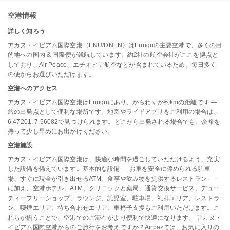
空港情報
詳しく知ろう
アカヌ・イビアム国際空港（ENU/DNEN）はEnuguの主要空港で、多くの目
的地への国内 & 国際便が就航しています。約2社の航空会社がここを拠点と
しており、Air Peace、エチオピア航空などが含まれているため、毎日多く
の便からお選びいただけます。
空港へのアクセス
アカヌ・イビアム国際空港はEnuguにあり、からわずか約kmの距離です —
旅の出発点として便利な場所です。地図やライドアプリをご利用の場合は、
6.47201, 7.56082で見つけられます。どこから出発される場合でも、余裕を
持って少し早めにお出かけください。
空港施設
アカヌ・イビアム国際空港は、快適な時間を過ごしていただけるよう、充実
した設備を備えています。基本的な設備 — お車を安全に停められる駐車
場、すぐに現金が引き出せるATM、食事や飲み物を提供するレストラン —
に加え、空港ホテル、ATM、クリニックと薬局、通貨交換サービス、デュー
ティーフリーショップ、ラウンジ、託児室、駐車場、礼拝エリア、レストラ
ン、喫煙エリア、待ち合わせエリア、車椅子支援もご利用いただけます。こ
れらが揃うことで、空港でのご滞在がより便利で快適になります。 アカヌ・
イビアム国際空港からのご旅行をお考えですか？Airpazでは、お気に入りの