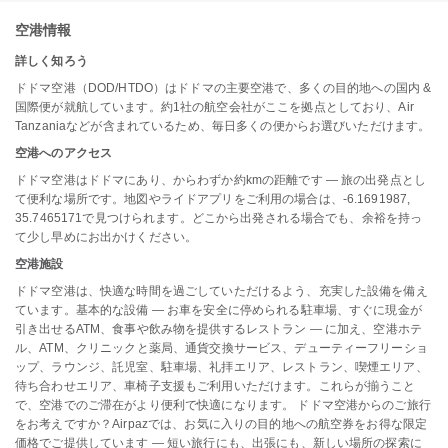
空港情報
詳しく知ろう
ドドマ空港（DOD/HTDO）はドドマの主要空港で、多くの目的地への国内 &
国際便が就航しています。約1社の航空会社がここを拠点としており、Air
Tanzaniaなどが含まれているため、毎日多くの便からお選びいただけます。
空港へのアクセス
ドドマ空港はドドマにあり、からわずか約kmの距離です — 旅の出発点とし
て便利な場所です。地図やライドアプリをご利用の場合は、-6.1691987,
35.7465171で見つけられます。どこから出発される場合でも、余裕を持っ
て少し早めにお出かけください。
空港施設
ドドマ空港は、快適な時間を過ごしていただけるよう、充実した設備を備え
ています。基本的な設備 — お車を安全に停められる駐車場、すぐに現金が
引き出せるATM、食事や飲み物を提供するレストラン — に加え、空港ホテ
ル、ATM、クリニックと薬局、通貨交換サービス、デューティーフリーショ
ップ、ラウンジ、託児室、駐車場、礼拝エリア、レストラン、喫煙エリア、
待ち合わせエリア、車椅子支援もご利用いただけます。これらが揃うこと
で、空港でのご滞在がより便利で快適になります。 ドドマ空港からのご旅行
をお考えですか？Airpazでは、お気に入りの目的地への航空券をお得な限定
価格でご提供しています — 短い旅行にも、出張にも、新しい場所の探索に