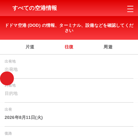
すべての空港情報
ドドマ空港 (DOD) の情報、ターミナル、設備などを確認してくだ
さい
片道
往復
周遊
出発地
出発地
到着地
目的地
出発
2026年8月11日(火)
復路