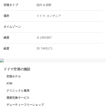
空港タイプ
国内 & 国際
場所
ドドマ, タンザニア
タイムゾーン
緯度
-6.1691987
経度
35.7465171
ドドマ空港の施設
空港ホテル
ATM
クリニックと薬局
通貨交換サービス
デューティーフリーショップ