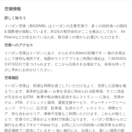
空港情報
詳しく知ろう
イバダン空港（IBA/DNIB）はイバダンの主要空港で、多くの目的地への国内
& 国際便が就航しています。約1社の航空会社がここを拠点としており、Air
Peaceなどが含まれているため、毎日多くの便からお選びいただけます。
空港へのアクセス
イバダン空港はイバダンにあり、からわずか約kmの距離です — 旅の出発点
として便利な場所です。地図やライドアプリをご利用の場合は、7.3605453,
3.9703221で見つけられます。どこから出発される場合でも、余裕を持って
少し早めにお出かけください。
空港施設
イバダン空港は、快適な時間を過ごしていただけるよう、充実した設備を備
えています。基本的な設備 — お車を安全に停められる駐車場、すぐに現金
が引き出せるATM、食事や飲み物を提供するレストラン — に加え、空港ホ
テル、ATM、クリニックと薬局、通貨交換サービス、デューティーフリーシ
ョップ、ラウンジ、託児室、駐車場、礼拝エリア、レストラン、喫煙エリ
ア、待ち合わせエリア、車椅子支援もご利用いただけます。これらが揃うこ
とで、空港でのご滞在がより便利で快適になります。 イバダン空港からのご
旅行をお考えですか？Airpazでは、お気に入りの目的地への航空券をお得な
限定価格でご提供しています — 短い旅行にも、出張にも、新しい場所の探