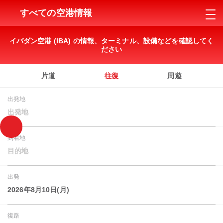
すべての空港情報
イバダン空港 (IBA) の情報、ターミナル、設備などを確認してく
ださい
片道
往復
周遊
出発地
出発地
到着地
目的地
出発
2026年8月10日(月)
復路