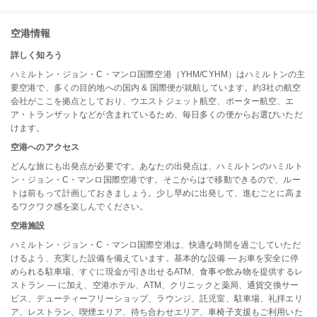
空港情報
詳しく知ろう
ハミルトン・ジョン・C・マンロ国際空港（YHM/CYHM）はハミルトンの主
要空港で、多くの目的地への国内 & 国際便が就航しています。約3社の航空
会社がここを拠点としており、ウエストジェット航空、ポーター航空、エ
ア・トランザットなどが含まれているため、毎日多くの便からお選びいただ
けます。
空港へのアクセス
どんな旅にも出発点が必要です。あなたの出発点は、ハミルトンのハミルト
ン・ジョン・C・マンロ国際空港です。そこからはで移動できるので、ルー
トは前もって計画しておきましょう。少し早めに出発して、進むごとに高ま
るワクワク感を楽しんでください。
空港施設
ハミルトン・ジョン・C・マンロ国際空港は、快適な時間を過ごしていただ
けるよう、充実した設備を備えています。基本的な設備 — お車を安全に停
められる駐車場、すぐに現金が引き出せるATM、食事や飲み物を提供するレ
ストラン — に加え、空港ホテル、ATM、クリニックと薬局、通貨交換サー
ビス、デューティーフリーショップ、ラウンジ、託児室、駐車場、礼拝エリ
ア、レストラン、喫煙エリア、待ち合わせエリア、車椅子支援もご利用いた