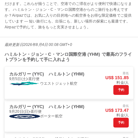
だけます。これらが揃うことで、空港でのご滞在がより便利で快適になりま
す。 ハミルトン・ジョン・C・マンロ国際空港からのご旅行をお考えです
か？Airpazでは、お気に入りの目的地への航空券をお得な限定価格でご提供
しています — 短い旅行にも、出張にも、新しい場所の探索にも最適です。
Airpazで予約して、旅をもっと充実させましょう。
最終更新日
2026年8月4日 00:08 GMT+0
ハミルトン・ジョン・C・マンロ国際空港 (YHM) で最高のフライ
トプランを予約して手に入れよう
カルガリー (YYC)
ハミルトン (YHM)
最低
US$ 151.85
9月5日(土)
直行便
料金/人
ウエストジェット航空
予約
カルガリー (YYC)
ハミルトン (YHM)
最低
US$ 173.47
9月20日(日)
直行便
料金/人
ポーター航空
予約