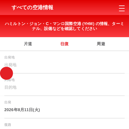
すべての空港情報
ハミルトン・ジョン・C・マンロ国際空港 (YHM) の情報、ターミ
ナル、設備などを確認してください
片道
往復
周遊
出発地
出発地
到着地
目的地
出発
2026年8月11日(火)
復路