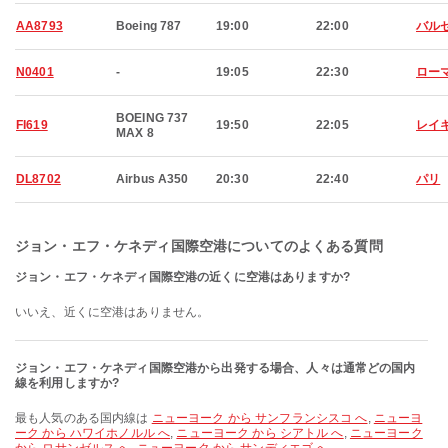
AA8793
Boeing 787
19:00
22:00
バル
N0401
-
19:05
22:30
ロー
BOEING 737
FI619
19:50
22:05
レイ
MAX 8
DL8702
Airbus A350
20:30
22:40
パリ
ジョン・エフ・ケネディ国際空港についてのよくある質問
ジョン・エフ・ケネディ国際空港の近くに空港はありますか?
いいえ、近くに空港はありません。
ジョン・エフ・ケネディ国際空港から出発する場合、人々は通常どの国内
線を利用しますか?
最も人気のある国内線は
ニューヨーク から サンフランシスコ へ
,
ニューヨ
ーク から ハワイホノルル へ
,
ニューヨーク から シアトル へ
,
ニューヨーク