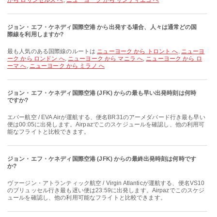
から ロサンゼルス へ
,
ニューヨーク から サンディエゴ へ
ジョン・エフ・ケネディ国際空港 から出発する場合、人々は通常どの国
際線を利用しますか?
最も人気のある国際線のルートは
ニューヨーク から トロント へ
,
ニューヨ
ーク から ロンドン へ
,
ニューヨーク から マニラ へ
,
ニューヨーク から ロ
ーマ へ
,
ニューヨーク から ミラノ へ
ジョン・エフ・ケネディ国際空港 (JFK) からの最も早い出発時刻は何時
ですか?
エバー航空 / EVA Airが運航する、便名BR31のアーメダバード行き最も早い
便は00:05に出発します。Airpazでこのスケジュールを確認し、他の利用可
能なフライトと比較できます。
ジョン・エフ・ケネディ国際空港 (JFK) からの最終出発時刻は何時です
か?
ヴァージン・アトランティック航空 / Virgin Atlanticが運航する、便名VS10
のブリュッセル行き最も遅い便は23:59に出発します。Airpazでこのスケジ
ュールを確認し、他の利用可能なフライトと比較できます。