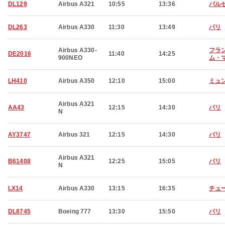
DL129
Airbus A321
10:55
13:36
バル
DL263
Airbus A330
11:30
13:49
パリ
Airbus A330-
フラ
DE2016
11:40
14:25
900NEO
ム・
LH410
Airbus A350
12:10
15:00
ミュ
Airbus A321
AA43
12:15
14:30
パリ
N
AY3747
Airbus 321
12:15
14:30
パリ
Airbus A321
B61408
12:25
15:05
パリ
N
LX14
Airbus A330
13:15
16:35
チュ
DL8745
Boeing 777
13:30
15:50
パリ