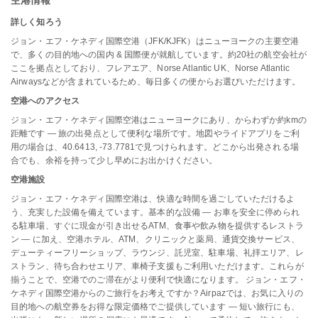
空港情報
詳しく知ろう
ジョン・エフ・ケネディ国際空港（JFK/KJFK）はニューヨークの主要空港
で、多くの目的地への国内 & 国際便が就航しています。約20社の航空会社が
ここを拠点としており、フレアエア、Norse Atlantic UK、Norse Atlantic
Airwaysなどが含まれているため、毎日多くの便からお選びいただけます。
空港へのアクセス
ジョン・エフ・ケネディ国際空港はニューヨークにあり、からわずか約kmの
距離です — 旅の出発点として便利な場所です。地図やライドアプリをご利
用の場合は、40.6413, -73.7781で見つけられます。どこから出発される場
合でも、余裕を持って少し早めにお出かけください。
空港施設
ジョン・エフ・ケネディ国際空港は、快適な時間を過ごしていただけるよ
う、充実した設備を備えています。基本的な設備 — お車を安全に停められ
る駐車場、すぐに現金が引き出せるATM、食事や飲み物を提供するレストラ
ン — に加え、空港ホテル、ATM、クリニックと薬局、通貨交換サービス、
デューティーフリーショップ、ラウンジ、託児室、駐車場、礼拝エリア、レ
ストラン、待ち合わせエリア、車椅子支援もご利用いただけます。これらが
揃うことで、空港でのご滞在がより便利で快適になります。 ジョン・エフ・
ケネディ国際空港からのご旅行をお考えですか？Airpazでは、お気に入りの
目的地への航空券をお得な限定価格でご提供しています — 短い旅行にも、