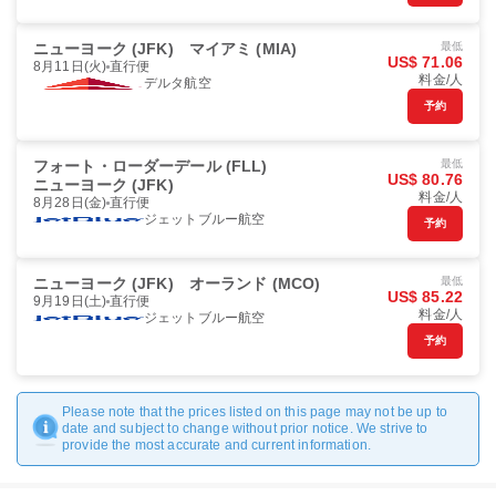
ニューヨーク (JFK)
マイアミ (MIA)
最低
US$ 71.06
8月11日(火)
直行便
料金/人
デルタ航空
予約
フォート・ローダーデール (FLL)
最低
US$ 80.76
ニューヨーク (JFK)
料金/人
8月28日(金)
直行便
ジェットブルー航空
予約
ニューヨーク (JFK)
オーランド (MCO)
最低
US$ 85.22
9月19日(土)
直行便
料金/人
ジェットブルー航空
予約
Please note that the prices listed on this page may not be up to
date and subject to change without prior notice. We strive to
provide the most accurate and current information.