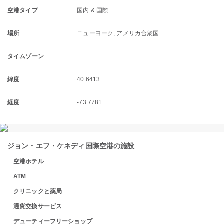
空港タイプ
国内 & 国際
場所
ニューヨーク, アメリカ合衆国
タイムゾーン
緯度
40.6413
経度
-73.7781
ジョン・エフ・ケネディ国際空港の施設
空港ホテル
ATM
クリニックと薬局
通貨交換サービス
デューティーフリーショップ