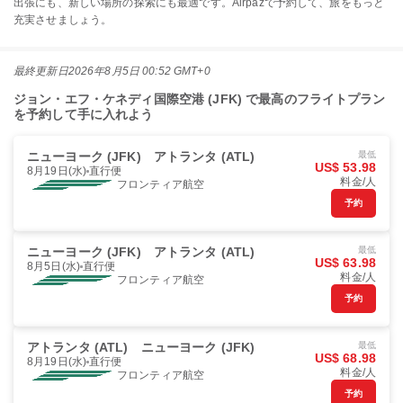
出張にも、新しい場所の探索にも最適です。Airpazで予約して、旅をもっと
充実させましょう。
最終更新日
2026年8月5日 00:52 GMT+0
ジョン・エフ・ケネディ国際空港 (JFK) で最高のフライトプラン
を予約して手に入れよう
ニューヨーク (JFK)
アトランタ (ATL)
最低
US$ 53.98
8月19日(水)
直行便
料金/人
フロンティア航空
予約
ニューヨーク (JFK)
アトランタ (ATL)
最低
US$ 63.98
8月5日(水)
直行便
料金/人
フロンティア航空
予約
アトランタ (ATL)
ニューヨーク (JFK)
最低
US$ 68.98
8月19日(水)
直行便
料金/人
フロンティア航空
予約