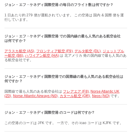
ジョン・エフ・ケネディ国際空港 の毎日のフライト数は何ですか？
1 日あたり約 279 便が運航されています。 この空港は 国内 & 国際 便を運
行しています。
ジョン・エフ・ケネディ国際空港 での国内線の最も人気のある航空会社
は何ですか？
アラスカ航空 (AS)
,
フロンティア航空 (F9)
,
デルタ航空 (DL)
,
ジェットブル
ー航空 (B6)
,
ハワイアン航空 (HA)
は 北アメリカ 発の国内線で最も人気のあ
る航空会社です。
ジョン・エフ・ケネディ国際空港での国際線の最も人気のある航空会社は
何ですか？
国際線で最も人気のある航空会社は
フレアエア (F8)
,
Norse Atlantic UK
(Z0)
,
Norse Atlantic Airways (N0)
,
カタール航空 (QR)
,
Neos (NO)
です。
ジョン・エフ・ケネディ国際空港 のコードは何ですか?
この空港のコードは JFK です。 一方で、その icao コードは KJFK です。