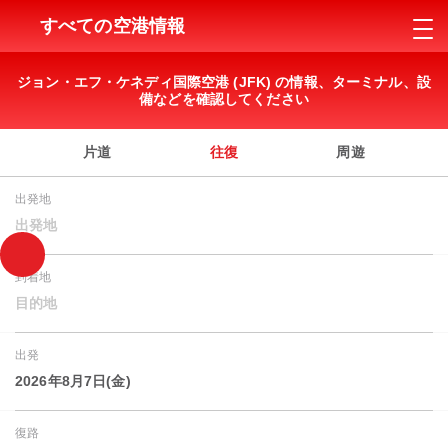
すべての空港情報
ジョン・エフ・ケネディ国際空港 (JFK) の情報、ターミナル、設
備などを確認してください
片道
往復
周遊
出発地
出発地
到着地
目的地
出発
2026年8月7日(金)
復路