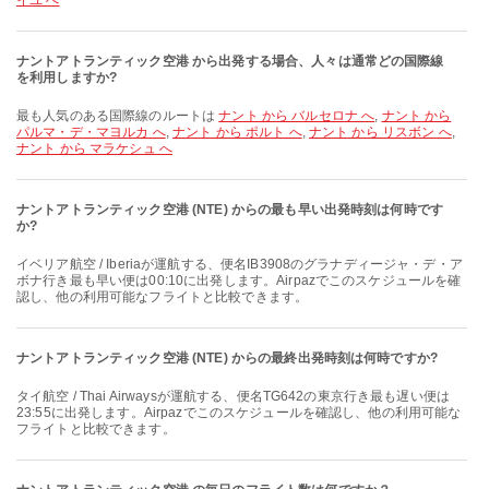
イユ へ
ナントアトランティック空港 から出発する場合、人々は通常どの国際線
を利用しますか?
最も人気のある国際線のルートは
ナント から バルセロナ へ
,
ナント から
パルマ・デ・マヨルカ へ
,
ナント から ポルト へ
,
ナント から リスボン へ
,
ナント から マラケシュ へ
ナントアトランティック空港 (NTE) からの最も早い出発時刻は何時です
か?
イベリア航空 / Iberiaが運航する、便名IB3908のグラナディージャ・デ・ア
ボナ行き最も早い便は00:10に出発します。Airpazでこのスケジュールを確
認し、他の利用可能なフライトと比較できます。
ナントアトランティック空港 (NTE) からの最終出発時刻は何時ですか?
タイ航空 / Thai Airwaysが運航する、便名TG642の東京行き最も遅い便は
23:55に出発します。Airpazでこのスケジュールを確認し、他の利用可能な
フライトと比較できます。