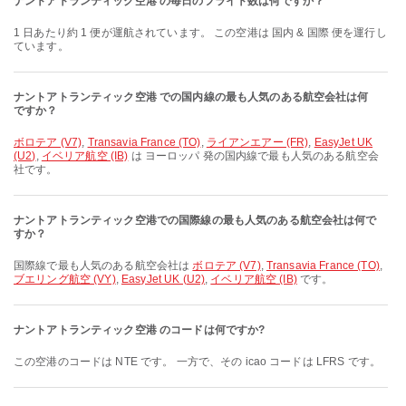
ナントアトランティック空港 の毎日のフライト数は何ですか？
1 日あたり約 1 便が運航されています。 この空港は 国内 & 国際 便を運行し
ています。
ナントアトランティック空港 での国内線の最も人気のある航空会社は何
ですか？
ボロテア (V7)
,
Transavia France (TO)
,
ライアンエアー (FR)
,
EasyJet UK
(U2)
,
イベリア航空 (IB)
は ヨーロッパ 発の国内線で最も人気のある航空会
社です。
ナントアトランティック空港での国際線の最も人気のある航空会社は何で
すか？
国際線で最も人気のある航空会社は
ボロテア (V7)
,
Transavia France (TO)
,
ブエリング航空 (VY)
,
EasyJet UK (U2)
,
イベリア航空 (IB)
です。
ナントアトランティック空港 のコードは何ですか?
この空港のコードは NTE です。 一方で、その icao コードは LFRS です。