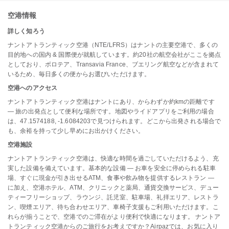
空港情報
詳しく知ろう
ナントアトランティック空港（NTE/LFRS）はナントの主要空港で、多くの
目的地への国内 & 国際便が就航しています。約20社の航空会社がここを拠点
としており、ボロテア、Transavia France、ブエリング航空などが含まれて
いるため、毎日多くの便からお選びいただけます。
空港へのアクセス
ナントアトランティック空港はナントにあり、からわずか約kmの距離です
— 旅の出発点として便利な場所です。地図やライドアプリをご利用の場合
は、47.1574188, -1.6084203で見つけられます。どこから出発される場合で
も、余裕を持って少し早めにお出かけください。
空港施設
ナントアトランティック空港は、快適な時間を過ごしていただけるよう、充
実した設備を備えています。基本的な設備 — お車を安全に停められる駐車
場、すぐに現金が引き出せるATM、食事や飲み物を提供するレストラン —
に加え、空港ホテル、ATM、クリニックと薬局、通貨交換サービス、デュー
ティーフリーショップ、ラウンジ、託児室、駐車場、礼拝エリア、レストラ
ン、喫煙エリア、待ち合わせエリア、車椅子支援もご利用いただけます。こ
れらが揃うことで、空港でのご滞在がより便利で快適になります。 ナントア
トランティック空港からのご旅行をお考えですか？Airpazでは、お気に入り