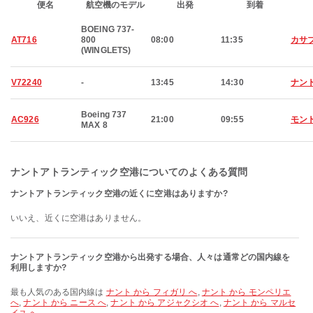
便名
航空機のモデル
出発
到着
BOEING 737-
AT716
800
08:00
11:35
カサ
(WINGLETS)
V72240
-
13:45
14:30
ナン
Boeing 737
AC926
21:00
09:55
モン
MAX 8
ナントアトランティック空港についてのよくある質問
ナントアトランティック空港の近くに空港はありますか?
いいえ、近くに空港はありません。
ナントアトランティック空港から出発する場合、人々は通常どの国内線を
利用しますか?
最も人気のある国内線は
ナント から フィガリ へ
,
ナント から モンペリエ
へ
,
ナント から ニース へ
,
ナント から アジャクシオ へ
,
ナント から マルセ