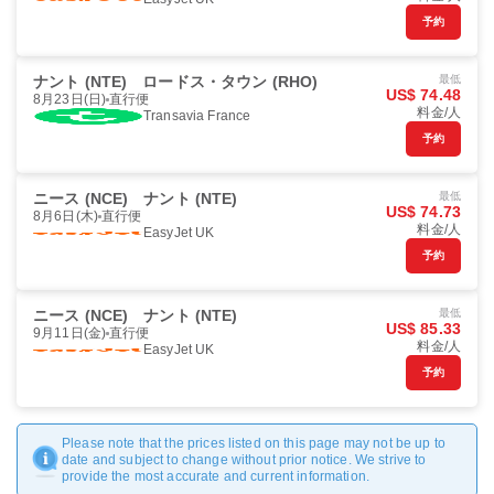
予約
ナント (NTE)
ロードス・タウン (RHO)
最低
US$ 74.48
8月23日(日)
直行便
料金/人
Transavia France
予約
ニース (NCE)
ナント (NTE)
最低
US$ 74.73
8月6日(木)
直行便
料金/人
EasyJet UK
予約
ニース (NCE)
ナント (NTE)
最低
US$ 85.33
9月11日(金)
直行便
料金/人
EasyJet UK
予約
Please note that the prices listed on this page may not be up to
date and subject to change without prior notice. We strive to
provide the most accurate and current information.