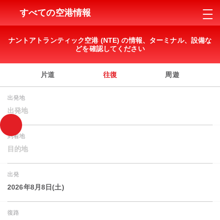
すべての空港情報
ナントアトランティック空港 (NTE) の情報、ターミナル、設備な
どを確認してください
片道
往復
周遊
出発地
出発地
到着地
目的地
出発
2026年8月8日(土)
復路