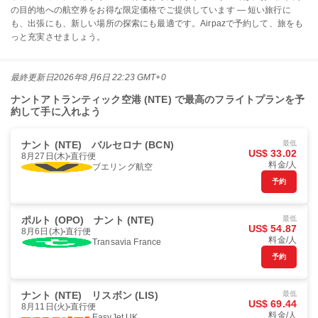
の目的地への航空券をお得な限定価格でご提供しています — 短い旅行に
も、出張にも、新しい場所の探索にも最適です。Airpazで予約して、旅をも
っと充実させましょう。
最終更新日
2026年8月6日 22:23 GMT+0
ナントアトランティック空港 (NTE) で最高のフライトプランを予
約して手に入れよう
ナント (NTE)
バルセロナ (BCN)
最低
US$ 33.02
8月27日(木)
直行便
料金/人
ブエリング航空
予約
ポルト (OPO)
ナント (NTE)
最低
US$ 54.87
8月6日(木)
直行便
料金/人
Transavia France
予約
ナント (NTE)
リスボン (LIS)
最低
US$ 69.44
8月11日(火)
直行便
料金/人
EasyJet UK