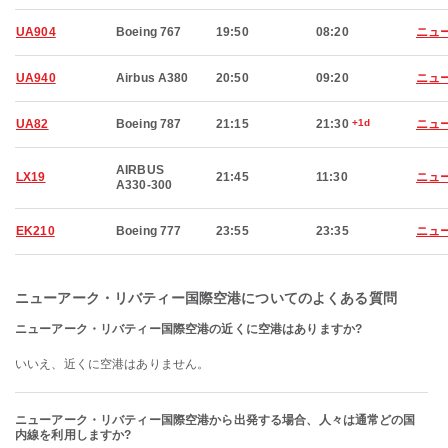
UA904
Boeing 767
19:50
08:20
ニュ
UA940
Airbus A380
20:50
09:20
ニュ
UA82
Boeing 787
21:15
21:30
+1d
ニュ
AIRBUS
LX19
21:45
11:30
ニュ
A330-300
EK210
Boeing 777
23:55
23:35
ニュ
ニューアーク・リバティー国際空港についてのよくある質問
ニューアーク・リバティー国際空港の近くに空港はありますか?
いいえ、近くに空港はありません。
ニューアーク・リバティー国際空港から出発する場合、人々は通常どの国
内線を利用しますか?