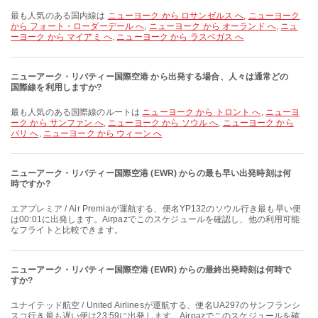
最も人気のある国内線は
ニューヨーク から ロサンゼルス へ
,
ニューヨーク
から フォート・ローダーデール へ
,
ニューヨーク から オーランド へ
,
ニュ
ーヨーク から マイアミ へ
,
ニューヨーク から ラスベガス へ
ニューアーク・リバティー国際空港 から出発する場合、人々は通常どの
国際線を利用しますか?
最も人気のある国際線のルートは
ニューヨーク から トロント へ
,
ニューヨ
ーク から サンファン へ
,
ニューヨーク から ソウル へ
,
ニューヨーク から
パリ へ
,
ニューヨーク から ウィーン へ
ニューアーク・リバティー国際空港 (EWR) からの最も早い出発時刻は何
時ですか?
エアプレミア / Air Premiaが運航する、便名YP132のソウル行き最も早い便
は00:01に出発します。Airpazでこのスケジュールを確認し、他の利用可能
なフライトと比較できます。
ニューアーク・リバティー国際空港 (EWR) からの最終出発時刻は何時で
すか?
ユナイテッド航空 / United Airlinesが運航する、便名UA297のサンフランシ
スコ行き最も遅い便は23:59に出発します。Airpazでこのスケジュールを確