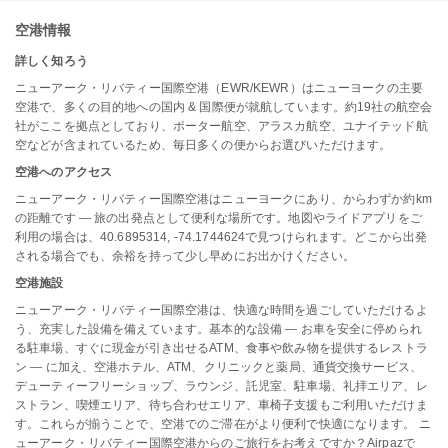
空港情報
詳しく知ろう
ニューアーク・リバティー国際空港（EWR/KEWR）はニューヨークの主要
空港で、多くの目的地への国内 & 国際便が就航しています。約19社の航空会
社がここを拠点としており、ポーター航空、アラスカ航空、ユナイテッド航
空などが含まれているため、毎日多くの便からお選びいただけます。
空港へのアクセス
ニューアーク・リバティー国際空港はニューヨークにあり、からわずか約km
の距離です — 旅の出発点として便利な場所です。地図やライドアプリをご
利用の場合は、40.6895314, -74.1744624で見つけられます。どこから出発
される場合でも、余裕を持って少し早めにお出かけください。
空港施設
ニューアーク・リバティー国際空港は、快適な時間を過ごしていただけるよ
う、充実した設備を備えています。基本的な設備 — お車を安全に停められ
る駐車場、すぐに現金が引き出せるATM、食事や飲み物を提供するレストラ
ン — に加え、空港ホテル、ATM、クリニックと薬局、通貨交換サービス、
デューティーフリーショップ、ラウンジ、託児室、駐車場、礼拝エリア、レ
ストラン、喫煙エリア、待ち合わせエリア、車椅子支援もご利用いただけま
す。これらが揃うことで、空港でのご滞在がより便利で快適になります。 ニ
ューアーク・リバティー国際空港からのご旅行をお考えですか？Airpazで