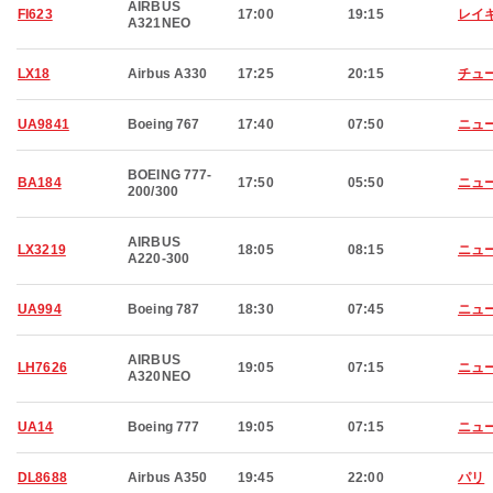
AIRBUS
FI623
17:00
19:15
レイ
A321NEO
LX18
Airbus A330
17:25
20:15
チュ
UA9841
Boeing 767
17:40
07:50
ニュ
BOEING 777-
BA184
17:50
05:50
ニュ
200/300
AIRBUS
LX3219
18:05
08:15
ニュ
A220-300
UA994
Boeing 787
18:30
07:45
ニュ
AIRBUS
LH7626
19:05
07:15
ニュ
A320NEO
UA14
Boeing 777
19:05
07:15
ニュ
DL8688
Airbus A350
19:45
22:00
パリ