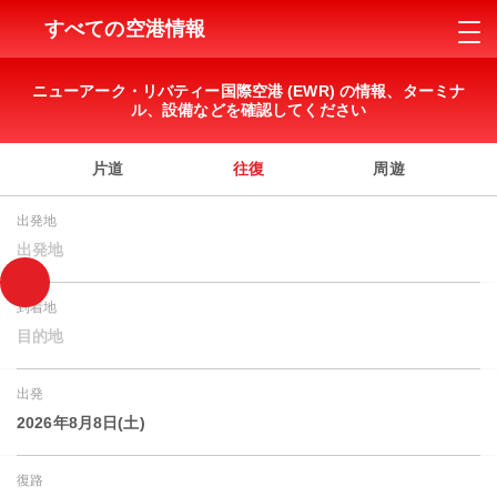
すべての空港情報
ニューアーク・リバティー国際空港 (EWR) の情報、ターミナ
ル、設備などを確認してください
片道
往復
周遊
出発地
出発地
到着地
目的地
出発
2026年8月8日(土)
復路