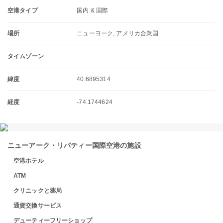
空港タイプ
国内 & 国際
場所
ニューヨーク, アメリカ合衆国
タイムゾーン
緯度
40.6895314
経度
-74.1744624
ニューアーク・リバティー国際空港の施設
空港ホテル
ATM
クリニックと薬局
通貨交換サービス
デューティーフリーショップ