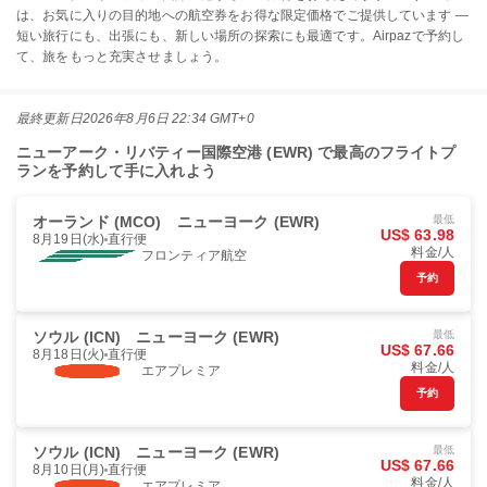
は、お気に入りの目的地への航空券をお得な限定価格でご提供しています —
短い旅行にも、出張にも、新しい場所の探索にも最適です。Airpazで予約し
て、旅をもっと充実させましょう。
最終更新日
2026年8月6日 22:34 GMT+0
ニューアーク・リバティー国際空港 (EWR) で最高のフライトプ
ランを予約して手に入れよう
オーランド (MCO)
ニューヨーク (EWR)
最低
US$ 63.98
8月19日(水)
直行便
料金/人
フロンティア航空
予約
ソウル (ICN)
ニューヨーク (EWR)
最低
US$ 67.66
8月18日(火)
直行便
料金/人
エアプレミア
予約
ソウル (ICN)
ニューヨーク (EWR)
最低
US$ 67.66
8月10日(月)
直行便
料金/人
エアプレミア