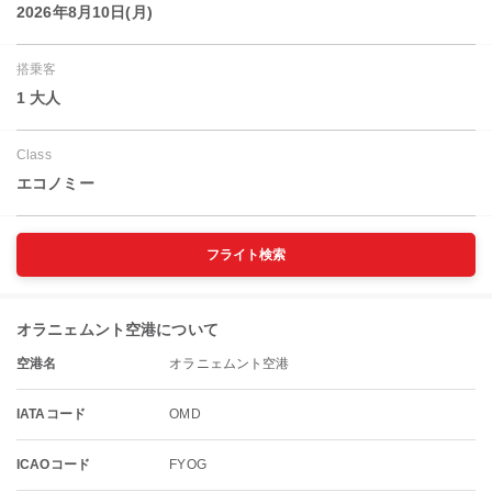
2026年8月10日(月)
搭乗客
1 大人
Class
エコノミー
フライト検索
オラニェムント空港について
空港名
オラニェムント空港
IATAコード
OMD
ICAOコード
FYOG