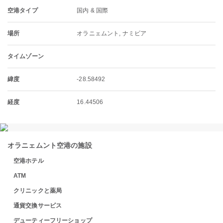
空港タイプ
国内 & 国際
場所
オラニェムント, ナミビア
タイムゾーン
緯度
-28.58492
経度
16.44506
オラニェムント空港の施設
空港ホテル
ATM
クリニックと薬局
通貨交換サービス
デューティーフリーショップ