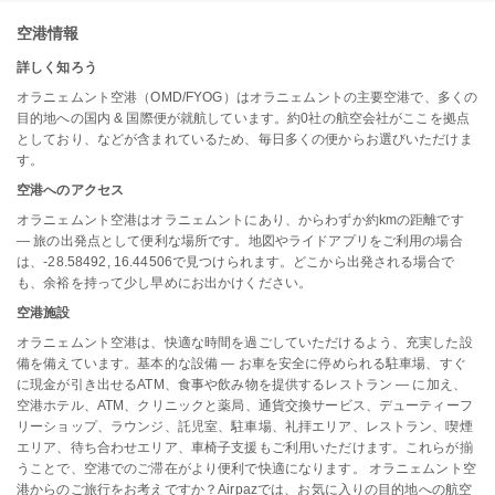
空港情報
詳しく知ろう
オラニェムント空港（OMD/FYOG）はオラニェムントの主要空港で、多くの
目的地への国内 & 国際便が就航しています。約0社の航空会社がここを拠点
としており、などが含まれているため、毎日多くの便からお選びいただけま
す。
空港へのアクセス
オラニェムント空港はオラニェムントにあり、からわずか約kmの距離です
— 旅の出発点として便利な場所です。地図やライドアプリをご利用の場合
は、-28.58492, 16.44506で見つけられます。どこから出発される場合で
も、余裕を持って少し早めにお出かけください。
空港施設
オラニェムント空港は、快適な時間を過ごしていただけるよう、充実した設
備を備えています。基本的な設備 — お車を安全に停められる駐車場、すぐ
に現金が引き出せるATM、食事や飲み物を提供するレストラン — に加え、
空港ホテル、ATM、クリニックと薬局、通貨交換サービス、デューティーフ
リーショップ、ラウンジ、託児室、駐車場、礼拝エリア、レストラン、喫煙
エリア、待ち合わせエリア、車椅子支援もご利用いただけます。これらが揃
うことで、空港でのご滞在がより便利で快適になります。 オラニェムント空
港からのご旅行をお考えですか？Airpazでは、お気に入りの目的地への航空