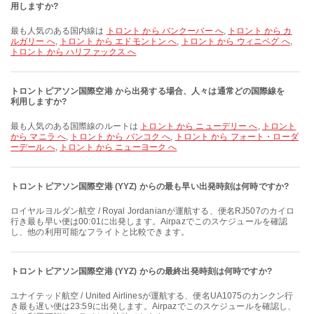
用しますか?
最も人気のある国内線は
トロント から バンクーバー へ
,
トロント から カ
ルガリー へ
,
トロント から エドモントン へ
,
トロント から ウィニペグ へ
,
トロント から ハリファックス へ
トロントピアソン国際空港 から出発する場合、人々は通常どの国際線を
利用しますか?
最も人気のある国際線のルートは
トロント から ニューデリー へ
,
トロント
から マニラ へ
,
トロント から バンコク へ
,
トロント から フォート・ローダ
ーデール へ
,
トロント から ニューヨーク へ
トロントピアソン国際空港 (YYZ) からの最も早い出発時刻は何時ですか?
ロイヤルヨルダン航空 / Royal Jordanianが運航する、便名RJ507のカイロ
行き最も早い便は00:01に出発します。Airpazでこのスケジュールを確認
し、他の利用可能なフライトと比較できます。
トロントピアソン国際空港 (YYZ) からの最終出発時刻は何時ですか?
ユナイテッド航空 / United Airlinesが運航する、便名UA1075のカンクン行
き最も遅い便は23:59に出発します。Airpazでこのスケジュールを確認し、