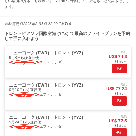
しい場所の探索にも最適です。Airpazで予約して、旅をもっと充実させまし
ょう。
最終更新日
2026年8月6日 22:30 GMT+0
トロントピアソン国際空港 (YYZ) で最高のフライトプランを予約
して手に入れよう
ニューヨーク (EWR)
トロント (YYZ)
最低
US$ 74.3
9月8日(火)
直行便
料金/人
エア・カナダ
予約
ニューヨーク (EWR)
トロント (YYZ)
最低
US$ 77.34
9月10日(木)
直行便
料金/人
エア・カナダ
予約
ニューヨーク (EWR)
トロント (YYZ)
最低
US$ 77.5
9月24日(木)
直行便
料金/人
エア・カナダ
予約