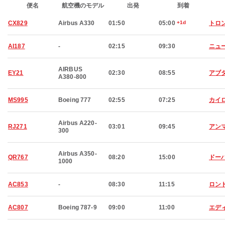
便名
航空機のモデル
出発
到着
CX829
Airbus A330
01:50
05:00
+1d
トロ
AI187
-
02:15
09:30
ニュ
AIRBUS
EY21
02:30
08:55
アブ
A380-800
MS995
Boeing 777
02:55
07:25
カイ
Airbus A220-
RJ271
03:01
09:45
アン
300
Airbus A350-
QR767
08:20
15:00
ドー
1000
AC853
-
08:30
11:15
ロン
AC807
Boeing 787-9
09:00
11:00
エデ