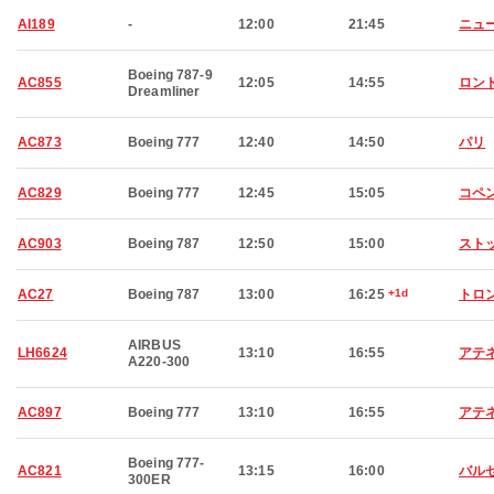
AI189
-
12:00
21:45
ニュ
Boeing 787-9
AC855
12:05
14:55
ロン
Dreamliner
AC873
Boeing 777
12:40
14:50
パリ
AC829
Boeing 777
12:45
15:05
コペ
AC903
Boeing 787
12:50
15:00
スト
AC27
Boeing 787
13:00
16:25
+1d
トロ
AIRBUS
LH6624
13:10
16:55
アテ
A220-300
AC897
Boeing 777
13:10
16:55
アテ
Boeing 777-
AC821
13:15
16:00
バル
300ER