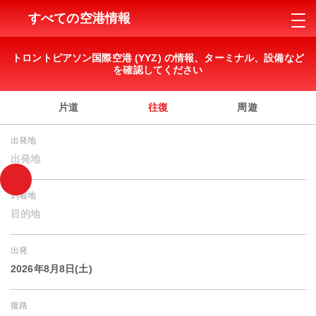
すべての空港情報
トロントピアソン国際空港 (YYZ) の情報、ターミナル、設備など
を確認してください
片道
往復
周遊
出発地
出発地
到着地
目的地
出発
2026年8月8日(土)
復路