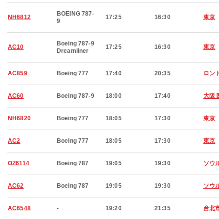
BOEING 787-
NH6812
17:25
16:30
東京
9
Boeing 787-9
AC10
17:25
16:30
東京
Dreamliner
AC859
Boeing 777
17:40
20:35
ロン
AC60
Boeing 787-9
18:00
17:40
大阪 
NH6820
Boeing 777
18:05
17:30
東京
AC2
Boeing 777
18:05
17:30
東京
OZ6114
Boeing 787
19:05
19:30
ソウ
AC62
Boeing 787
19:05
19:30
ソウ
AC6548
-
19:20
21:35
台北