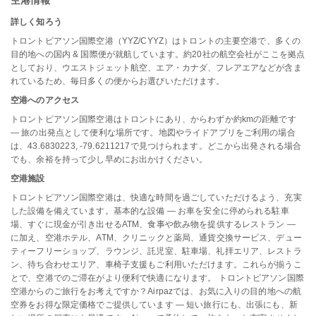
空港情報
詳しく知ろう
トロントピアソン国際空港（YYZ/CYYZ）はトロントの主要空港で、多くの
目的地への国内 & 国際便が就航しています。約20社の航空会社がここを拠点
としており、ウエストジェット航空、エア・カナダ、フレアエアなどが含ま
れているため、毎日多くの便からお選びいただけます。
空港へのアクセス
トロントピアソン国際空港はトロントにあり、からわずか約kmの距離です
— 旅の出発点として便利な場所です。地図やライドアプリをご利用の場合
は、43.6830223, -79.6211217で見つけられます。どこから出発される場合
でも、余裕を持って少し早めにお出かけください。
空港施設
トロントピアソン国際空港は、快適な時間を過ごしていただけるよう、充実
した設備を備えています。基本的な設備 — お車を安全に停められる駐車
場、すぐに現金が引き出せるATM、食事や飲み物を提供するレストラン —
に加え、空港ホテル、ATM、クリニックと薬局、通貨交換サービス、デュー
ティーフリーショップ、ラウンジ、託児室、駐車場、礼拝エリア、レストラ
ン、待ち合わせエリア、車椅子支援もご利用いただけます。これらが揃うこ
とで、空港でのご滞在がより便利で快適になります。 トロントピアソン国際
空港からのご旅行をお考えですか？Airpazでは、お気に入りの目的地への航
空券をお得な限定価格でご提供しています — 短い旅行にも、出張にも、新