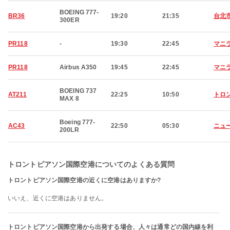
BOEING 777-
BR36
19:20
21:35
台北
300ER
PR118
-
19:30
22:45
マニ
PR118
Airbus A350
19:45
22:45
マニ
BOEING 737
AT211
22:25
10:50
トロ
MAX 8
Boeing 777-
AC43
22:50
05:30
ニュ
200LR
トロントピアソン国際空港についてのよくある質問
トロントピアソン国際空港の近くに空港はありますか?
いいえ、近くに空港はありません。
トロントピアソン国際空港から出発する場合、人々は通常どの国内線を利