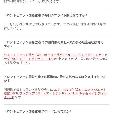
他の利用可能なフライトと比較できます。
トロントピアソン国際空港 の毎日のフライト数は何ですか？
1 日あたり約 338 便が運航されています。 この空港は 国内 & 国際 便を運
行しています。
トロントピアソン国際空港 での国内線の最も人気のある航空会社は何で
すか？
ウエストジェット航空 (WS)
,
ポーター航空 (PD)
,
フレアエア (F8)
,
エア・カ
ナダ (AC)
,
エア・トランザット (TS)
は 北アメリカ 発の国内線で最も人気の
ある航空会社です。
トロントピアソン国際空港での国際線の最も人気のある航空会社は何です
か？
国際線で最も人気のある航空会社は
エア・カナダ (AC)
,
ウエストジェット
航空 (WS)
,
フレアエア (F8)
,
エア・トランザット (TS)
,
キャセイパシフィッ
ク (CX)
です。
トロントピアソン国際空港 のコードは何ですか?