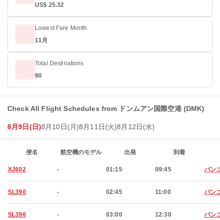
US$ 25.32
Lowest Fare Month
11月
Total Destinations
90
Check All Flight Schedules from ドンムアン国際空港 (DMK)
8月9日(日)
8月10日(月)
8月11日(火)
8月12日(水)
便名
航空機のモデル
出発
到着
XJ602
-
01:15
09:45
バン
SL390
-
02:45
11:00
バン
SL396
-
03:00
12:30
バン