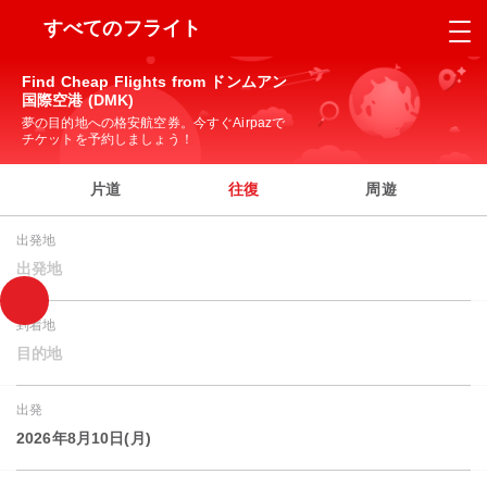
すべてのフライト
Find Cheap Flights from ドンムアン
国際空港 (DMK)
夢の目的地への格安航空券。今すぐAirpazで
チケットを予約しましょう！
片道
往復
周遊
出発地
出発地
到着地
目的地
出発
2026年8月10日(月)