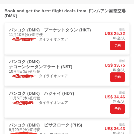
Book and get the best flight deals from ドンムアン国際空港
(DMK)
バンコク (DMK)
プーケットタウン (HKT)
最低
US$ 25.32
11月10日(火)
直行便
料金/人
タイライオンエア
予約
バンコク (DMK)
最低
US$ 33.75
ナコーンシータンマラート (NST)
料金/人
10月4日(日)
直行便
タイライオンエア
予約
バンコク (DMK)
ハジャイ (HDY)
最低
US$ 34.46
11月5日(木)
直行便
料金/人
タイライオンエア
予約
バンコク (DMK)
ピサヌローク (PHS)
最低
US$ 36.43
9月29日(火)
直行便
料金/人