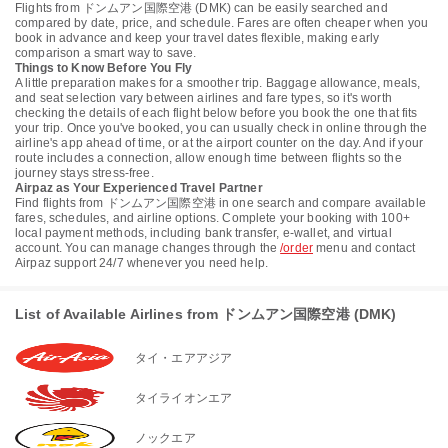
Flights from ドンムアン国際空港 (DMK) can be easily searched and
compared by date, price, and schedule. Fares are often cheaper when you
book in advance and keep your travel dates flexible, making early
comparison a smart way to save.
Things to Know Before You Fly
A little preparation makes for a smoother trip. Baggage allowance, meals,
and seat selection vary between airlines and fare types, so it's worth
checking the details of each flight below before you book the one that fits
your trip. Once you've booked, you can usually check in online through the
airline's app ahead of time, or at the airport counter on the day. And if your
route includes a connection, allow enough time between flights so the
journey stays stress-free.
Airpaz as Your Experienced Travel Partner
Find flights from ドンムアン国際空港 in one search and compare available
fares, schedules, and airline options. Complete your booking with 100+
local payment methods, including bank transfer, e-wallet, and virtual
account. You can manage changes through the
/order
menu and contact
Airpaz support 24/7 whenever you need help.
List of Available Airlines from ドンムアン国際空港 (DMK)
タイ・エアアジア
タイライオンエア
ノックエア