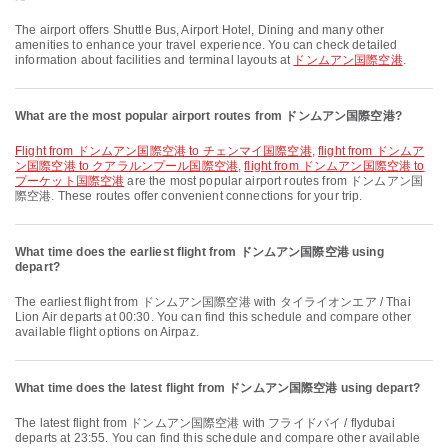
The airport offers Shuttle Bus, Airport Hotel, Dining and many other
amenities to enhance your travel experience. You can check detailed
information about facilities and terminal layouts at
ドンムアン国際空港
.
What are the most popular airport routes from ドンムアン国際空港?
flight from ドンムアン国際空港 to チェンマイ国際空港
,
flight from ドンムア
ン国際空港 to クアラルンプール国際空港
,
flight from ドンムアン国際空港 to
プーケット国際空港
are the most popular airport routes from ドンムアン国
際空港. These routes offer convenient connections for your trip.
What time does the earliest flight from ドンムアン国際空港 using
depart?
The earliest flight from ドンムアン国際空港 with タイライオンエア / Thai
Lion Air departs at 00:30. You can find this schedule and compare other
available flight options on Airpaz.
What time does the latest flight from ドンムアン国際空港 using depart?
The latest flight from ドンムアン国際空港 with フライドバイ / flydubai
departs at 23:55. You can find this schedule and compare other available