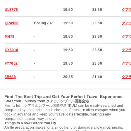
UL2778
-
19:50
23:50
クア
QR4986
Boeing 737
19:50
23:50
クア
MH78
-
19:50
23:50
クア
CX6010
-
19:50
23:50
クア
FY7052
-
19:50
23:50
クア
8B680
-
20:35
21:40
クア
Find The Best Trip and Get Your Perfect Travel Experience
Start Your Journey from クアラルンプール国際空港
Flights from クアラルンプール国際空港 (KUL) can be easily searched and
compared by date, price, and schedule. Fares are often cheaper when you
book in advance and keep your travel dates flexible, making early
comparison a smart way to save.
Things to Know Before You Fly
A little preparation makes for a smoother trip. Baggage allowance, meals,