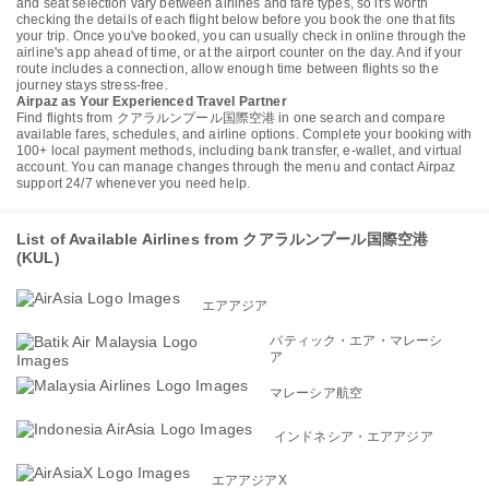
and seat selection vary between airlines and fare types, so it's worth
checking the details of each flight below before you book the one that fits
your trip. Once you've booked, you can usually check in online through the
airline's app ahead of time, or at the airport counter on the day. And if your
route includes a connection, allow enough time between flights so the
journey stays stress-free.
Airpaz as Your Experienced Travel Partner
Find flights from クアラルンプール国際空港 in one search and compare
available fares, schedules, and airline options. Complete your booking with
100+ local payment methods, including bank transfer, e-wallet, and virtual
account. You can manage changes through the menu and contact Airpaz
support 24/7 whenever you need help.
List of Available Airlines from クアラルンプール国際空港
(KUL)
エアアジア
バティック・エア・マレーシ
ア
マレーシア航空
インドネシア・エアアジア
エアアジアX