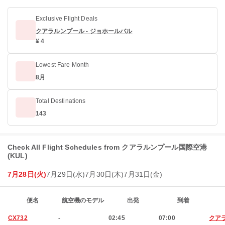
Exclusive Flight Deals
クアラルンプール - ジョホールバル
¥ 4
Lowest Fare Month
8月
Total Destinations
143
Check All Flight Schedules from クアラルンプール国際空港
(KUL)
7月28日(火)
7月29日(水)
7月30日(木)
7月31日(金)
便名
航空機のモデル
出発
到着
CX732
-
02:45
07:00
クア