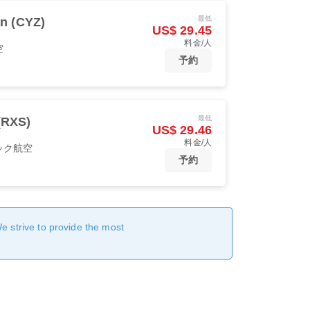
最低
n (CYZ)
US$ 29.45
料金/人
空
予約
最低
RXS)
US$ 29.46
料金/人
ック航空
予約
We strive to provide the most