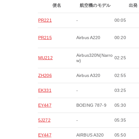
便名
航空機のモデル
出発
PR221
-
00:05
PR215
Airbus A220
00:20
Airbus320N(Narro
MU212
02:25
w)
ZH206
Airbus A320
02:55
EK331
-
03:25
EY447
BOEING 787-9
05:30
5J272
-
05:35
EY447
AIRBUS A320
05:50