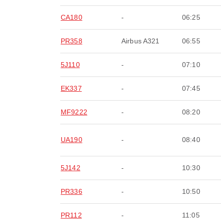
CA180
-
06:25
PR358
Airbus A321
06:55
5J110
-
07:10
EK337
-
07:45
MF9222
-
08:20
UA190
-
08:40
5J142
-
10:30
PR336
-
10:50
PR112
-
11:05