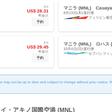
最低
マニラ (MNL)
Cauaya
US$ 28.31
8月13日(木)
直行便
料金/人
フィリピン航
予約
最低
マニラ (MNL)
ロハス (
US$ 29.45
10月4日(日)
直行便
料金/人
セブパシフィ
予約
age may not be up to date and subject to change without prior notice. 
om ニノイ・アキノ国際空港 (MNL)