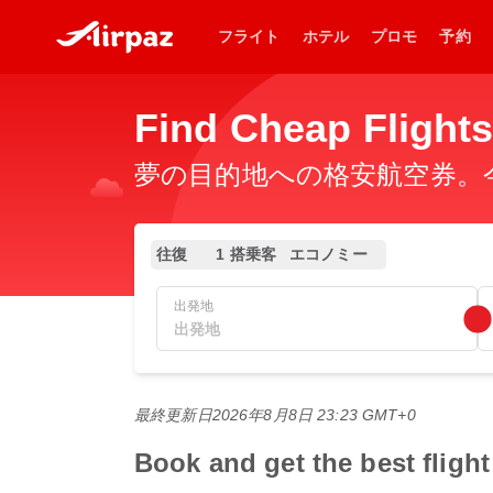
フライト
ホテル
プロモ
予約
Find Cheap Fli
夢の目的地への格安航空券。今
往復
1 搭乗客
エコノミー
出発地
最終更新日
2026年8月8日 23:23 GMT+0
Book and get the best f