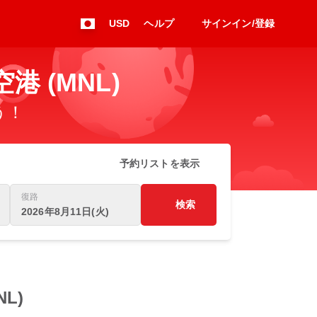
USD
ヘルプ
サインイン/登録
空港 (MNL)
う！
予約リストを表示
復路
検索
2026年8月11日(火)
NL)