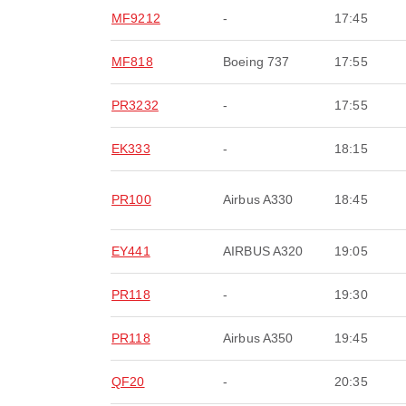
MF9212
-
17:45
MF818
Boeing 737
17:55
PR3232
-
17:55
EK333
-
18:15
PR100
Airbus A330
18:45
EY441
AIRBUS A320
19:05
PR118
-
19:30
PR118
Airbus A350
19:45
QF20
-
20:35