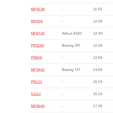
MF9228
-
11:55
MF828
-
12:00
MF8726
Airbus A320
12:40
PR3265
Boeing 787
12:45
PR658
-
12:50
MF9402
Boeing 737
13:50
PR122
-
15:15
5J112
-
15:15
MF8660
-
17:35