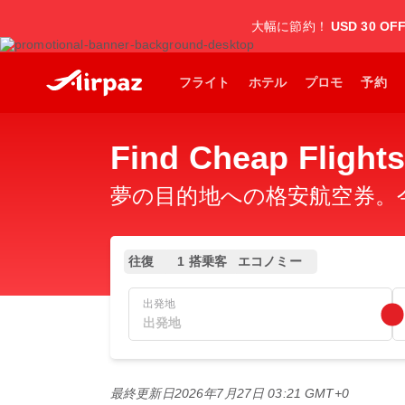
大幅に節約！
USD 30 OF
フライト
ホテル
プロモ
予約
Find Cheap Flig
夢の目的地への格安航空券。今
往復
1 搭乗客
エコノミー
出発地
最終更新日
2026年7月27日 03:21 GMT+0