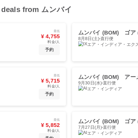
ght deals from ムンバイ
最低
ムンバイ (BOM)
ゴア (
¥ 4,755
8月8日(土)
直行便
料金/人
エア・インディア・エク
予約
最低
ムンバイ (BOM)
アーメ
¥ 5,715
9月30日(水)
直行便
料金/人
エア・インディア
予約
最低
ムンバイ (BOM)
ゴア (
¥ 5,852
7月27日(月)
直行便
料金/人
エア・インディア