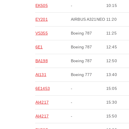
EK505
-
10:15
EY201
AIRBUS A321NEO
11:20
VS355
Boeing 787
11:25
6E1
Boeing 787
12:45
BA198
Boeing 787
12:50
AI131
Boeing 777
13:40
6E1453
-
15:05
AI4217
-
15:30
AI4217
-
15:50