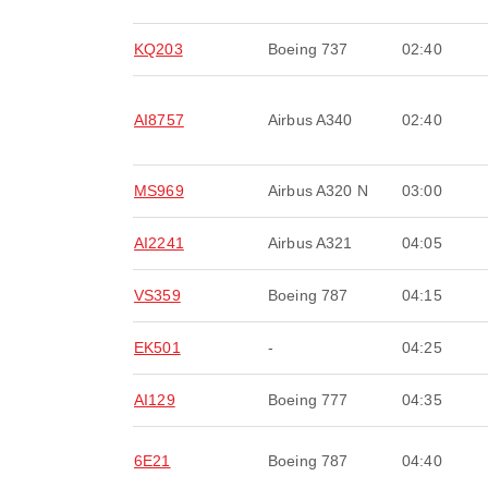
KQ203
Boeing 737
02:40
AI8757
Airbus A340
02:40
MS969
Airbus A320 N
03:00
AI2241
Airbus A321
04:05
VS359
Boeing 787
04:15
EK501
-
04:25
AI129
Boeing 777
04:35
6E21
Boeing 787
04:40