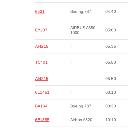
6E31
Boeing 787
04:40
AIRBUS A350-
EY207
05:00
1000
AI4215
-
05:35
TC401
-
05:50
AI4215
-
05:50
6E1451
-
08:10
BA134
Boeing 787
09:30
6E1855
Airbus A320
10:10