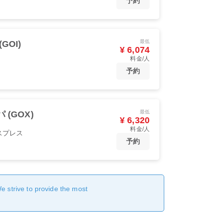
予約
最低
GOI)
¥ 6,074
料金/人
予約
最低
 (GOX)
¥ 6,320
料金/人
スプレス
予約
We strive to provide the most