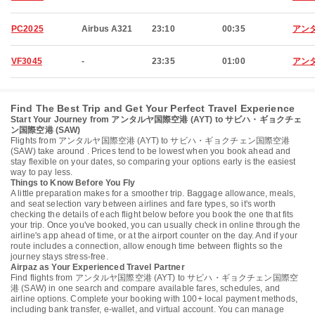
PC2025
Airbus A321
23:10
00:35
アン
VF3045
-
23:35
01:00
アン
Find The Best Trip and Get Your Perfect Travel Experience
Start Your Journey from アンタルヤ国際空港 (AYT) to サビハ・ギョクチェ
ン国際空港 (SAW)
Flights from アンタルヤ国際空港 (AYT) to サビハ・ギョクチェン国際空港
(SAW) take around . Prices tend to be lowest when you book ahead and
stay flexible on your dates, so comparing your options early is the easiest
way to pay less.
Things to Know Before You Fly
A little preparation makes for a smoother trip. Baggage allowance, meals,
and seat selection vary between airlines and fare types, so it's worth
checking the details of each flight below before you book the one that fits
your trip. Once you've booked, you can usually check in online through the
airline's app ahead of time, or at the airport counter on the day. And if your
route includes a connection, allow enough time between flights so the
journey stays stress-free.
Airpaz as Your Experienced Travel Partner
Find flights from アンタルヤ国際空港 (AYT) to サビハ・ギョクチェン国際空
港 (SAW) in one search and compare available fares, schedules, and
airline options. Complete your booking with 100+ local payment methods,
including bank transfer, e-wallet, and virtual account. You can manage