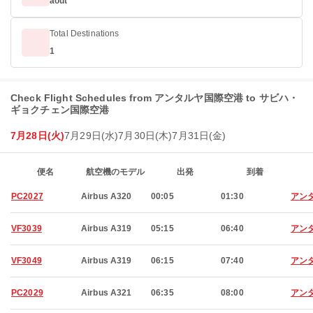
août
Total Destinations
1
Check Flight Schedules from アンタルヤ国際空港 to サビハ・
ギョクチェン国際空港
7月28日(火)
7月29日(水)
7月30日(木)
7月31日(金)
便名
航空機のモデル
出発
到着
PC2027
Airbus A320
00:05
01:30
アン
VF3039
Airbus A319
05:15
06:40
アン
VF3049
Airbus A319
06:15
07:40
アン
PC2029
Airbus A321
06:35
08:00
アン