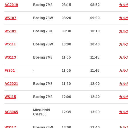
AC2019
Boeing 7M8
08:15
08:52
カル
WS107
Boeing 73W
08:20
09:00
カル
WS109
Boeing 73H
09:30
10:10
カル
WS111
Boeing 73W
10:00
10:40
カル
WS113
Boeing 7M8
11:05
11:45
カル
F8801
-
11:05
11:45
カル
AC2021
Boeing 7M8
11:20
12:00
カル
WS115
Boeing 7M8
12:00
12:40
カル
Mitsubishi
AC8065
12:35
13:09
カル
CRJ900
WS117
Boeing 73W
13:00
13:40
カル