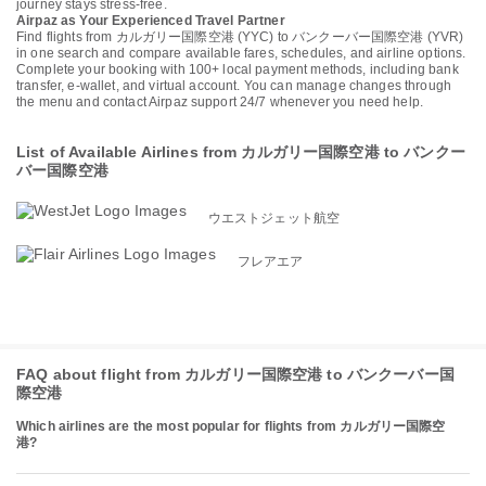
journey stays stress-free.
Airpaz as Your Experienced Travel Partner
Find flights from カルガリー国際空港 (YYC) to バンクーバー国際空港 (YVR)
in one search and compare available fares, schedules, and airline options.
Complete your booking with 100+ local payment methods, including bank
transfer, e-wallet, and virtual account. You can manage changes through
the menu and contact Airpaz support 24/7 whenever you need help.
List of Available Airlines from カルガリー国際空港 to バンクー
バー国際空港
ウエストジェット航空
フレアエア
FAQ about flight from カルガリー国際空港 to バンクーバー国
際空港
Which airlines are the most popular for flights from カルガリー国際空
港?