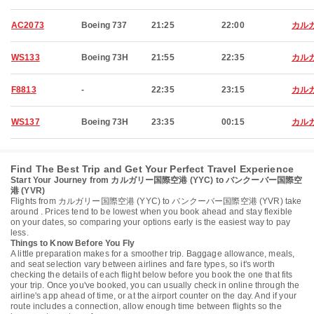
AC2073
Boeing 737
21:25
22:00
カル
WS133
Boeing 73H
21:55
22:35
カル
F8813
-
22:35
23:15
カル
WS137
Boeing 73H
23:35
00:15
カル
Find The Best Trip and Get Your Perfect Travel Experience
Start Your Journey from カルガリー国際空港 (YYC) to バンクーバー国際空
港 (YVR)
Flights from カルガリー国際空港 (YYC) to バンクーバー国際空港 (YVR) take
around . Prices tend to be lowest when you book ahead and stay flexible
on your dates, so comparing your options early is the easiest way to pay
less.
Things to Know Before You Fly
A little preparation makes for a smoother trip. Baggage allowance, meals,
and seat selection vary between airlines and fare types, so it's worth
checking the details of each flight below before you book the one that fits
your trip. Once you've booked, you can usually check in online through the
airline's app ahead of time, or at the airport counter on the day. And if your
route includes a connection, allow enough time between flights so the