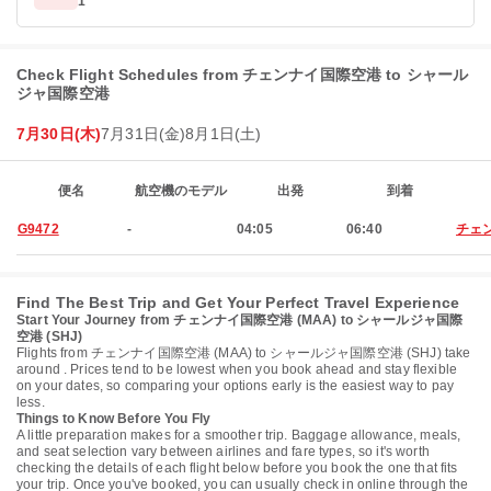
1
Check Flight Schedules from チェンナイ国際空港 to シャール
ジャ国際空港
7月30日(木)
7月31日(金)
8月1日(土)
便名
航空機のモデル
出発
到着
G9472
-
04:05
06:40
チェ
Find The Best Trip and Get Your Perfect Travel Experience
Start Your Journey from チェンナイ国際空港 (MAA) to シャールジャ国際
空港 (SHJ)
Flights from チェンナイ国際空港 (MAA) to シャールジャ国際空港 (SHJ) take
around . Prices tend to be lowest when you book ahead and stay flexible
on your dates, so comparing your options early is the easiest way to pay
less.
Things to Know Before You Fly
A little preparation makes for a smoother trip. Baggage allowance, meals,
and seat selection vary between airlines and fare types, so it's worth
checking the details of each flight below before you book the one that fits
your trip. Once you've booked, you can usually check in online through the