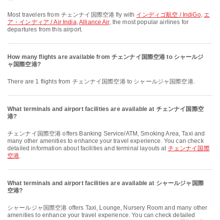
Most travelers from チェンナイ国際空港 fly with
インディゴ航空 / IndiGo
,
エ
ア・インディア / Air India
,
Alliance Air
, the most popular airlines for
departures from this airport.
How many flights are available from チェンナイ国際空港 to シャールジ
ャ国際空港?
There are 1 flights from チェンナイ国際空港 to シャールジャ国際空港.
What terminals and airport facilities are available at チェンナイ国際空
港?
チェンナイ国際空港 offers Banking Service/ATM, Smoking Area, Taxi and
many other amenities to enhance your travel experience. You can check
detailed information about facilities and terminal layouts at
チェンナイ国際
空港
.
What terminals and airport facilities are available at シャールジャ国際
空港?
シャールジャ国際空港 offers Taxi, Lounge, Nursery Room and many other
amenities to enhance your travel experience. You can check detailed