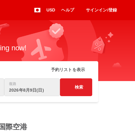
USD
ヘルプ
サインイン/登録
king now!
予約リストを表示
復路
検索
2026年8月9日(日)
 仁川国際空港