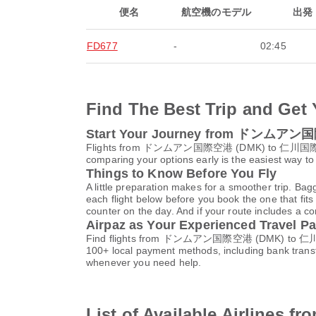
便名
航空機のモデル
出発
FD677
-
02:45
Find The Best Trip and Get 
Start Your Journey from ドンムア
Flights from ドンムアン国際空港 (DMK) to 仁川国際空港 (ICN)
comparing your options early is the easiest way to
Things to Know Before You Fly
A little preparation makes for a smoother trip. Bag
each flight below before you book the one that fits
counter on the day. And if your route includes a co
Airpaz as Your Experienced Travel Pa
Find flights from ドンムアン国際空港 (DMK) to 仁川国際空港 
100+ local payment methods, including bank trans
whenever you need help.
List of Available Airl