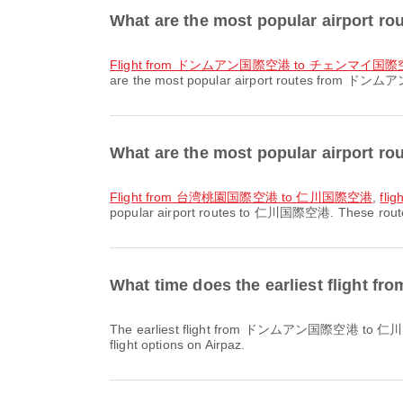
What are the most popular airpo
flight from ドンムアン国際空港 to チェンマイ国
are the most popular airport routes from ドンムアン
What are the most popular airport
flight from 台湾桃園国際空港 to 仁川国際空港
,
fl
popular airport routes to 仁川国際空港. These routes 
What time does the earliest fli
The earliest flight from ドンムアン国際空港 to 仁川国際空港 with タイ・エアアジア / Thai AirAsia departs at 02:30. You can find this schedule and compare other available
flight options on Airpaz.