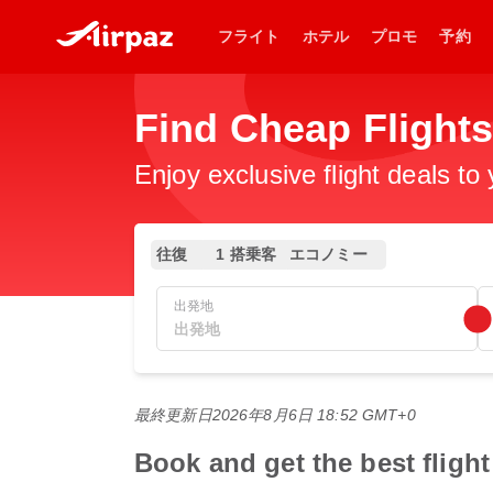
フライト
ホテル
プロモ
予約
Find Cheap Flight
Enjoy exclusive flight deals to
往復
1 搭乗客
エコノミー
出発地
最終更新日
2026年8月6日 18:52 GMT+0
Book and get the best 