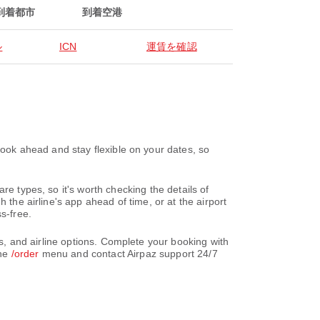
到着都市
到着空港
ル
ICN
運賃を確認
head and stay flexible on your dates, so
re types, so it's worth checking the details of
 the airline's app ahead of time, or at the airport
s-free.
d airline options. Complete your booking with
the
/order
menu and contact Airpaz support 24/7