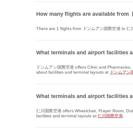
How many flights are availabl
There are 1 flights from ドンムアン国際空港 to
What terminals and airport facili
ドンムアン国際空港 offers Clinic and Pharmacies, Dining, Airport Hotel and many other amenities to enhance your travel experience. You can check detailed information
about facilities and terminal layouts at
ドンムアン
What terminals and airport faciliti
仁川国際空港 offers Wheelchair, Prayer Room, Duty Free Shop and many other amenities to enhance your travel experience. You can check detailed information about
facilities and terminal layouts at
仁川国際空港
.