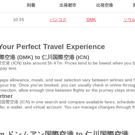
到着
出発都市
出発空港
10:35
バンコク
DMK
ソウ
Your Perfect Travel Experience
ン国際空港 (DMK) to 仁川国際空港 (ICN)
 take around 5h 47m. Prices tend to be lowest when you book a
 pay less.
gage allowance, meals, and seat selection vary between airlines and fa
 your trip. Once you've booked, you can usually check in online through
nnection, allow enough time between flights so the journey stays stres
rtner
(ICN) in one search and compare available fares, schedules, an
fer, e-wallet, and virtual account. You can manage changes through 
ines from ドンムアン国際空港 to 仁川国際空港