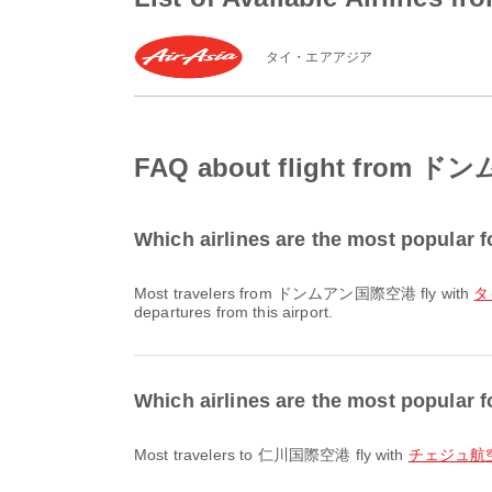
タイ・エアアジア
FAQ about flight fro
Which airlines are the most popu
Most travelers from ドンムアン国際空港 fly with
タ
departures from this airport.
Which airlines are the most popula
Most travelers to 仁川国際空港 fly with
チェジュ航空 / 