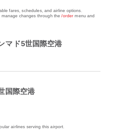
es, schedules, and airline options.
can manage changes through the
/order
menu and
カ ムハンマド5世国際空港
ド5世国際空港
ular airlines serving this airport.