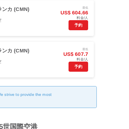
最低
ンカ (CMN)
US$ 604.66
料金/人
空
予約
最低
ンカ (CMN)
US$ 607.7
料金/人
空
予約
We strive to provide the most
マド5世国際空港