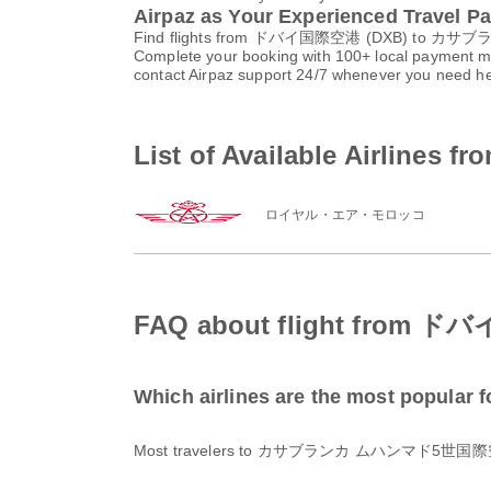
Airpaz as Your Experienced Travel Pa
Find flights from ドバイ国際空港 (DXB) to カサブランカ
Complete your booking with 100+ local payment me
contact Airpaz support 24/7 whenever you need he
List of Available Ai
ロイヤル・エア・モロッコ
FAQ about flight f
Which airlines are the most po
Most travelers to カサブランカ ムハンマド5世国際空港