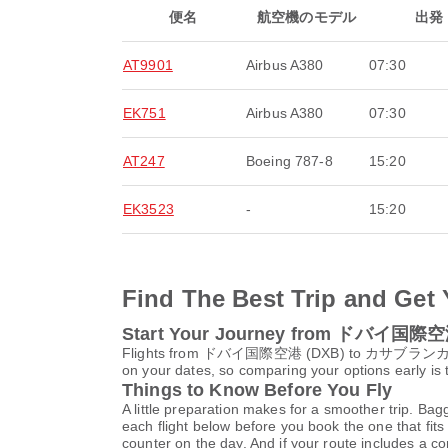
便名
航空機のモデル
出発
AT9901
Airbus A380
07:30
EK751
Airbus A380
07:30
AT247
Boeing 787-8
15:20
EK3523
-
15:20
Find The Best Trip and Get 
Start Your Journey from ドバ
Flights from ドバイ国際空港 (DXB) to カサブランカ ムハンマ
on your dates, so comparing your options early is 
Things to Know Before You Fly
A little preparation makes for a smoother trip. Bag
each flight below before you book the one that fits
counter on the day. And if your route includes a co