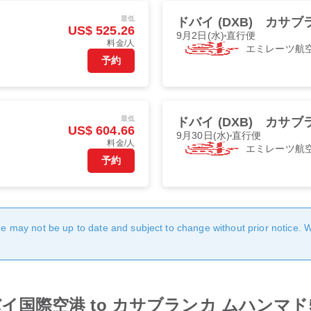
最低
ドバイ (DXB)
カサブラ
US$ 525.26
9月2日(水)
直行便
料金/人
エミレーツ航
予約
最低
ドバイ (DXB)
カサブラ
US$ 604.66
9月30日(水)
直行便
料金/人
エミレーツ航
予約
age may not be up to date and subject to change without prior notice. 
from ドバイ国際空港 to カサブランカ ムハン