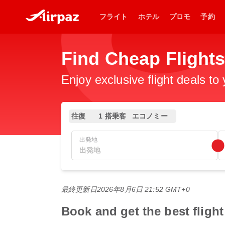
フライト
ホテル
プロモ
予約
Find Cheap Flight
Enjoy exclusive flight deals to
往復
1 搭乗客
エコノミー
出発地
最終更新日
2026年8月6日 21:52 GMT+0
Book and get the bes