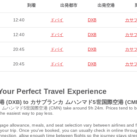
到着
出発都市
出発空港
12:40
ドバイ
DXB
カサ
12:40
ドバイ
DXB
カサ
20:45
ドバイ
DXB
カサ
20:45
ドバイ
DXB
カサ
Your Perfect Travel Experience
イ国際空港 (DXB) to カサブランカ ムハンマド5世国際空港 (CM
ド5世国際空港 (CMN) take around 9h 24m. Prices tend to be lowes
the easiest way to pay less.
gage allowance, meals, and seat selection vary between airlines and fa
 your trip. Once you've booked, you can usually check in online through
nnection, allow enough time between flights so the journey stays stres