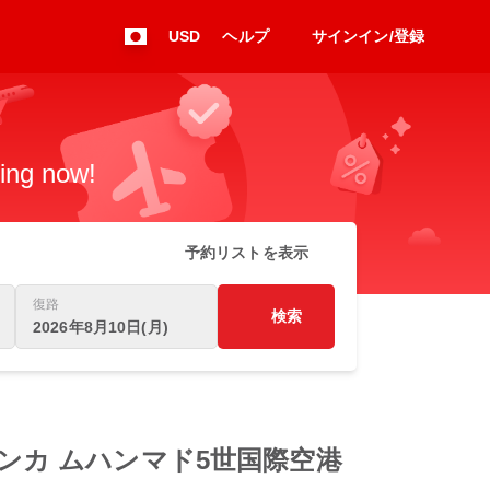
USD
ヘルプ
サインイン/登録
king now!
予約リストを表示
復路
検索
2026年8月10日(月)
o カサブランカ ムハンマド5世国際空港