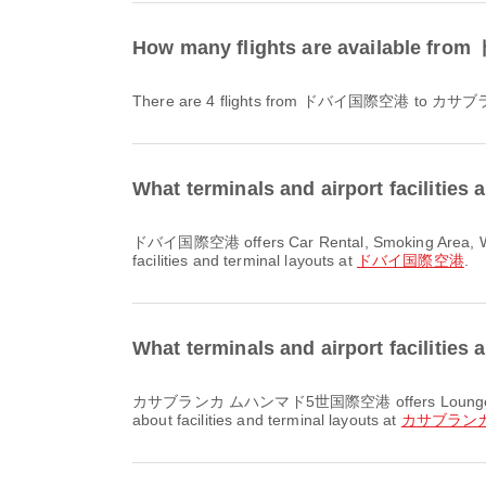
How many flights are availa
There are 4 flights from ドバイ国際空港 t
What terminals and airport facilit
ドバイ国際空港 offers Car Rental, Smoking Area, Wheelchair and many other amenities to enhance your travel experience. You can check detailed information about
facilities and terminal layouts at
ドバイ国際空港
.
What terminals and airport faci
カサブランカ ムハンマド5世国際空港 offers Lounge, Airport Hotel, Taxi and many other amenities to enhance your travel experience. You can check detailed information
about facilities and terminal layouts at
カサブラン