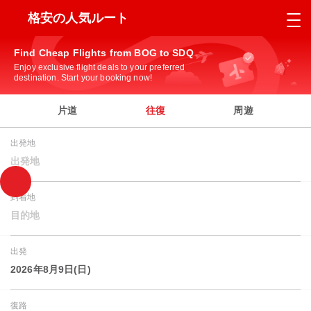
格安の人気ルート
Find Cheap Flights from BOG to SDQ
Enjoy exclusive flight deals to your preferred
destination. Start your booking now!
片道
往復
周遊
出発地
出発地
到着地
目的地
出発
2026年8月9日(日)
復路