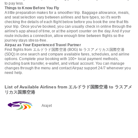
to pay less.
Things to Know Before You Fly
A little preparation makes for a smoother trip. Baggage allowance, meals,
and seat selection vary between airlines and fare types, so it's worth
checking the details of each flight below before you book the one that fits
your trip. Once you've booked, you can usually check in online through the
airline's app ahead of time, or at the airport counter on the day. And if your
route includes a connection, allow enough time between flights so the
journey stays stress-free.
Airpaz as Your Experienced Travel Partner
Find flights from エルドラド国際空港 (BOG) to ラスアメリカス国際空港
(SDQ) in one search and compare available fares, schedules, and airline
options. Complete your booking with 100+ local payment methods,
including bank transfer, e-wallet, and virtual account. You can manage
changes through the menu and contact Airpaz support 24/7 whenever you
need help.
List of Available Airlines from エルドラド国際空港 to ラスアメ
リカス国際空港
Arajet