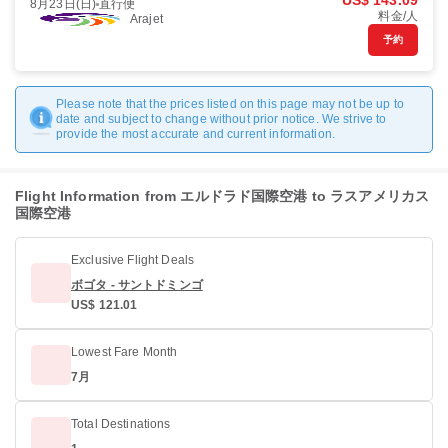
US$ 143.09
8月23日(日)
直行便
料金/人
Arajet
予約
Please note that the prices listed on this page may not be up to
date and subject to change without prior notice. We strive to
provide the most accurate and current information.
Flight Information from エルドラド国際空港 to ラスアメリカス
国際空港
Exclusive Flight Deals
ボゴタ - サントドミンゴ
US$ 121.01
Lowest Fare Month
7月
Total Destinations